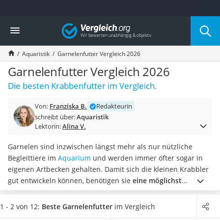
Die beliebtesten Vergleiche nach Kategorie
Vergleich
Drogerie
Inhalator
Aquaristik
Garnelenfutter Vergleich 2026
Haarschneider
Rollator
Garnelenfutter Vergleich 2026
Braun Rasierer
Die besten Krabbenfutter im Vergleich.
Katzenklappe (Chip)
Rasierer
Von:
Franziska B.
Redakteurin
Masturbator
schreibt über:
Aquaristik
Massagepistole
Lektorin:
Alina V.
Epilierer
Reisehaartrockner
Garnelen sind inzwischen längst mehr als nur nützliche
Eiweißpulver
Begleittiere im
Aquarium
und werden immer öfter sogar in
Magnesiumpräparat
eigenen Artbecken gehalten. Damit sich die kleinen Krabbler
Katzenklappe
gut entwickeln können, benötigen sie
eine möglichst
Nackenmassagegerät
artgerechte und ausgewogene Ernährung.
Wie verschiedene
Zeckenschutz Katze
Tests im Internet zeigen, sollte das Garnelenfutter einen
1 - 2 von 12:
Beste Garnelenfutter
im Vergleich
leichter Haartrockner
möglichst hohen pflanzlichen Anteil besitzen. Wählen Sie