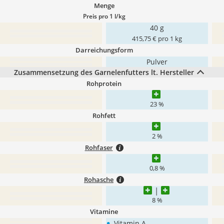
Menge
Preis pro 1 l/kg
40 g
415,75 € pro 1 kg
Darreichungsform
Pulver
Zusammensetzung des Garnelenfutters lt. Hersteller
Rohprotein
23 %
Rohfett
2 %
Rohfaser
0,8 %
Rohasche
8 %
Vitamine
•
Vitamin A