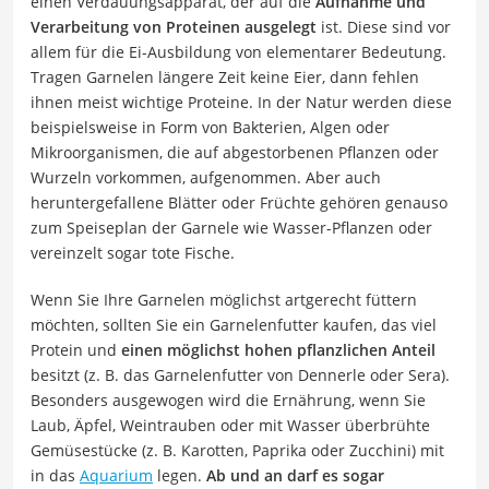
einen Verdauungsapparat, der auf die
Aufnahme und
Verarbeitung von Proteinen ausgelegt
ist. Diese sind vor
allem für die Ei-Ausbildung von elementarer Bedeutung.
Tragen Garnelen längere Zeit keine Eier, dann fehlen
ihnen meist wichtige Proteine. In der Natur werden diese
beispielsweise in Form von Bakterien, Algen oder
Mikroorganismen, die auf abgestorbenen Pflanzen oder
Wurzeln vorkommen, aufgenommen. Aber auch
heruntergefallene Blätter oder Früchte gehören genauso
zum Speiseplan der Garnele wie Wasser-Pflanzen oder
vereinzelt sogar tote Fische.
Wenn Sie Ihre Garnelen möglichst artgerecht füttern
möchten, sollten Sie ein Garnelenfutter kaufen, das viel
Protein und
einen möglichst hohen pflanzlichen Anteil
besitzt (z. B. das Garnelenfutter von Dennerle oder Sera).
Besonders ausgewogen wird die Ernährung, wenn Sie
Laub, Äpfel, Weintrauben oder mit Wasser überbrühte
Gemüsestücke (z. B. Karotten, Paprika oder Zucchini) mit
in das
Aquarium
legen.
Ab und an
darf es sogar