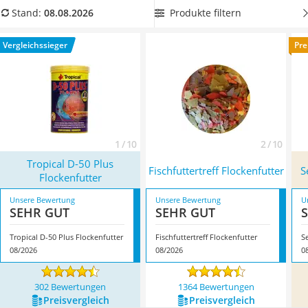
Philips-Sonicare-Zahnbürste
jetzt aus unserer Vergleichstabelle ein hochwertiges
Produkte filtern
Stand:
08.08.2026
Schildkrötenhaus
Flockenfutter für Fische ohne Farb- und
Mineralfutter Pferd
Konservierungsstoffe. Überzeugt hat uns hier im August 2026
Vergleichssieger
Pre
Massagegerät
besonders das Modell
Tropical D-50 Plus Flockenfutter
*
mit
Service
seinen Eigenschaften.
1 / 10
2 / 10
Tropical D-50 Plus
Fischfuttertreff Flockenfutter
S
Flockenfutter
Unsere Bewertung
Unsere Bewertung
U
SEHR GUT
SEHR GUT
Tropical D-50 Plus Flockenfutter
Fischfuttertreff Flockenfutter
S
08/2026
08/2026
0
302 Bewertungen
1364 Bewertungen
Preis­vergleich
Preis­vergleich