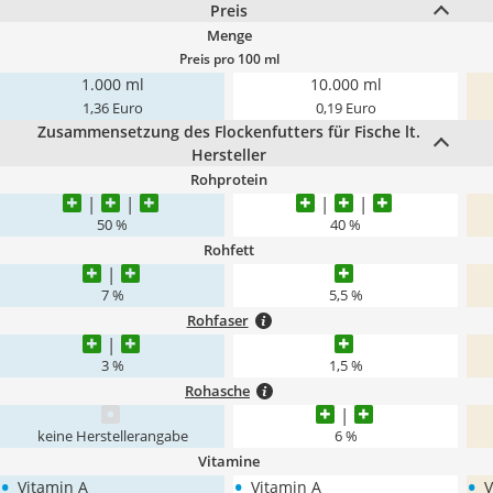
Preis
Menge
Preis pro 100 ml
1.000 ml
10.000 ml
1,36 Euro
0,19 Euro
Zusammensetzung des Flockenfutters für Fische lt.
Hersteller
Rohprotein
50 %
40 %
Rohfett
7 %
5,5 %
Rohfaser
3 %
1,5 %
Rohasche
keine Herstellerangabe
6 %
Vitamine
•
•
•
Vitamin A
Vitamin A
V