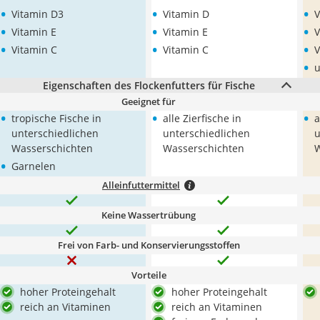
•
•
•
Vitamin D3
Vitamin D
V
•
•
•
Vitamin E
Vitamin E
V
•
•
•
Vitamin C
Vitamin C
V
•
u
Eigenschaften des Flockenfutters für Fische
Geeignet für
•
•
•
tropische Fische in
alle Zierfische in
a
unterschiedlichen
unterschiedlichen
u
Wasserschichten
Wasserschichten
W
•
Garnelen
Alleinfuttermittel
Keine Wassertrübung
Frei von Farb- und Konservierungsstoffen
Vorteile
hoher Proteingehalt
hoher Proteingehalt
reich an Vitaminen
reich an Vitaminen