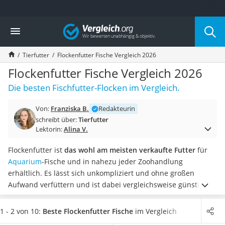
Die beliebtesten Vergleiche nach Kategorie
Vergleich
Drogerie
Inhalator
Tierfutter
Flockenfutter Fische Vergleich 2026
Haarschneider
Rollator
Flockenfutter Fische Vergleich 2026
Braun Rasierer
Die besten Fischfutter-Flocken im Vergleich.
Katzenklappe (Chip)
Rasierer
Von:
Franziska B.
Redakteurin
Masturbator
schreibt über:
Tierfutter
Massagepistole
Lektorin:
Alina V.
Epilierer
Reisehaartrockner
Flockenfutter ist
das wohl am meisten verkaufte Futter
für
Eiweißpulver
Aquarium
-Fische und in nahezu jeder Zoohandlung
Magnesiumpräparat
erhältlich. Es lässt sich unkompliziert und ohne großen
Katzenklappe
Aufwand verfüttern und ist dabei vergleichsweise günstig.
Nackenmassagegerät
Verschiedene Tests im Internet belegen, dass für gesunde
Zeckenschutz Katze
und farbenprächtige Tiere vor allem
sehr protein- und
1 - 2 von 10:
Beste Flockenfutter Fische
im Vergleich
leichter Haartrockner
vitaminreiche Flocken
verfüttert werden sollten. Wählen Sie