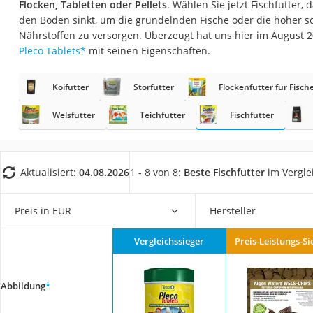
Flocken, Tabletten oder Pellets
. Wählen Sie jetzt Fischfutter
Eiweißpulver
den Boden sinkt, um die gründelnden Fische oder die höher 
Magnesiumpräpar
Nährstoffen zu versorgen. Überzeugt hat uns hier im August
Pleco Tablets
*
mit seinen Eigenschaften.
Katzenklappe
Nackenmassagege
Koifutter
Störfutter
Flockenfutter für Fisch
Zeckenschutz Katz
Welsfutter
Teichfutter
Fischfutter
leichter Haartrock
Philips-Sonicare-
Schildkrötenhaus
Aktualisiert:
04.08.2026
1 - 8 von 8:
Beste Fischfutter
im Vergle
Mineralfutter Pfer
Preis in EUR
Hersteller
Massagegerät
Service
Vergleichssieger
Preis-Leistungs-Si
Abbildung
*