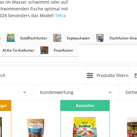
, das im Wasser schwimmt oder auf
schwimmenden Fische optimal mit
at
 2026 besonders das Modell
Tetra
rät
e
Goldfischfutter
Sepiaschalen
Fischfutter-Gra
e
Al-Ko-Te-Koifutter
Frostfutter
ner
Zahnbürste
ich
Produkte filtern
d
Kundenwertung
Sorti
eger
Bestseller