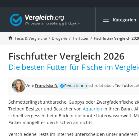
Kategorien
Die beliebtesten V
Drogerie
Tests & Vergleiche
Drogerie
Tierfutter
Fischfutter Vergleich 202
Inhalator
Fischfutter Vergleich 2026
Haarschneider
Rollator
Die besten Futter für Fische im Verglei
Braun Rasierer
Katzenklappe (Chi
schreibt über:
Tierfutter
Le
Von:
Franziska B.
Redakteurin
Rasierer
Schmetterlingsbuntbarsche, Guppys oder Zwergfadenfische z
Masturbator
Treiben Besitzer und Besucher von
Aquarien
in ihren Bann. A
Massagepistole
schnell vergessen beim Blick in die bunte Unterwasserwelt. M
Futter
mangelt es den Fischen an nichts.
Epilierer
Reisehaartrockner
Verschiedene Tests im Internet unterscheiden unter andere