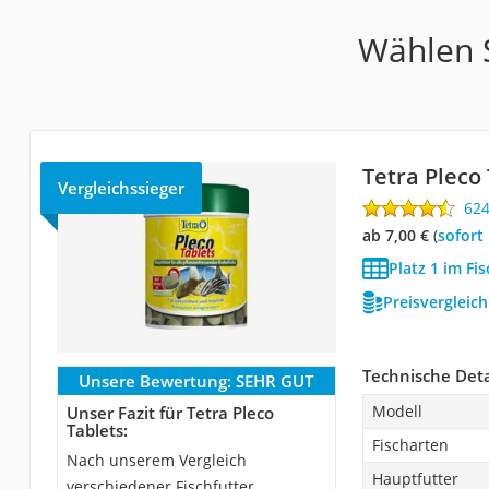
Wählen S
Tetra Pleco
Vergleichssieger
62
ab 7,00 €
(
Sofort
Platz 1 im Fi
Preisvergleic
Technische Deta
Unsere Bewertung:
SEHR GUT
Modell
Unser Fazit für Tetra Pleco
Tablets:
Fischarten
Nach unserem Vergleich
Hauptfutter
verschiedener Fischfutter