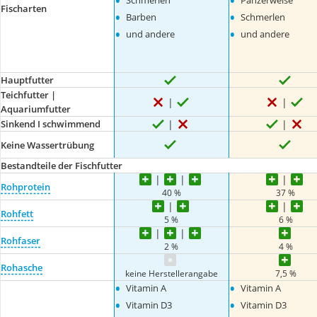
•
•
Schmerlen
Panzerwelse
Fischarten
•
•
Barben
Schmerlen
•
•
und andere
und andere
Hauptfutter
Teichfutter |
Aquariumfutter
Sinkend I schwimmend
Keine Wassertrübung
Bestandteile der Fischfutter
Rohprotein
40 %
37 %
Rohfett
5 %
6 %
Rohfaser
2 %
4 %
Rohasche
keine Herstellerangabe
7,5 %
•
•
Vitamin A
Vitamin A
•
•
Vitamin D3
Vitamin D3