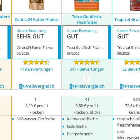
afers
Tetra Goldfisch-
Centra24 Futter-Flakes
Tropical Gra
Fischfutter
Unsere Bewertung
Unsere Bewertung
Unsere Bewer
SEHR GUT
GUT
GUT
point Algen-Wafers Wels-Chips
Centra24 Futter-Flakes
Tetra Goldfisch-Fischfutter
Tropical Granu
08/2026
08/2026
08/2026
en
419 Bewertungen
3477 Bewertungen
32 Bewer
mehr anzeigen
ch
Preis­vergleich
Preis­vergleich
Preis­v
1 l
4 l
0,25
8,99 € pro 1 l
3,50 € pro 1 l
72,64 € p
Flocken
Flocken, Sticks
Granu
•
•
•
Süßwasser Zierfische
Kaltwasserfische
tropische al
•
fleischfress
Goldfische
und
•
Bachschmerle
Meerwasserz