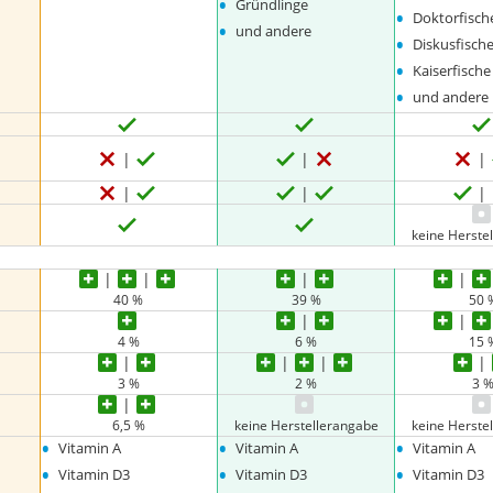
•
Gründlinge
•
Doktorfisch
•
und andere
•
Diskusfisch
•
Kaiserfische
•
und andere
keine Herste
40 %
39 %
50 
4 %
6 %
15 
3 %
2 %
3 
6,5 %
keine Herstellerangabe
keine Herste
•
•
•
Vitamin A
Vitamin A
Vitamin A
•
•
•
Vitamin D3
Vitamin D3
Vitamin D3