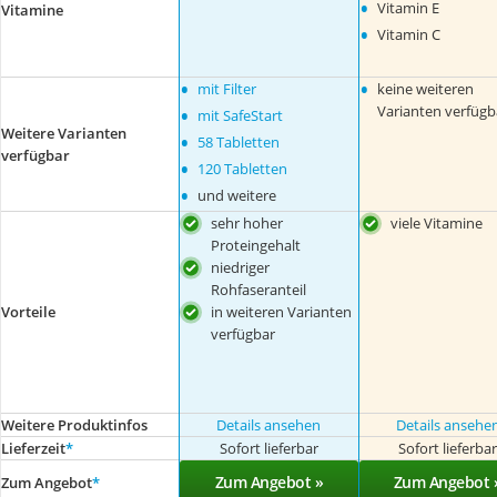
•
Vitamin E
Vitamine
•
Vitamin C
•
•
mit Filter
keine weiteren
•
Varianten verfügb
mit SafeStart
Weitere Varianten
•
58 Tabletten
verfügbar
•
120 Tabletten
•
und weitere
sehr hoher
viele Vitamine
Proteingehalt
niedriger
Rohfaseranteil
in weiteren Varianten
Vorteile
verfügbar
Weitere Produktinfos
Details ansehen
Details ansehe
Lieferzeit
*
Sofort lieferbar
Sofort lieferba
Zum Angebot »
Zum Angebot 
Zum Angebot
*