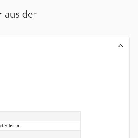
r aus der
odenfische