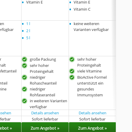
•
•
•
Vitamin E
Vitamin E
Vitam
•
Vitamin C
•
•
•
ren
1 l
keine weiteren
keine
•
erfügbar
Varianten verfügbar
Varia
2 l
•
5 l
r
große Packung
sehr hoher
bes
halt
Proteingehalt
Roh
sehr hoher
fettanteil
viele Vitamine
bes
Proteingehalt
Pac
niedriger
BioActive Formel
verr
nteil
Rohascheanteil
unterstützt ein
ein
mine
niedriger
gesundes
Rohfaseranteil
Immunsystem
in weiteren Varianten
verfügbar
ansehen
Details ansehen
Details ansehen
eferbar
Sofort lieferbar
Sofort lieferbar
Sof
ebot »
Zum Angebot »
Zum Angebot »
Zu