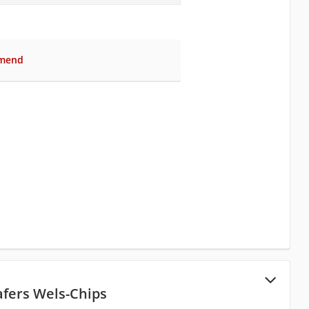
mmend
afers Wels-Chips