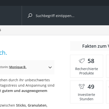
ergleiche nach Kategorie
6
Fakten zum 
ch.
58
p)
ktorin:
Monique B.
Recherchierte
Produkte
iehen durch ihr unbeschwertes
49
lltagsstress und Anspannung sind
it
gutem und ausgewogenem
Investierte
Stunden
m zwischen
Sticks, Granulaten,