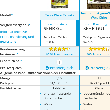
Teichpoint Algen-W
Modell
*
Tetra Pleco Tablets
Wels-Chips
Unsere Bewertung
Unsere Bewertung
Vergleichsergebnis
*
SEHR GUT
SEHR GUT
Informationen zur
Produktsortierung und
Tetra Pleco Tablets
Teich
Bewertung
07/2026
07/2026
Kundenwertung
*
bei Amazon
6240 Bewertungen
495 Bewertung
Erhältlich bei
*
mehr anzeigen
Preis­vergleich
Preis­verglei
Preis­vergleich
Allgemeine Produktinformationen der Fischfutter
Menge
0,15 l
1 l
Preis pro l
51,93 € pro 1 l
16,79 € pro 1 l
Fischfutterform
Tabletten
Chips
•
•
pflanzenfressende
bodengründelnde
Bodenfische
Zierfische
•
•
Welse
Welse