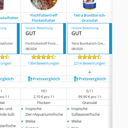
Fischfuttertreff
Tetra Buntbarsch-
Al
nulatfutter
Flockenfutter
Granulat
tung
Unsere Bewertung
Unsere Bewertung
Unsere
GUT
GUT
GUT
latfutter
Fischfuttertreff Flockenfutter
Tetra Buntbarsch-Granulat
08/2026
08/2026
08/202
tungen
1364 Bewertungen
2214 Bewertungen
809
mehr anzeigen
ergleich
Preis­vergleich
Preis­vergleich
P
 l
10 l
0,1 l
ro 1 l
2,10 € pro 1 l
99,90 € pro 1 l
0
lat
Flocken
Granulat
•
•
•
les- und
tropische
tropische
Kois
•
ende Süß-
Zier-/Aquariumsfische
Süßwasserfische
Goldf
•
•
Welse
Welse
ierfische