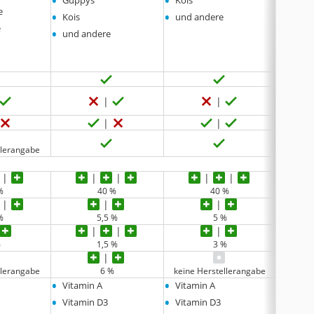
•
•
Guppys
Kois
e
•
•
Kois
und andere
e
•
und andere
llerangabe
%
40 %
40 %
%
5,5 %
5 %
%
1,5 %
3 %
llerangabe
6 %
keine Herstellerangabe
•
•
•
Vitamin A
Vitamin A
Vitam
•
•
•
Vitamin D3
Vitamin D3
Vitam