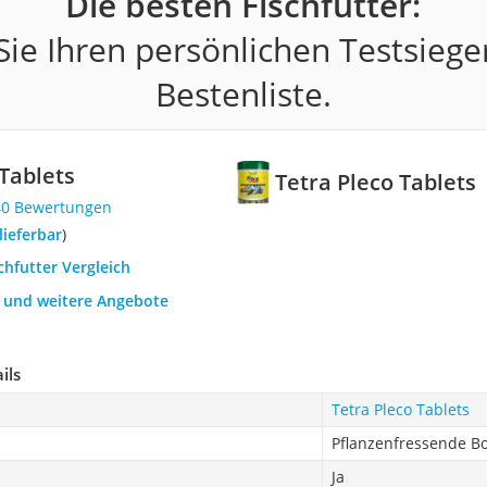
Die besten Fischfutter:
ie Ihren persönlichen Testsiege
Bestenliste.
 Tablets
Tetra Pleco Tablets
40 Bewertungen
 lieferbar
)
schfutter Vergleich
h und weitere Angebote
ils
Tetra Pleco Tablets
Pflanzenfressende B
Ja