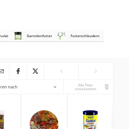
nulat
Garnelenfutter
Futterschleudern
Alle Filter
eren nach
zurücksetzen