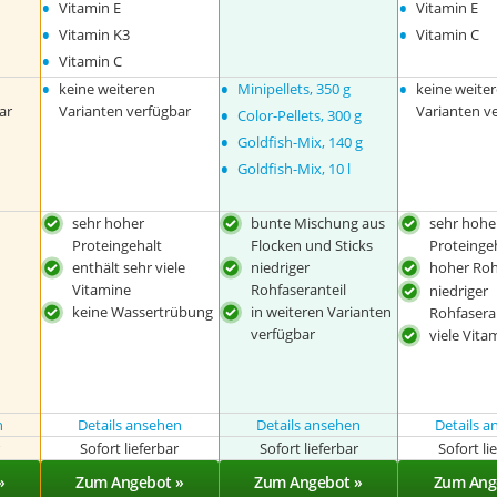
•
•
Vitamin E
Vitamin E
•
•
Vitamin K3
Vitamin C
•
Vitamin C
•
•
•
keine weiteren
Minipellets, 350 g
keine weite
•
ar
Varianten verfügbar
Varianten v
Color-Pellets, 300 g
•
Goldfish-Mix, 140 g
•
Goldfish-Mix, 10 l
sehr hoher
bunte Mischung aus
sehr hohe
Proteingehalt
Flocken und Sticks
Proteinge
enthält sehr viele
niedriger
hoher Roh
Vitamine
Rohfaseranteil
niedriger
keine Wassertrübung
in weiteren Varianten
Rohfasera
verfügbar
viele Vita
n
Details ansehen
Details ansehen
Details 
r
Sofort lieferbar
Sofort lieferbar
Sofort li
»
Zum Angebot »
Zum Angebot »
Zum Ang