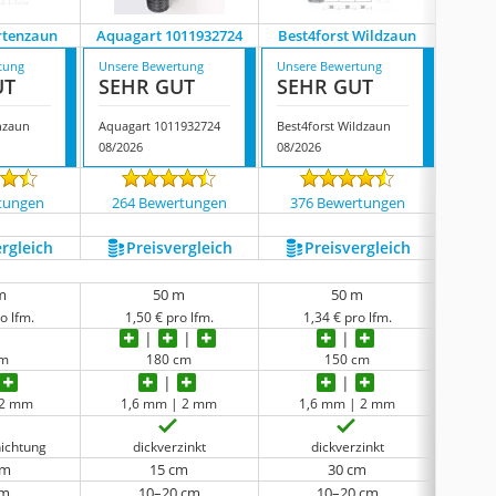
rtenzaun
Aquagart 1011932724
Best4forst Wildzaun
Wil
tung
Unsere Bewertung
Unsere Bewertung
Unsere
UT
SEHR GUT
SEHR GUT
GUT
nzaun
Aquagart 1011932724
Best4forst Wildzaun
Wiltec
08/2026
08/2026
08/202
tungen
264 Bewertungen
376 Bewertungen
61 
ergleich
Preis­vergleich
Preis­vergleich
P
m
50 m
50 m
o lfm.
1,50 € pro lfm.
1,34 € pro lfm.
1,
cm
180 cm
150 cm
 2 mm
1,6 mm | 2 mm
1,6 mm | 2 mm
1,
ichtung
dickverzinkt
dickverzinkt
d
cm
15 cm
30 cm
cm
10–20 cm
10–20 cm