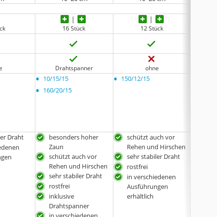
ück
16 Stück
12 Stück
e
Drahtspanner
ohne
•
•
•
10/15/15
150/12/15
keine
•
160/20/15
ler Draht
besonders hoher
schützt auch vor
dick
Zaun
Rehen und Hirschen
iedenen
ang
schützt auch vor
sehr stabiler Draht
ngen
Mas
Rehen und Hirschen
rostfrei
sehr
sehr stabiler Draht
in verschiedenen
rostfrei
Ausführungen
inklusive
erhältlich
Drahtspanner
in verschiedenen