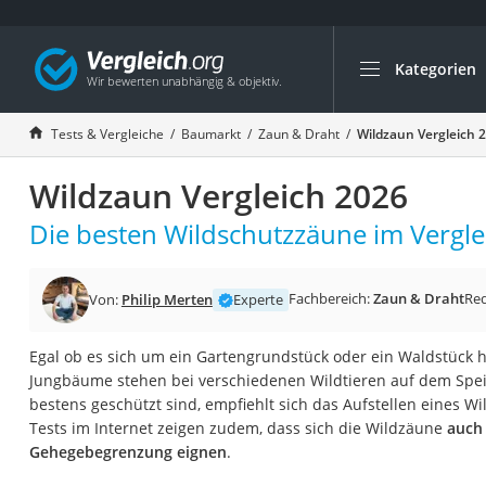
Kategorien
Die beliebtesten V
Baumarkt
Tests & Vergleiche
Baumarkt
Zaun & Draht
Wildzaun Vergleich 
Tresor feuerfest
Wildzaun Vergleich 2026
Makita-Akku-Rase
Kappsäge
Die besten Wildschutzzäune im Vergle
Smartes Türschlos
Akku-Rasentrimm
Fachbereich:
Zaun & Draht
Re
Von:
Philip Merten
Experte
Feuchtigkeitsmess
Egal ob es sich um ein Gartengrundstück oder ein Waldstück h
Split-Klimaanlage 
Jungbäume stehen bei verschiedenen Wildtieren auf dem Spei
Pelletofen
bestens geschützt sind, empfiehlt sich das Aufstellen eines W
Tests im Internet zeigen zudem, dass sich die Wildzäune
auch
Bohrmaschine
Gehegebegrenzung eignen
.
Tiefbrunnenpump