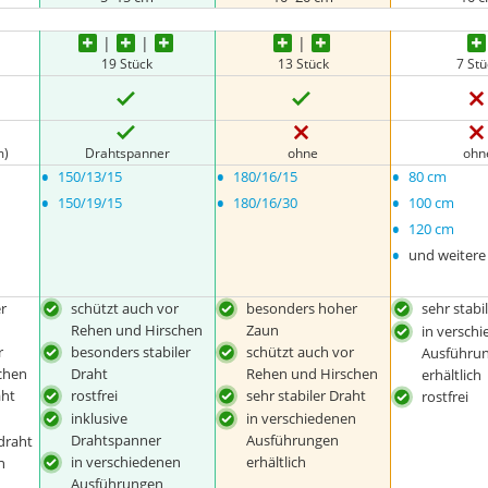
19 Stück
13 Stück
7 St
m)
Drahtspanner
ohne
ohn
•
•
•
150/13/15
180/16/15
80 cm
•
•
•
150/19/15
180/16/30
100 cm
•
120 cm
•
und weitere
r
schützt auch vor
besonders hoher
sehr stabi
Rehen und Hirschen
Zaun
in versch
r
besonders stabiler
schützt auch vor
Ausführu
chen
Draht
Rehen und Hirschen
erhältlich
aht
rostfrei
sehr stabiler Draht
rostfrei
inklusive
in verschiedenen
Drahtspanner
Ausführungen
draht
in verschiedenen
erhältlich
n
Ausführungen