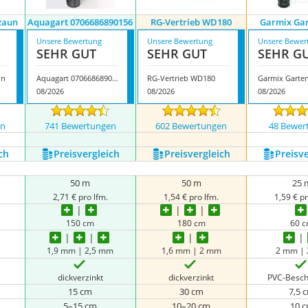
zaun
Aquagart 0706686890156
RG-Vertrieb WD180
Garmix Ga
Unsere Bewertung
Unsere Bewertung
Unsere Bewer
SEHR GUT
SEHR GUT
SEHR G
un
Aquagart 0706686890156
RG-Vertrieb WD180
Garmix Garte
08/2026
08/2026
08/2026
en
741 Bewertungen
602 Bewertungen
48 Bewer
ch
Preis­vergleich
Preis­vergleich
Preis­v
50 m
50 m
25 
2,71 € pro lfm.
1,54 € pro lfm.
1,59 € pr
150 cm
180 cm
60 
1,9 mm | 2,5 mm
1,6 mm | 2 mm
2 mm |
dickverzinkt
dickverzinkt
PVC-Besch
15 cm
30 cm
7,5 
5–15 cm
10–20 cm
10 