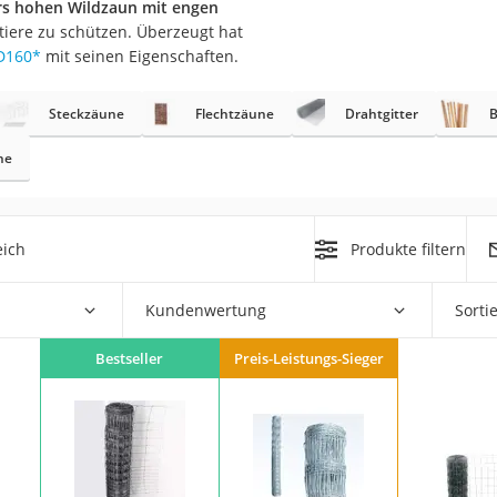
s hohen Wildzaun mit engen
tiere zu schützen. Überzeugt hat
r
D160
*
mit seinen Eigenschaften.
Steckzäune
Flechtzäune
Drahtgitter
mera
mit Elektrostart
ne
eich
Produkte filtern
en
Kundenwertung
Sorti
zer
Bestseller
Preis-Leistungs-Sieger