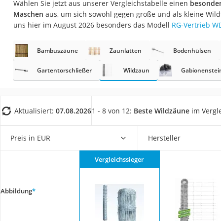
Wählen Sie jetzt aus unserer Vergleichstabelle einen
besonder
Fliesenschneider
Maschen
aus, um sich sowohl gegen große und als kleine Wild
Hochdruckreinige
uns hier im August 2026 besonders das Modell
RG-Vertrieb W
Doppelschleifer
Bambuszäune
Zaunlatten
Bodenhülsen
Überwachungska
Benzinrasenmäher 
Gartentorschließer
Wildzaun
Gabionenstei
Akku-Laubsauger
Löschdecke
Aktualisiert:
07.08.2026
1 - 8 von 12:
Beste Wildzäune
im Vergl
Multimeter
Winterharte Palm
Preis in EUR
Hersteller
Gasdurchlauferhit
Vergleichssieger
Service
Abbildung
*