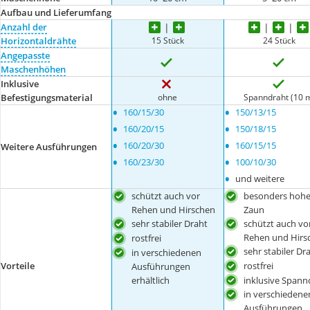
Aufbau und Lieferumfang
Anzahl der
15 Stück
24 Stück
Horizontaldrähte
Angepasste
Maschenhöhen
Inklusive
ohne
Spanndraht (10 
Befestigungsmaterial
•
•
160/15/30
150/13/15
•
•
160/20/15
150/18/15
•
•
160/20/30
160/15/15
Weitere Ausführungen
•
•
160/23/30
100/10/30
•
und weitere
schützt auch vor
besonders hohe
Rehen und Hirschen
Zaun
sehr stabiler Draht
schützt auch vo
Rehen und Hirs
rostfrei
sehr stabiler Dr
in verschiedenen
Vorteile
rostfrei
Ausführungen
erhältlich
inklusive Spann
in verschiedene
Ausführungen