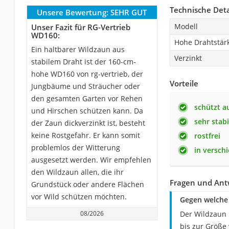
Technische Deta
Unsere Bewertung:
SEHR GUT
Modell
Unser Fazit für RG-Vertrieb
WD160:
Hohe Drahtstär
Ein haltbarer Wildzaun aus
Verzinkt
stabilem Draht ist der 160-cm-
hohe WD160 von rg-vertrieb, der
Vorteile
Jungbäume und Sträucher oder
den gesamten Garten vor Rehen
schützt a
und Hirschen schützen kann. Da
sehr stabi
der Zaun dickverzinkt ist, besteht
keine Rostgefahr. Er kann somit
rostfrei
problemlos der Witterung
in versch
ausgesetzt werden. Wir empfehlen
den Wildzaun allen, die ihr
Fragen und Ant
Grundstück oder andere Flächen
vor Wild schützen möchten.
Gegen welche 
08/2026
Der Wildzaun 
bis zur Größe