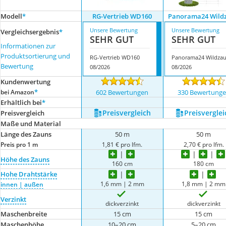
Modell
*
RG-Vertrieb WD160
Panorama24 Wild
Unsere Bewertung
Unsere Bewertung
Vergleichsergebnis
*
SEHR GUT
SEHR GUT
Informationen zur
Produktsortierung und
RG-Vertrieb WD160
Panorama24 Wildza
Bewertung
08/2026
08/2026
Kundenwertung
*
bei Amazon
602 Bewertungen
330 Bewertung
Erhältlich bei
*
Preis­vergleich
Preis­verglei
Preis­vergleich
Maße und Material
Länge des Zauns
50 m
50 m
Preis pro 1 m
1,81 € pro lfm.
2,70 € pro lfm.
Höhe des Zauns
160 cm
180 cm
Hohe Drahtstärke
1,6 mm | 2 mm
1,8 mm | 2 mm
innen | außen
Verzinkt
dickverzinkt
dickverzinkt
Maschenbreite
15 cm
15 cm
Maschenhöhe
10–20 cm
5–20 cm