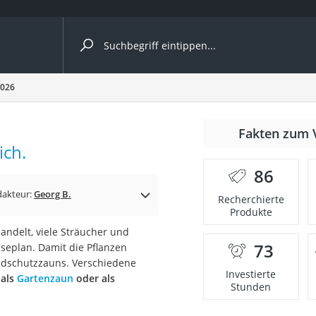
ergleiche nach Kategorie
2026
nmäher
Fakten zum 
ich.
s
86
er
dakteur:
Georg B.
Recherchierte
Produkte
gerät
andelt, viele Sträucher und
2 Innengeräte
73
seplan. Damit die Pflanzen
ildschutzzauns. Verschiedene
Investierte
 als
Gartenzaun
oder als
Stunden
e