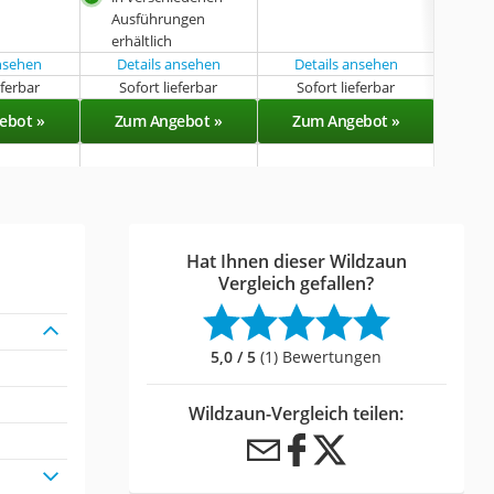
Ausführungen
erhältlich
ansehen
Details ansehen
Details ansehen
eferbar
Sofort lieferbar
Sofort lieferbar
Sof
ebot »
Zum Angebot »
Zum Angebot »
Zu
Hat Ihnen dieser Wildzaun
Vergleich gefallen?
5,0 / 5
(1) Bewertungen
Wildzaun-Vergleich teilen: