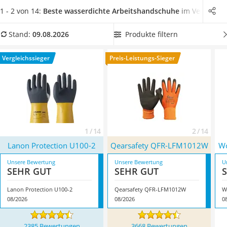
Löschdecke
sind
Arbeitshandschuhe
aus Nylon flexibel. Jedoch sind auch
1 - 2 von 14:
Beste wasserdichte Arbeitshandschuhe
im Vergleich
Multimeter
Baumwoll- oder Latexhandschuhe
empfehlenswert.
Wählen
Winterharte Palmen
Sie jetzt
wasserdichte Arbeitshandschuhe mit einer guten
Produkte filtern
Stand:
09.08.2026
Gasdurchlauferhitzer
Griffsicherheit,
um Ihre Hände bestens zu schützen.
Service
Überzeugt hat uns hier im August 2026 besonders das
Vergleichssieger
Preis-Leistungs-Sieger
Modell
Lanon Protection U100-2
*
mit seinen Eigenschaften.
1 / 14
2 / 14
Lanon Protection U100-2
Qearsafety QFR-LFM1012W
Wo
Unsere Bewertung
Unsere Bewertung
U
SEHR GUT
SEHR GUT
Lanon Protection U100-2
Qearsafety QFR-LFM1012W
W
08/2026
08/2026
0
2385 Bewertungen
3668 Bewertungen