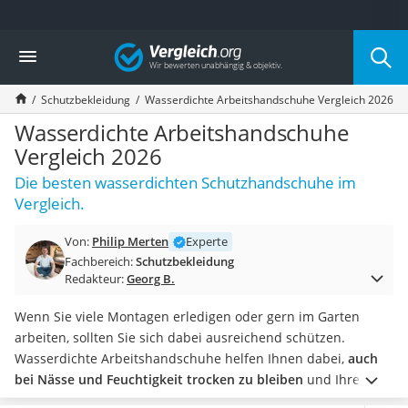
Die beliebtesten Vergleiche nach Kategorie
Vergleich
Baumarkt
Tresor feuerfest
Schutzbekleidung
Wasserdichte Arbeitshandschuhe Vergleich 2026
Makita-Akku-Rasenmäher
Kappsäge
Wasserdichte Arbeitshandschuhe
Smartes Türschloss
Vergleich 2026
Akku-Rasentrimmer
Die besten wasserdichten Schutzhandschuhe im
Feuchtigkeitsmessgerät
Vergleich.
Split-Klimaanlage 2 Innengeräte
Pelletofen
Von:
Philip Merten
Experte
Bohrmaschine
Fachbereich:
Schutzbekleidung
Tiefbrunnenpumpe
Redakteur:
Georg B.
Fliesenschneider
Hochdruckreiniger
Wenn Sie viele Montagen erledigen oder gern im Garten
Doppelschleifer
arbeiten, sollten Sie sich dabei ausreichend schützen.
Überwachungskamera
Wasserdichte Arbeitshandschuhe helfen Ihnen dabei,
auch
Benzinrasenmäher mit Elektrostart
bei Nässe und Feuchtigkeit trocken zu bleiben
und Ihre
Akku-Laubsauger
Arbeit sauber zu erledigen. Gängigen Online-Tests zufolge