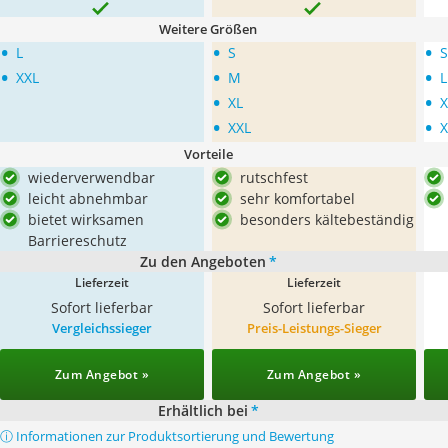
Weitere Größen
•
•
•
L
S
S
•
•
•
XXL
M
L
•
•
XL
X
•
•
XXL
X
Vorteile
wiederverwendbar
rutschfest
leicht abnehmbar
sehr komfortabel
bietet wirksamen
besonders kältebeständig
Barriereschutz
Zu den Angeboten
*
Lieferzeit
Lieferzeit
Sofort lieferbar
Sofort lieferbar
Vergleichssieger
Preis-Leistungs-Sieger
Zum Angebot »
Zum Angebot »
Erhältlich bei
*
ⓘ Informationen zur Produktsortierung und Bewertung