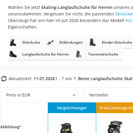
Trekkingschuhe H
Wählen Sie jetzt
Skating-Langlaufschuhe für Herren
unseres V
Reisetasche mit Ro
voranzukommen. Vergessen Sie nicht, die passenden
Skisocke
Überzeugt hat uns hier im Juli 2026 besonders das Modell
Fis
Klimmzugstation
Eigenschaften.
Koffer
Nachtsichtgerät
Skischuhe
Skibindungen
Kinder-Skischuhe
Faltschloss
Langlaufschuhe für Herren
Tourenskischuhe
Handgepäck-Koffe
Vibrationsplatte
Aktualisiert:
11.07.2026
1 - 7 von 7:
Beste Langlaufschuhe Skat
Wanderschuhe He
Sicherheitsweste R
Preis in EUR
Hersteller
Service
Vergleichssieger
Preis-Leistungs-Si
Abbildung
*