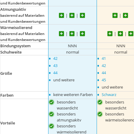
und Kundenbewertungen
Atmungsaktiv
basierend auf Materialien
und Kundenbewertungen
Wärmeisolierend
basierend auf Materialien
und Kundenbewertungen
Bindungssystem
NNN
NNN
Schuhweite
normal
normal
•
•
42
41
•
•
43
42
•
•
44
44
Größe
•
•
und weitere
45
•
und weitere
•
•
keine weiteren Farben
Schwarz
Farben
besonders
besonders
wasserdicht
wasserdicht
besonders
besonders
atmungsakitv
wärmeisolieren
Vorteile
besonders
wärmeisolierend