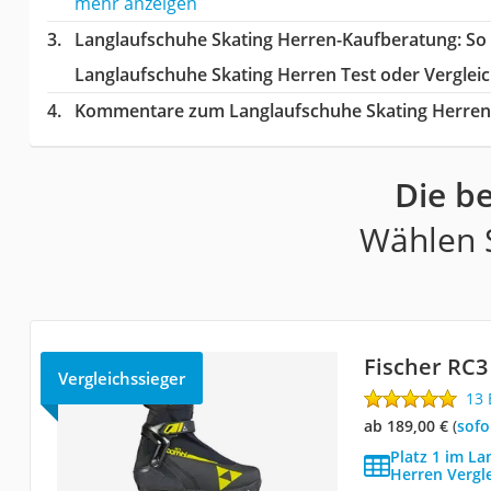
mehr anzeigen
Langlaufschuhe Skating Herren-Kaufberatung
: So
Langlaufschuhe Skating Herren Test oder Verglei
Kommentare zum Langlaufschuhe Skating Herren 
Die b
Wählen S
Fischer RC
Vergleichssieger
13
ab 189,00 €
(
Sof
Platz 1 im L
Herren Vergl