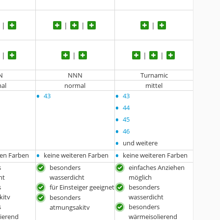
N
NNN
Turnamic
al
normal
mittel
•
•
43
43
•
44
•
45
•
46
•
und weitere
•
•
ren Farben
keine weiteren Farben
keine weiteren Farben
s
besonders
einfaches Anziehen
ht
wasserdicht
möglich
s
für Einsteiger geeignet
besonders
kitv
wasserdicht
besonders
s
besonders
atmungsakitv
ierend
wärmeisolierend