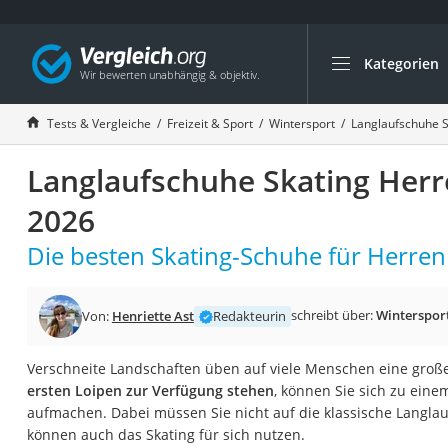
Kategorien
Die beliebtesten V
Freizeit & Sport
Tests & Vergleiche
Freizeit & Sport
Wintersport
Langlaufschuhe S
Gartentrampolin
Langlaufschuhe Skating Herr
Trampolin
Metalldetektor
2026
Eufab-Fahrradträg
Die besten Skating-Schuhe für Herren 
Trampolin 366 cm
Fahrradschloss
schreibt über:
Winterspor
Von:
Henriette Ast
Redakteurin
Aluminium-Koffer
Futterboot
Verschneite Landschaften üben auf viele Menschen eine große
ersten Loipen zur Verfügung stehen
, können Sie sich zu ein
Air Bike
aufmachen. Dabei müssen Sie nicht auf die klassische Langlau
E-Bike-Dreirad
können auch das Skating für sich nutzen.