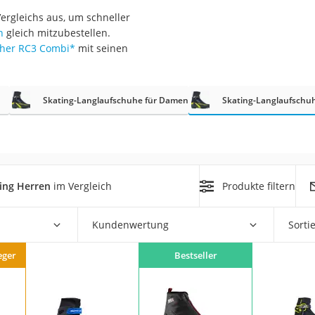
erren
ergleichs aus, um schneller
llen
n
gleich mitzubestellen.
cher RC3 Combi
*
mit seinen
Skating-Langlaufschuhe für Damen
Skating-Langlaufschuh
r
ing Herren
im Vergleich
Produkte filtern
rren
eiten
Kundenwertung
Sorti
eger
Bestseller