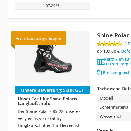
07/2026
Spine Polar
Preis-Leistungs-Sieger
2 
ab 109,00 €
(
Sof
Platz 2 im L
Herren Vergl
Preisvergleic
Technische Deta
Unsere Bewertung:
SEHR GUT
Modell
Unser Fazit für Spine Polaris
Langlaufschuh:
Sohlenmaterial
Der Spine Polaris 85-22 unseres
Wasserdicht
Vergleichs von Skating-
Langlaufschuhen für Herren ist
Vorteile