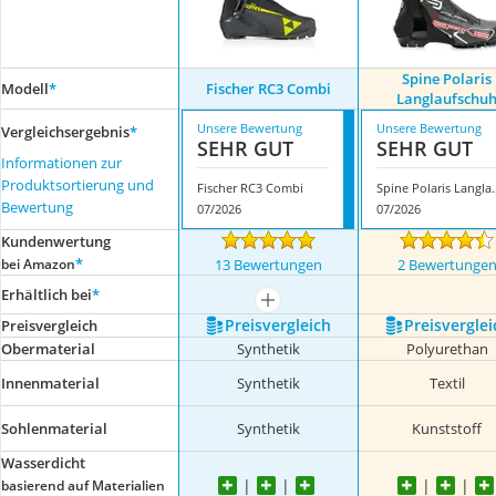
Spine Polaris
Modell
*
Fischer RC3 Combi
Langlaufschu
Unsere Bewertung
Unsere Bewertung
Vergleichsergebnis
*
SEHR GUT
SEHR GUT
Informationen zur
Produktsortierung und
Fischer RC3 Combi
Spine Polaris
Bewertung
07/2026
07/2026
Kundenwertung
*
bei Amazon
13 Bewertungen
2 Bewertunge
Erhältlich bei
*
mehr anzeigen
Preis­vergleich
Preis­verglei
Preis­vergleich
Obermaterial
Synthetik
Polyurethan
Innenmaterial
Synthetik
Textil
Sohlenmaterial
Synthetik
Kunststoff
Wasserdicht
basierend auf Materialien