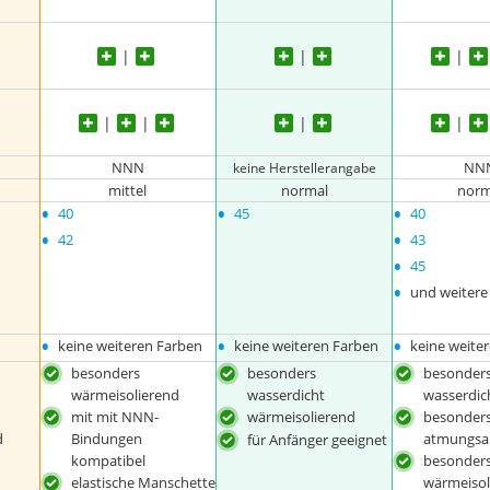
NNN
NN
keine Herstellerangabe
mittel
normal
norm
•
•
•
40
45
40
•
•
42
43
•
45
•
und weitere
•
•
•
keine weiteren Farben
keine weiteren Farben
keine weite
besonders
besonders
besonder
wärmeisolierend
wasserdicht
wasserdic
mit mit NNN-
wärmeisolierend
besonder
d
Bindungen
atmungsa
für Anfänger geeignet
kompatibel
besonder
elastische Manschette
wärmeisol