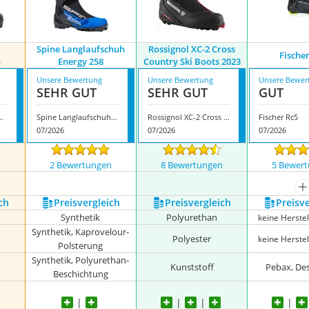
Spine Langlaufschuh
Rossignol XC-2 Cross
Fische
h
Energy 258
Country Ski Boots 2023
Unsere Bewertung
Unsere Bewertung
Unsere Bewer
SEHR GUT
SEHR GUT
GUT
 Langlaufschuh
Spine Langlaufschuh Energy 258
Rossignol XC-2 Cross Country Ski Boots 2023
Fischer Rc5
07/2026
07/2026
07/2026
n
2 Bewertungen
8 Bewertungen
5 Bewer
m
ch
Preis­vergleich
Preis­vergleich
Preis­v
Synthetik
Polyurethan
keine Herste
Synthetik, Kaprovelour-
Polyester
keine Herste
Polsterung
Synthetik, Polyurethan-
Kunststoff
Pebax, D
Beschichtung