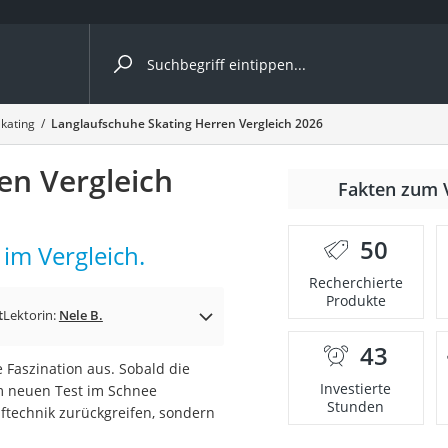
ergleiche nach Kategorie
kating
Langlaufschuhe Skating Herren Vergleich 2026
en Vergleich
Fakten zum 
er
50
im Vergleich.
Recherchierte
Produkte
t
Lektorin:
Nele B.
43
 Faszination aus. Sobald die
Investierte
em neuen Test im Schnee
Stunden
ftechnik zurückgreifen, sondern