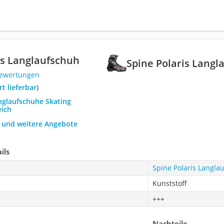
is Langlaufschuh
Spine Polaris Langl
Bewertungen
ort lieferbar
)
anglaufschuhe Skating
eich
h und weitere Angebote
ils
Spine Polaris Langla
Kunststoff
+++
Nachteile