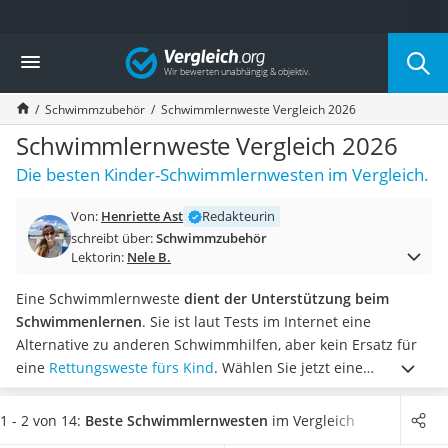
Die beliebtesten Vergleiche nach Kategorie
Vergleich
Freizeit & Sport
Gartentrampolin
Schwimmzubehör
Schwimmlernweste Vergleich 2026
Trampolin
Metalldetektor
Schwimmlernweste Vergleich 2026
Eufab-Fahrradträger
Die besten Kinder-Schwimmlernwesten im Vergleich.
Trampolin 366 cm
Fahrradschloss
Von:
Henriette Ast
Redakteurin
Aluminium-Koffer
schreibt über:
Schwimmzubehör
Futterboot
Lektorin:
Nele B.
Air Bike
E-Bike-Dreirad
Eine Schwimmlernweste
dient der Unterstützung beim
Trekkingschuhe Herren
Schwimmenlernen
. Sie ist laut Tests im Internet eine
Reisetasche mit Rollen
Alternative zu anderen Schwimmhilfen, aber kein Ersatz für
Klimmzugstation
eine
Rettungsweste fürs Kind
.
Wählen Sie jetzt eine
Koffer
Schwimmlernweste aus unserer Vergleichstabelle,
die mit
Nachtsichtgerät
einem Schrittgurt ausgestattet ist
. Dieses Detail bietet
1 - 2 von 14:
Beste Schwimmlernwesten
im Vergleich
Faltschloss
zusätzlichen Schutz beim Tollen im Wasser. Selbst wenn das