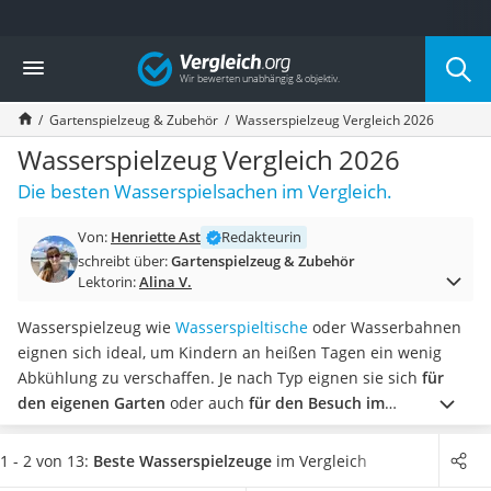
Die beliebtesten Vergleiche nach Kategorie
Vergleich
Freizeit & Sport
Gartentrampolin
Gartenspielzeug & Zubehör
Wasserspielzeug Vergleich 2026
Trampolin
Metalldetektor
Wasserspielzeug Vergleich 2026
Eufab-Fahrradträger
Die besten Wasserspielsachen im Vergleich.
Trampolin 366 cm
Fahrradschloss
Von:
Henriette Ast
Redakteurin
Aluminium-Koffer
schreibt über:
Gartenspielzeug & Zubehör
Futterboot
Lektorin:
Alina V.
Air Bike
E-Bike-Dreirad
Wasserspielzeug wie
Wasserspieltische
oder Wasserbahnen
Trekkingschuhe Herren
eignen sich ideal, um Kindern an heißen Tagen ein wenig
Reisetasche mit Rollen
Abkühlung zu verschaffen. Je nach Typ eignen sie sich
für
Klimmzugstation
den eigenen Garten
oder auch
für den Besuch im
Koffer
Schwimmbad oder am Strand
, wie Tests im Internet zeigen.
Nachtsichtgerät
Wählen Sie jetzt ein Wasserspielzeug aus, das
wenig wiegt
1 - 2 von 13:
Beste Wasserspielzeuge
im Vergleich
Faltschloss
und einfach zu transportieren
ist, wenn Sie es zu Ausflügen