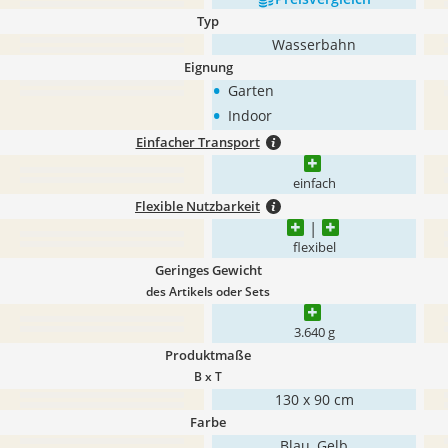
Typ
Wasserbahn
Eignung
•
Garten
•
Indoor
Einfacher Transport
einfach
Flexible Nutzbarkeit
flexibel
Geringes Gewicht
des Artikels oder Sets
3.640 g
Produktmaße
B x T
130 x 90 cm
Farbe
Blau, Gelb