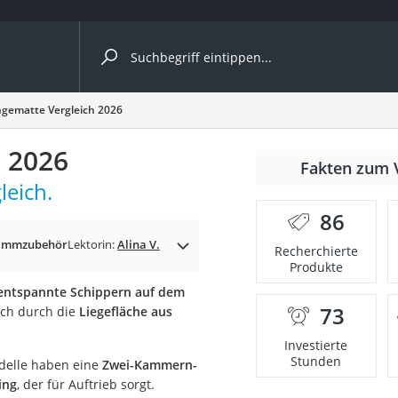
ergleiche nach Kategorie
gematte Vergleich 2026
 2026
Fakten zum 
leich.
er
86
immzubehör
Lektorin:
Alina V.
Recherchierte
Produkte
entspannte Schippern auf dem
73
och durch die
Liegefläche aus
Investierte
Stunden
delle haben eine
Zwei-Kammern-
ing
, der für Auftrieb sorgt.