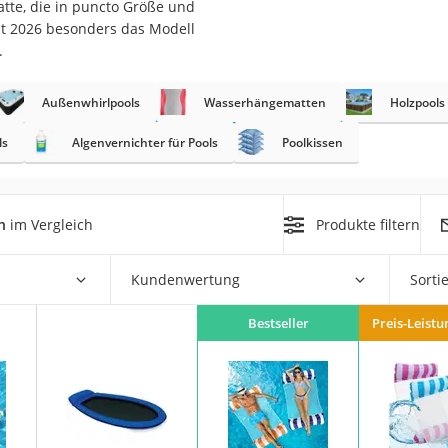
atte, die in puncto Größe und
erren
st 2026 besonders das Modell
llen
.
Außenwhirlpools
Wasserhängematten
Holzpools
ls
Algenvernichter für Pools
Poolkissen
r
n
im Vergleich
Produkte filtern
rren
Kundenwertung
Sorti
eiten
Bestseller
Preis-Leistu