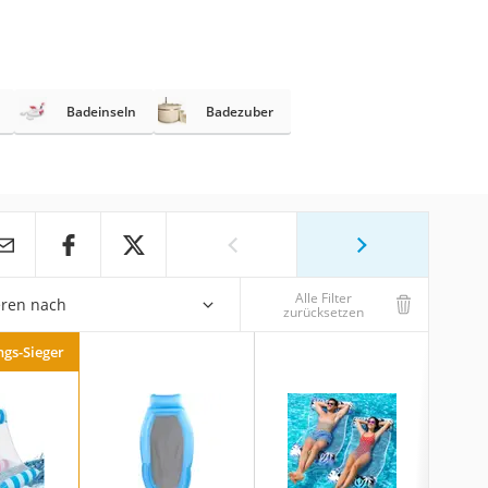
Badeinseln
Badezuber
Alle Filter
eren nach
zurücksetzen
ngs-Sieger