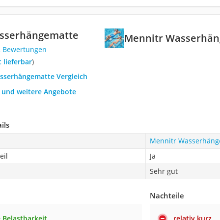
sserhängematte
Mennitr Wasserhä
2 Bewertungen
t lieferbar
)
asserhängematte Vergleich
h und weitere Angebote
ils
Mennitr Wasserhäng
eil
Ja
Sehr gut
Nachteile
 Belastbarkeit
relativ kurz