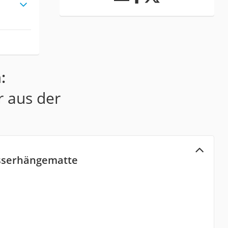
:
r aus der
sserhängematte