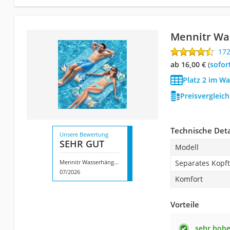
Mennitr Wa
17
ab 16,00 €
(
Sofor
Platz 2 im W
Preisvergleic
Technische Deta
Unsere Bewertung
SEHR GUT
Modell
Mennitr Wasserhängematte
Separates Kopft
07/2026
Komfort
Vorteile
sehr hohe