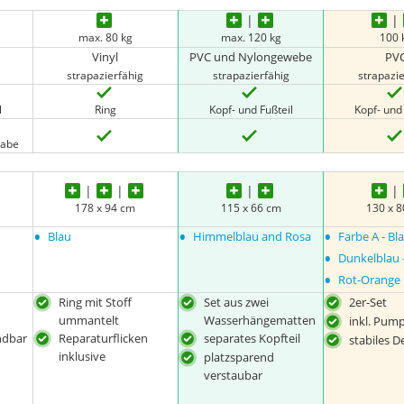
max. 80 kg
max. 120 kg
100 
Vinyl
PVC und Nylongewebe
PV
strapazierfähig
strapazierfähig
strapazie
l
Ring
Kopf- und Fußteil
Kopf- und 
gabe
178 x 94 cm
115 x 66 cm
130 x 
•
•
•
Blau
Himmelblau and Rosa
Farbe A - B
•
Dunkelblau 
•
Rot-Orange
Ring mit Stoff
Set aus zwei
2er-Set
ummantelt
Wasserhängematten
inkl. Pum
ndbar
Reparaturflicken
separates Kopfteil
stabiles D
inklusive
platzsparend
verstaubar