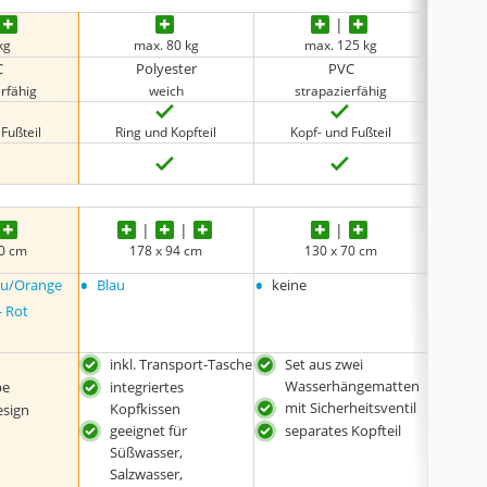
kg
max. 80 kg
max. 125 kg
C
Polyester
PVC
rfähig
weich
strapazierfähig
st
Fußteil
Ring und Kopfteil
Kopf- und Fußteil
Kopf-
80 cm
178 x 94 cm
130 x 70 cm
1
•
•
•
lau/Orange
Blau
keine
Blau, 
- Rot
inkl. Transport-Tasche
Set aus zwei
Set 
Wasserhängematten
Was
pe
integriertes
mit Sicherheitsventil
bes
Kopfkissen
esign
Kom
geeignet für
separates Kopfteil
sepa
Süßwasser,
Salzwasser,