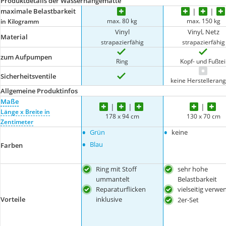
Produktdetails der Wasserhängematte
maximale Belastbarkeit
max. 80 kg
max. 150 kg
in Kilogramm
Vinyl
Vinyl, Netz
Material
strapazierfähig
strapazierfähig
zum Aufpumpen
Ring
Kopf- und Fußtei
Sicherheitsventile
keine Herstelleran
Allgemeine Produktinfos
Maße
Länge x Breite in
178 x 94 cm
130 x 70 cm
Zentimeter
•
•
Grün
keine
•
Blau
Farben
Ring mit Stoff
sehr hohe
ummantelt
Belastbarkeit
Reparaturflicken
vielseitig verwe
inklusive
Vorteile
2er-Set