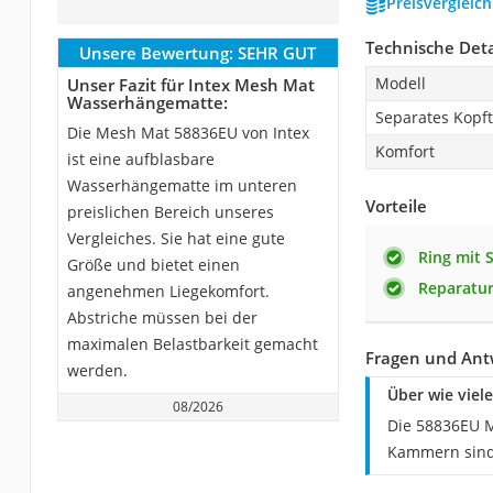
Preisvergleic
Technische Deta
Unsere Bewertung:
SEHR GUT
Modell
Unser Fazit für Intex Mesh Mat
Wasserhängematte:
Separates Kopft
Die Mesh Mat 58836EU von Intex
Komfort
ist eine aufblasbare
Wasserhängematte im unteren
Vorteile
preislichen Bereich unseres
Vergleiches. Sie hat eine gute
Ring mit 
Größe und bietet einen
Reparatur
angenehmen Liegekomfort.
Abstriche müssen bei der
maximalen Belastbarkeit gemacht
Fragen und Ant
werden.
Über wie vie
08/2026
Die 58836EU M
Kammern sind l