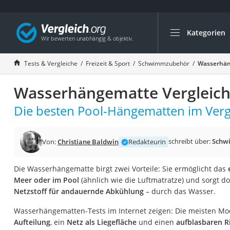
Kategorien
Die beliebtesten V
Freizeit & Sport
Tests & Vergleiche
Freizeit & Sport
Schwimmzubehör
Wasserhän
Gartentrampolin
Wasserhängematte Vergleich
Trampolin
Metalldetektor
Die besten Pool-Hängematten im Verg
Eufab-Fahrradträg
Trampolin 366 cm
schreibt über:
Schw
Von:
Christiane Baldwin
Redakteurin
Fahrradschloss
Die Wasserhängematte birgt zwei Vorteile: Sie ermöglicht das
Aluminium-Koffer
Meer oder im Pool
(ähnlich wie die Luftmatratze) und sorgt d
Futterboot
Netzstoff für andauernde Abkühlung
– durch das Wasser.
Air Bike
Wasserhängematten-Tests im Internet zeigen: Die meisten Mo
E-Bike-Dreirad
Aufteilung
, ein
Netz als Liegefläche
und einen
aufblasbaren R