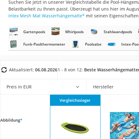
Suchen Sie jetzt in unserer Vergleichstabelle die Pool-Hängem
Trekkingschuhe H
Belastbarkeit zu Ihnen passt. Überzeugt hat uns hier im Augu
Reisetasche mit Ro
Intex Mesh Mat Wasserhängematte
*
mit seinen Eigenschaften
Klimmzugstation
Gartenpools
Whirlpools
Stahlwandpools
Koffer
Nachtsichtgerät
Funk-Poolthermometer
Poolsalze
Intex-Poo
Faltschloss
Handgepäck-Koffe
Aktualisiert:
06.08.2026
1 - 8 von 12:
Beste Wasserhängematte
Vibrationsplatte
Wanderschuhe He
Preis in EUR
Hersteller
Sicherheitsweste R
Vergleichssieger
Service
Abbildung
*