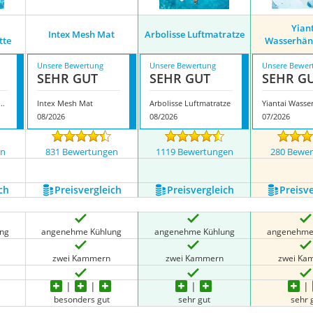
Yian
Intex Mesh Mat
Arbolisse Luftmatratze
tte
Wasserhän
Unsere Bewertung
Unsere Bewertung
Unsere Bewer
SEHR GUT
SEHR GUT
SEHR G
r Wasserhängematte
Intex Mesh Mat
Arbolisse Luftmatratze
08/2026
08/2026
07/2026
en
831 Bewertungen
1119 Bewertungen
280 Bewe
ch
Preis­vergleich
Preis­vergleich
Preis­v
ng
angenehme Kühlung
angenehme Kühlung
angenehme
zwei Kammern
zwei Kammern
zwei Ka
besonders gut
sehr gut
sehr 