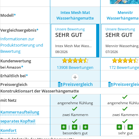
Intex Mesh Mat
Mennitr
Modell
*
Wasserhängematte
Wasserhängema
Unsere Bewertung
Unsere Bewertung
Vergleichsergebnis
*
SEHR GUT
SEHR GUT
Informationen zur
Produktsortierung und
Intex Mesh Mat Wasserhängematte
Mennit
Bewertung
08/2026
07/2026
Kundenwertung
*
bei Amazon
13908 Bewertungen
172 Bewertung
Erhältlich bei
*
mehr anzeigen
Preis­vergleich
Preis­verglei
Preis­vergleich
Konstruktionsart der Wasserhängematte
mit Netz
angenehme Kühlung
angenehme Kühlu
Kammernaufteilung
zwei Kammern
zwei Kammern
separates Kopfteil
Komfort
besonders gut
sehr gut