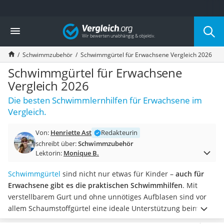
Die beliebtesten Vergleiche nach Kategorie
Vergleich
Freizeit & Sport
Gartentrampolin
Schwimmzubehör
Schwimmgürtel für Erwachsene Vergleich 2026
Trampolin
Metalldetektor
Schwimmgürtel für Erwachsene
Eufab-Fahrradträger
Vergleich 2026
Trampolin 366 cm
Die besten Schwimmlernhilfen für Erwachsene im
Fahrradschloss
Vergleich.
Aluminium-Koffer
Futterboot
Von:
Henriette Ast
Redakteurin
Air Bike
schreibt über:
Schwimmzubehör
E-Bike-Dreirad
Lektorin:
Monique B.
Trekkingschuhe Herren
Reisetasche mit Rollen
Schwimmgürtel
sind nicht nur etwas für Kinder –
auch für
Klimmzugstation
Erwachsene gibt es die praktischen Schwimmhilfen
. Mit
Koffer
verstellbarem Gurt und ohne unnötiges Aufblasen sind vor
Nachtsichtgerät
allem Schaumstoffgürtel eine ideale Unterstützung beim
Faltschloss
Schwimmenlernen oder Aqua-Jogging.
Netz-Tests belegen,