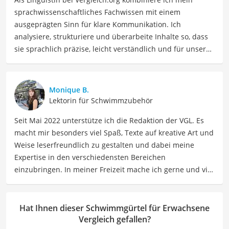
sprachwissenschaftliches Fachwissen mit einem
ausgeprägten Sinn für klare Kommunikation. Ich
analysiere, strukturiere und überarbeite Inhalte so, dass
sie sprachlich präzise, leicht verständlich und für unsere
Leser:innen informierend sind. Mein Schwerpunkt liegt
dabei unter anderem auf Freizeit-Themen. Auch privat
beschäftige ich mich gerne mit verschiedenen Hobbys
Monique B.
und Freizeitaktivitäten. Dieses Interesse spiegelt sich in
Lektorin für Schwimmzubehör
meinen Beiträgen wider, die sich mit Freizeitideen,
Seit Mai 2022 unterstütze ich die Redaktion der VGL. Es
Reiseempfehlungen, Hobbytipps und Anregungen für die
macht mir besonders viel Spaß, Texte auf kreative Art und
Freizeitgestaltung befassen.
Weise leserfreundlich zu gestalten und dabei meine
Der Schwimmgürtel für Erwachsene-Vergleich ist aus
Expertise in den verschiedensten Bereichen
unserer Sicht besonders empfehlenswert für
Erwachsene
einzubringen. In meiner Freizeit mache ich gerne und viel
und
Schwimmer
.
Sport und probiere dabei immer wieder neue Sportarten
aus. Als Lektorin liegt mein Fokus darauf, Texte auf ihre
Klarheit, Verständlichkeit und stilistische Korrektheit zu
Hat Ihnen dieser Schwimmgürtel für Erwachsene
überprüfen. Mein Ziel ist es dabei, die Qualität und den
Vergleich gefallen?