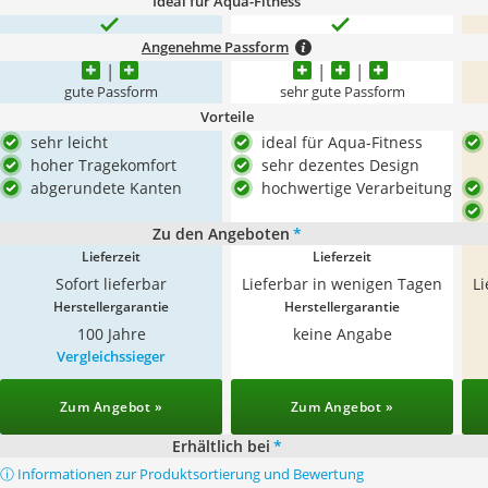
Ideal für Aqua-Fitness
Angenehme Passform
gute Passform
sehr gute Passform
Vorteile
sehr leicht
ideal für Aqua-Fitness
hoher Tragekomfort
sehr dezentes Design
abgerundete Kanten
hochwertige Verarbeitung
Zu den Angeboten
*
Lieferzeit
Lieferzeit
Sofort lieferbar
Lieferbar in wenigen Tagen
L
Herstellergarantie
Herstellergarantie
100 Jahre
keine Angabe
Vergleichssieger
Zum Angebot »
Zum Angebot »
Erhältlich bei
*
ⓘ Informationen zur Produktsortierung und Bewertung