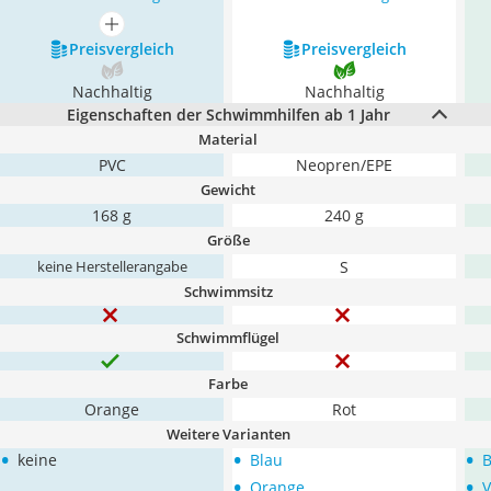
mehr anzeigen
Preis­vergleich
Preis­vergleich
Nachhaltig
Nachhaltig
Eigenschaften der Schwimmhilfen ab 1 Jahr
Material
PVC
Neopren/EPE
Gewicht
168 g
240 g
Größe
S
keine Herstellerangabe
Schwimmsitz
Schwimmflügel
Farbe
Orange
Rot
Weitere Varianten
•
•
•
keine
Blau
B
•
•
Orange
V