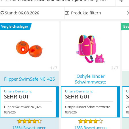
Kinderfahrradhelm
Vergleichstabelle finden Sie
Schwimmhilfen
, die für eine
Barfußschuhe Kinder
große Altersspanne geeignet sind und lange Zeit genutzt
Produkte filtern
Stand:
06.08.2026
Kinder-Mikroskop
werden können. Überzeugt hat uns hier im August 2026
Ferngesteuerter Hubschrauber
besonders das Modell
Flipper SwimSafe NC_426
*
mit seinen
Vergleichssieger
Bes
Service
Eigenschaften.
1 / 7
2 / 7
Oshyle Kinder
Flipper SwimSafe NC_426
Schwimmweste
Unsere Bewertung
Unsere Bewertung
U
SEHR GUT
SEHR GUT
Flipper SwimSafe NC_426
Oshyle Kinder Schwimmweste
Z
08/2026
08/2026
0
13664 Bewertungen
1853 Bewertungen