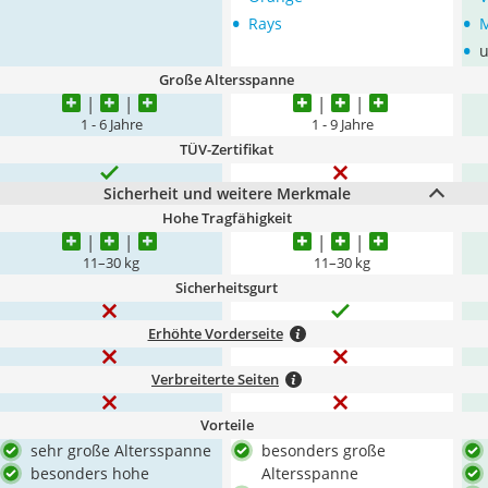
•
•
Rays
M
•
u
Große Altersspanne
1 - 6 Jahre
1 - 9 Jahre
TÜV-Zertifikat
Sicherheit und weitere Merkmale
Hohe Tragfähigkeit
11–30 kg
11–30 kg
Sicherheitsgurt
Erhöhte Vorderseite
Verbreiterte Seiten
Vorteile
sehr große Altersspanne
besonders große
besonders hohe
Altersspanne