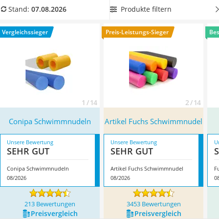
Handgepäck-Koffer
horizontaler Lage die gewünschten Schwimmbewegungen
Produkte filtern
Stand:
07.08.2026
Vibrationsplatte
ausführen.
Finden Sie jetzt in unserer Tabelle
Wanderschuhe Herren
strapazierfähige Schwimmnudeln in vielen Farbvarianten
.
Vergleichssieger
Preis-Leistungs-Sieger
Bes
Sicherheitsweste Reiten
Überzeugt hat uns hier im August 2026 besonders das
Service
Modell
Conipa Schwimmnudeln
*
mit seinen Eigenschaften.
1 / 14
2 / 14
Conipa Schwimmnudeln
Artikel Fuchs Schwimmnudel
Unsere Bewertung
Unsere Bewertung
U
SEHR GUT
SEHR GUT
Conipa Schwimmnudeln
Artikel Fuchs Schwimmnudel
08/2026
08/2026
0
213 Bewertungen
3453 Bewertungen
Preis­vergleich
Preis­vergleich