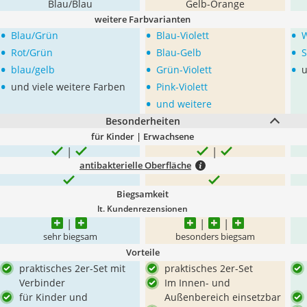
Blau/Blau
Gelb-Orange
weitere Farbvarianten
•
•
•
Blau/Grün
Blau-Violett
•
•
•
Rot/Grün
Blau-Gelb
S
•
•
•
blau/gelb
Grün-Violett
u
•
•
und viele weitere Farben
Pink-Violett
•
und weitere
Besonderheiten
für Kinder | Erwachsene
antibakterielle Oberfläche
Biegsamkeit
lt. Kundenrezensionen
sehr biegsam
besonders biegsam
Vorteile
praktisches 2er-Set mit
praktisches 2er-Set
Verbinder
Im Innen- und
für Kinder und
Außenbereich einsetzbar