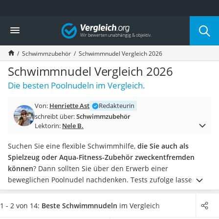
Die beliebtesten Vergleiche nach Kategorie
Vergleich
Freizeit & Sport
Gartentrampolin
Schwimmzubehör
Schwimmnudel Vergleich 2026
Trampolin
Metalldetektor
Schwimmnudel Vergleich 2026
Eufab-Fahrradträger
Die besten Poolnudeln im Vergleich.
Trampolin 366 cm
Fahrradschloss
Von:
Henriette Ast
Redakteurin
Aluminium-Koffer
schreibt über:
Schwimmzubehör
Futterboot
Lektorin:
Nele B.
Air Bike
E-Bike-Dreirad
Suchen Sie eine flexible Schwimmhilfe,
die Sie auch als
Trekkingschuhe Herren
Spielzeug oder Aqua-Fitness-Zubehör zweckentfremden
Reisetasche mit Rollen
können
? Dann sollten Sie über den Erwerb einer
Klimmzugstation
beweglichen Poolnudel nachdenken.
Tests zufolge lassen
Koffer
sich die biegbaren Schwimmnudeln einfach anwenden:
Nachtsichtgerät
Unter den Armen platziert, geben sie dem Oberkörper
1 - 2 von 14:
Beste Schwimmnudeln
im Vergleich
Faltschloss
ausreichend Auftrieb. Nun müssen Sie nur noch in