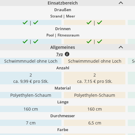
Einsatzbereich
Draußen
Strand | Meer
Drinnen
Pool | Fitnessraum
Allgemeines
Typ
Schwimmnudel ohne Loch
Schwimmnudel ohne Loch
S
Anzahl
2
2
ca. 9,99 € pro Stk.
ca. 7,15 € pro Stk.
Material
Polyethylen-Schaum
Polyethylen-Schaum
Länge
160 cm
160 cm
Durchmesser
7 cm
6,5 cm
Farbe