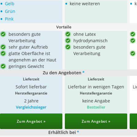
•
•
•
Gelb
keine weiteren
k
•
Grün
•
Pink
Vorteile
besonders gute
ohne Latex
Verarbeitung
hydrodynamisch
sehr guter Auftrieb
besonders gute
glatte Oberfläche ist
Verarbeitung
angenehm an der Haut
geringes Gewicht
Zu den Angeboten
*
Lieferzeit
Lieferzeit
Sofort lieferbar
Lieferbar in wenigen Tagen
L
Herstellergarantie
Herstellergarantie
2 Jahre
keine Angabe
Vergleichssieger
Bestseller
Zum Angebot »
Zum Angebot »
Erhältlich bei
*