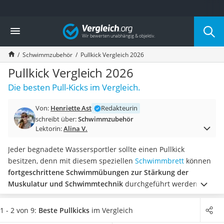
Die beliebtesten Vergleiche nach Kategorie
Vergleich
Freizeit & Sport
Gartentrampolin
Schwimmzubehör
Pullkick Vergleich 2026
Trampolin
Metalldetektor
Pullkick Vergleich 2026
Eufab-Fahrradträger
Die besten Pull-Kicks im Vergleich.
Trampolin 366 cm
Fahrradschloss
Von:
Henriette Ast
Redakteurin
Aluminium-Koffer
schreibt über:
Schwimmzubehör
Futterboot
Lektorin:
Alina V.
Air Bike
E-Bike-Dreirad
Jeder begnadete Wassersportler sollte einen Pullkick
Trekkingschuhe Herren
besitzen, denn mit diesem speziellen
Schwimmbrett
können
Reisetasche mit Rollen
fortgeschrittene Schwimmübungen zur Stärkung der
Klimmzugstation
Muskulatur und Schwimmtechnik
durchgeführt werden. Laut
Koffer
verschiedenen Tests im Internet profitieren vor allem Profis
Nachtsichtgerät
vom Training mit Pullkicks.
Sie schwimmen regelmäßig und
1 - 2 von 9:
Beste Pullkicks
im Vergleich
Faltschloss
sind auf der Suche nach einem Wasser-Trainingsgerät, mit