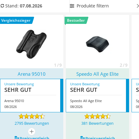
Handgepäck-Koffer
dem Sie Ihre Beinmuskulatur stärken können? Dann wählen
Produkte filtern
Stand:
07.08.2026
Vibrationsplatte
Sie jetzt einen Pullkick mit einer
besonders griffigen
Wanderschuhe Herren
Schaumstoff-Oberfläche
aus unserer Vergleichstabelle.
Vergleichssieger
Bestseller
Sicherheitsweste Reiten
Überzeugt hat uns hier im August 2026 besonders das
Service
Modell
Arena 95010
*
mit seinen Eigenschaften.
1 / 9
2 / 9
Arena 95010
Speedo All Age Elite
Unsere Bewertung
Unsere Bewertung
U
SEHR GUT
SEHR GUT
Arena 95010
Speedo All Age Elite
S
08/2026
08/2026
0
2795 Bewertungen
381 Bewertungen
mehr anzeigen
Preis­vergleich
Preis­vergleich