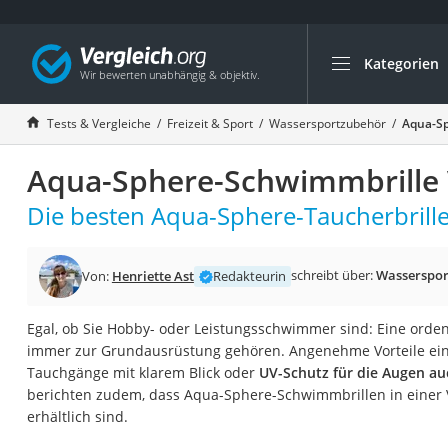
Kategorien
Die beliebtesten V
Freizeit & Sport
Tests & Vergleiche
Freizeit & Sport
Wassersportzubehör
Aqua-Sp
Gartentrampolin
Aqua-Sphere-Schwimmbrille 
Trampolin
Metalldetektor
Die besten Aqua-Sphere-Taucherbrille
Eufab-Fahrradträg
Trampolin 366 cm
schreibt über:
Wasserspor
Von:
Henriette Ast
Redakteurin
Fahrradschloss
Egal, ob Sie Hobby- oder Leistungsschwimmer sind: Eine orde
Aluminium-Koffer
immer zur Grundausrüstung gehören. Angenehme Vorteile eine
Futterboot
Tauchgänge mit klarem Blick oder
UV-Schutz für die Augen a
berichten zudem, dass Aqua-Sphere-Schwimmbrillen in einer 
Air Bike
erhältlich sind.
E-Bike-Dreirad