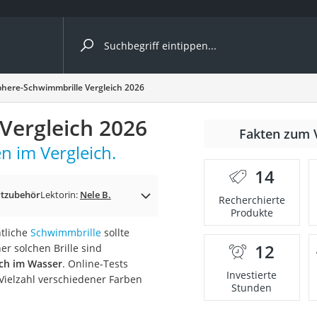
ergleiche nach Kategorie
here-Schwimmbrille Vergleich 2026
Vergleich 2026
Fakten zum 
n im Vergleich.
er
14
tzubehör
Lektorin:
Nele B.
Recherchierte
Produkte
ntliche
Schwimmbrille
sollte
12
r solchen Brille sind
uch im Wasser
. Online-Tests
Investierte
Vielzahl verschiedener Farben
Stunden