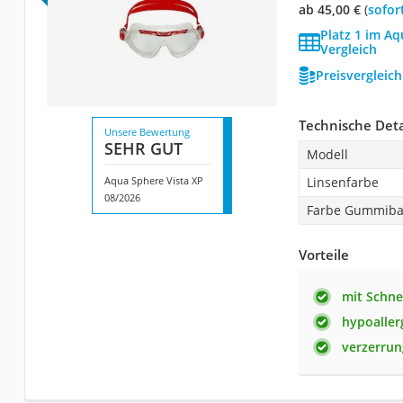
ab 45,00 €
(
Sofor
Platz 1 im A
Vergleich
Preisvergleic
Technische Deta
Unsere Bewertung
SEHR GUT
Modell
Aqua Sphere Vista XP
Linsenfarbe
08/2026
Farbe Gummib
Vorteile
mit Schne
hypoaller
verzerrun