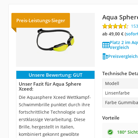
Aqua Spher
Preis-Leistungs-Sieger
15
ab 49,00 €
(
Sofor
Platz 2 im A
Vergleich
Preisvergleic
Technische Deta
Unsere Bewertung:
GUT
Modell
Unser Fazit für Aqua Sphere
Xceed:
Linsenfarbe
Die Aquasphere Xceed Wettkampf-
Farbe Gummib
Schwimmbrille punktet durch ihre
fortschrittliche Technologie und
Vorteile
erstklassige Verarbeitung. Diese
Brille, hergestellt in Italien,
180° Sicht
kombiniert gekonnt gewölbte