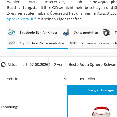
Wählen Sie jetzt aus unserer Vergleichstabelle
eine Aqua-Sphe
Trekkingschuhe H
Beschichtung
, damit Ihre Gläser nicht mehr beschlagen und S
Reisetasche mit Ro
Zwischenspülen haben. Überzeugt hat uns hier im August 20
Sphere Vista XP
*
mit seinen Eigenschaften.
Klimmzugstation
Koffer
Taucherbrillen für Kinder
Schwimmbrillen
T
Nachtsichtgerät
Aqua-Sphere-Schwimmbrillen
Schwimmbrillen mit Se
Faltschloss
Handgepäck-Koffe
Vibrationsplatte
Aktualisiert:
07.08.2026
1 - 2 von 2:
Beste Aqua-Sphere-Schwim
Wanderschuhe He
Preis in EUR
Hersteller
Sicherheitsweste R
Service
Vergleichssieger
Abbildung
*