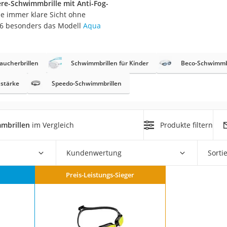
re-Schwimmbrille mit Anti-Fog-
erren
ie immer klare Sicht ohne
llen
26 besonders das Modell
Aqua
aucherbrillen
Schwimmbrillen für Kinder
Beco-Schwimmb
hstärke
Speedo-Schwimmbrillen
r
mbrillen
im Vergleich
Produkte filtern
rren
eiten
Kundenwertung
Sorti
Preis-Leistungs-Sieger