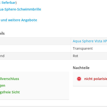
t lieferbar
)
qua-Sphere-Schwimmbrille
h und weitere Angebote
ils
Aqua Sphere Vista XP
Transparent
and
Rot
Nachteile
llverschluss
nicht polarisi
gen
gsfreie Sicht