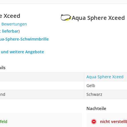
e Xceed
Aqua Sphere Xceed
3 Bewertungen
t lieferbar
)
qua-Sphere-Schwimmbrille
h und weitere Angebote
ils
Aqua Sphere Xceed
Gelb
and
Schwarz
Nachteile
feld
nicht verstel