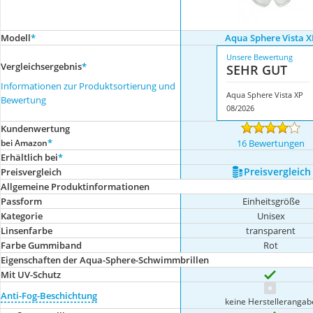
Modell
*
Aqua Sphere Vista X
Unsere Bewertung
Vergleichsergebnis
*
SEHR GUT
Informationen zur Produktsortierung und
Aqua Sphere Vista XP
Bewertung
08/2026
Kundenwertung
*
bei Amazon
16 Bewertungen
Erhältlich bei
*
Preis­vergleich
Preis­vergleich
Allgemeine Produktinformationen
Passform
Einheitsgröße
Kategorie
Unisex
Linsenfarbe
transparent
Farbe Gummiband
Rot
Eigenschaften der Aqua-Sphere-Schwimmbrillen
Mit UV-Schutz
Anti-Fog-Beschichtung
keine Herstellerangab