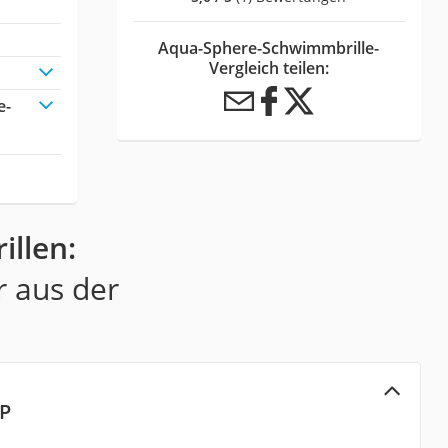
Aqua-Sphere-Schwimmbrille-
Vergleich teilen:
e-
llen:
r aus der
XP