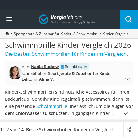
Die beliebtesten Vergleiche nach Kategorie
Vergleich
Kind & Baby
Babyphone mit 2 Kameras
Sportgeräte & Zubehör für Kinder
Schwimmbrille Kinder Vergleich 2026
Walkie-Talkie Kinder
Kindermatratzen
Schwimmbrille Kinder Vergleich 2026
Babywippe
Die besten Schwimmbrillen für Kinder im Vergleich.
Rollschuhe für Kinder
Tischkicker
Von:
Nadja Buckow
Redakteurin
Laufrad
schreibt über:
Sportgeräte & Zubehör für Kinder
Kinderschubkarre
Lektorin:
Alina V.
Babyschlafsack
Kinderuhr
Kinder-Schwimmbrillen sind nützliche Accessoires für Ihren
Babyphone
Badeurlaub. Geht Ihr Kind regelmäßig schwimmen, dann ist
Treppenschutzgitter
eine passende
Schwimmbrille
unerlässlich, um die
Augen vor
Kindersitz ab 4 Jahren
dem Chlorwasser zu schützen
. In gängigen Kinder-
Kinderroller 3 Räder
Schwimmbrillen-Tests im Internet werden Eigenschaften wie
Ferngesteuertes Auto
die
Anti-Fog-Beschichtung und der UV-Schutz
der Brille
1 - 2 von 14:
Beste Schwimmbrillen Kinder
im Vergleich
Kindersitz 15–36 kg
bewertet.
Die Anti-Fog-Beschichtung sorgt dafür, dass die