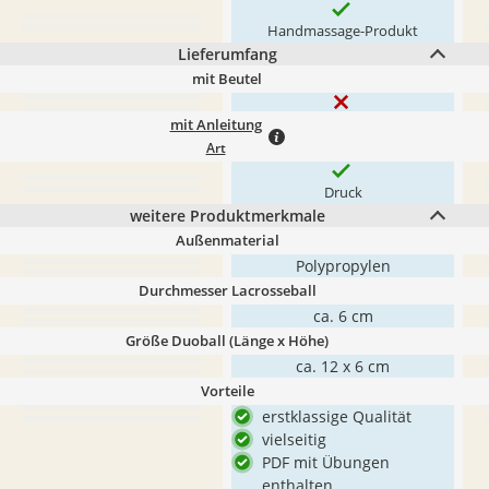
Handmassage-Produkt
Lieferumfang
mit Beutel
mit Anleitung
Art
Druck
weitere Produktmerkmale
Außenmaterial
Polypropylen
Durchmesser Lacrosseball
ca. 6 cm
Größe Duoball (Länge x Höhe)
ca. 12 x 6 cm
Vorteile
erstklassige Qualität
vielseitig
PDF mit Übungen
enthalten