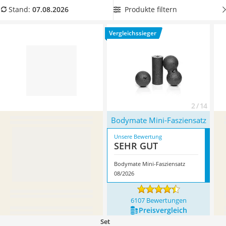
Handgepäck-Koffer
diversen Faszienball-Tests im Internet empfohlen werden.
Produkte filtern
Stand:
07.08.2026
Vibrationsplatte
Überzeugt hat uns hier im August 2026 besonders das
Wanderschuhe Herren
Modell
Bodymate Mini-Fasziensatz
*
mit seinen
Vergleichssieger
Sicherheitsweste Reiten
Eigenschaften.
Service
2 / 14
Bodymate Mini-Fasziensatz
Unsere Bewertung
SEHR GUT
Bodymate Mini-Fasziensatz
08/2026
6107 Bewertungen
Preis­vergleich
Set