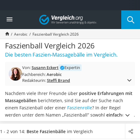
Die beliebtesten Vergleiche nach Kategorie
Vergleich
Freizeit & Sport
Gartentrampolin
Aerobic
Faszienball Vergleich 2026
Trampolin
Metalldetektor
Faszienball Vergleich 2026
Eufab-Fahrradträger
Die besten Faszien-Massagebälle im Vergleich.
Trampolin 366 cm
Fahrradschloss
Von:
Susann Eckert
Expertin
Aluminium-Koffer
Fachbereich:
Aerobic
Futterboot
Redakteurin:
Steffi Brand
Air Bike
E-Bike-Dreirad
Nachdem viele Ihrer Freunde über
positive Erfahrungen mit
Trekkingschuhe Herren
Massagebällen
berichteten, sind Sie auf der Suche nach
Reisetasche mit Rollen
einem Faszienball oder einer
Faszienrolle
?
In der Regel
Klimmzugstation
werden unter dem Namen „Faszienball” sowohl
einfache als
Koffer
auch doppelte Faszienbälle
geführt. Zusammen bilden sie
Nachtsichtgerät
eine gute Grundlage für Ihr
gezieltes Faszien-Training
. Einige
1 - 2 von 14:
Beste Faszienbälle
im Vergleich
Faltschloss
Sets beinhalten mehrere Exemplare, die Fortgeschrittenen in