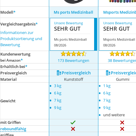
Modell
*
Ms ports Medizinball
Msports Medizinb
Unsere Bewertung
Unsere Bewertung
Vergleichsergebnis
*
SEHR GUT
SEHR GUT
Informationen zur
Produktsortierung und
Ms ports Medizinball
Msports Medizinball
Bewertung
08/2026
08/2026
Kundenwertung
*
bei Amazon
173 Bewertungen
38 Bewertunge
Erhältlich bei
*
Preis­vergleich
Preis­verglei
Preis­vergleich
Material
Kunststoff
Gummi
•
•
3 kg
1 kg
•
•
6 kg
6 kg
•
•
7 kg
7 kg
Gewicht
•
•
9 kg
9 kg
•
und weitere
mit Griffen
reboundfähig
griffige