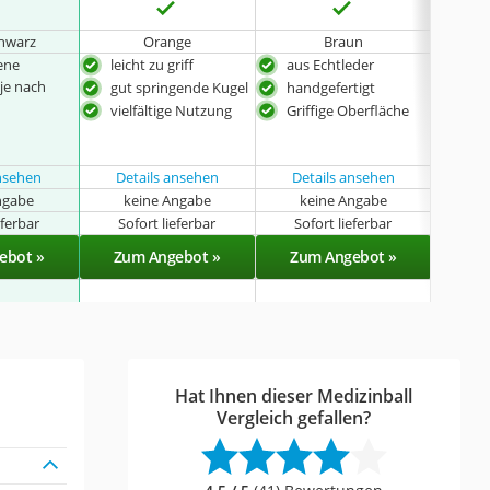
hwarz
Orange
Braun
ene
leicht zu griff
aus Echtleder
Ant
je nach
gut springende Kugel
handgefertigt
bes
Mate
vielfältige Nutzung
Griffige Oberfläche
Ball
weg
ansehen
Details ansehen
Details ansehen
ngabe
keine Angabe
keine Angabe
eferbar
Sofort lieferbar
Sofort lieferbar
Sof
ebot »
Zum Angebot »
Zum Angebot »
Zu
Hat Ihnen dieser Medizinball
Vergleich gefallen?