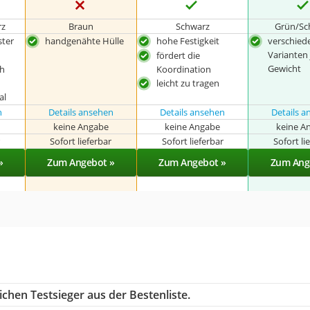
rz
Braun
Schwarz
Grün/Sc
ster
handgenähte Hülle
hohe Festigkeit
verschied
Varianten 
fördert die
Gewicht
ch
Koordination
leicht zu tragen
al
n
Details ansehen
Details ansehen
Details 
keine Angabe
keine Angabe
keine A
r
Sofort lieferbar
Sofort lieferbar
Sofort li
»
Zum Angebot »
Zum Angebot »
Zum Ang
chen Testsieger aus der Bestenliste.