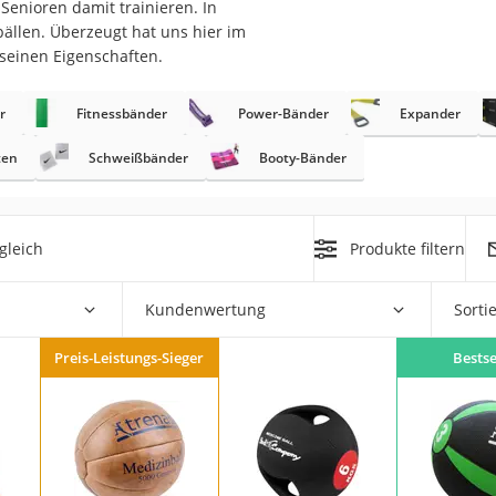
enioren damit trainieren. In
erren
bällen. Überzeugt hat uns hier im
llen
 seinen Eigenschaften.
r
Fitnessbänder
Power-Bänder
Expander
ten
Schweißbänder
Booty-Bänder
r
gleich
Produkte filtern
rren
Kundenwertung
Sorti
eiten
Preis-Leistungs-Sieger
Bestse