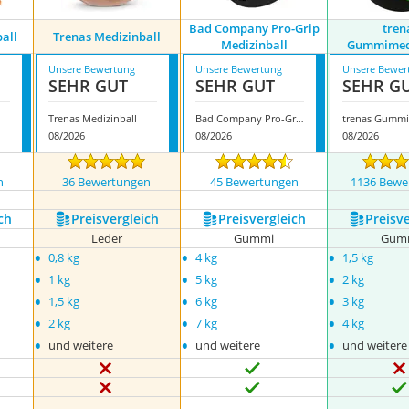
Bad Company Pro-Grip
tren
all
Trenas Medizinball
Medizinball
Gummimedi
Unsere Bewertung
Unsere Bewertung
Unsere Bewer
SEHR GUT
SEHR GUT
SEHR G
Trenas Medizinball
Bad Company Pro-Grip Medizinball
08/2026
08/2026
08/2026
n
36 Bewertungen
45 Bewertungen
1136 Bewe
ch
Preis­vergleich
Preis­vergleich
Preis­v
Leder
Gummi
Gum
•
•
•
0,8 kg
4 kg
1,5 kg
•
•
•
1 kg
5 kg
2 kg
•
•
•
1,5 kg
6 kg
3 kg
•
•
•
2 kg
7 kg
4 kg
•
•
•
und weitere
und weitere
und weitere