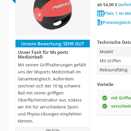
ab 54,00 €
(
Sofor
Platz 1 im Me
Preisvergleic
Technische Deta
Unsere Bewertung:
SEHR GUT
Modell
Unser Fazit für Ms ports
Medizinball:
Mit Griffen
Mit seinen Griffhalterungen gefällt
Reboundfähig
uns der Msports Medizinball im
Gesamtvergleich. Außerdem
Vorteile
zeichnet sich der 10 kg schwere
Ball mit seiner griffigen
mit Griffe
Oberflächenstruktur aus, sodass
verschied
wir ihn für verschiedene Sport-
und Physio-Übungen empfehlen
können.
08/2026