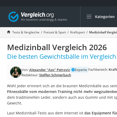
Kategorien
Die beliebtesten V
Freizeit & Sport
Tests & Vergleiche
Freizeit & Sport
Kraftsport
Medizinball Vergle
Gartentrampolin
Medizinball Vergleich 2026
Trampolin
Metalldetektor
Die besten Gewichtsbälle im Vergleich
Eufab-Fahrradträg
Fachbereich:
Kraf
Von:
Alexander "Azo" Petrovic
Experte
Trampolin 366 cm
Redakteur:
Steffen Schmerbach
Fahrradschloss
Wohl jeder erinnert sich an die braunen Medizinbälle aus sein
Aluminium-Koffer
Fitnessbälle vom modernen Training nicht mehr wegzudenke
Futterboot
dem traditionellen Leder, sondern auch aus Gummi und mit sp
Gewicht.
Air Bike
E-Bike-Dreirad
Laut Medizinball-Tests aus dem Internet ist
das Equipment für