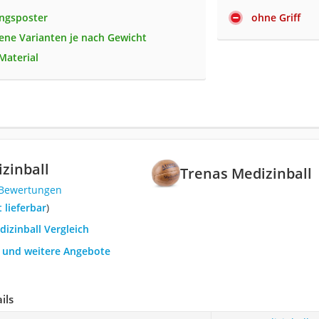
ingsposter
ohne Griff
ene Varianten je nach Gewicht
Material
zinball
Trenas Medizinball
 Bewertungen
t lieferbar
)
dizinball Vergleich
h und weitere Angebote
ils