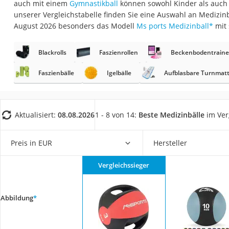
auch mit einem
Gymnastikball
können sowohl Kinder als auch S
Trekkingschuhe H
unserer Vergleichstabelle finden Sie eine Auswahl an Medizin
Reisetasche mit Ro
August 2026 besonders das Modell
Ms ports Medizinball
*
mit
Klimmzugstation
Blackrolls
Faszienrollen
Beckenbodentraine
Koffer
Nachtsichtgerät
Faszienbälle
Igelbälle
Aufblasbare Turnmat
Faltschloss
Handgepäck-Koffe
Aktualisiert:
08.08.2026
1 - 8 von 14:
Beste Medizinbälle
im Ver
Vibrationsplatte
Wanderschuhe He
Preis in EUR
Hersteller
Sicherheitsweste R
Vergleichssieger
Service
Abbildung
*