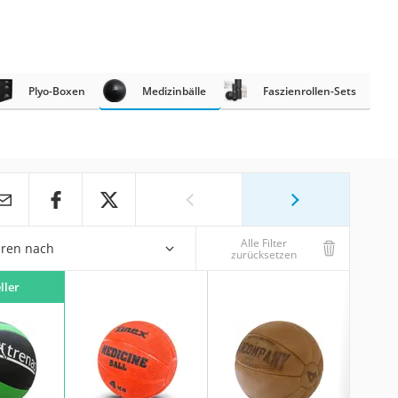
Plyo-Boxen
Medizinbälle
Faszienrollen-Sets
Alle Filter
eren nach
zurücksetzen
ller