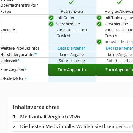
Oberflächenstruktur
Farbe
Rot/Schwarz
Hellgrau/Schwa
mit Griffen
mit Trainingspo
verschiedene
verschiedene
Vorteile
Varianten je nach
Varianten je na
Gewicht
Gewicht
robustes Materi
Weitere Produktinfos
Details ansehen
Details ansehe
Herstellergarantie
*
keine Angabe
keine Angabe
Lieferzeit
*
Sofort lieferbar
Sofort lieferba
Zum Angebot »
Zum Angebot 
Zum Angebot
*
Erhältlich bei
*
Inhaltsverzeichnis
Medizinball Vergleich 2026
Die besten Medizinbälle:
Wählen Sie Ihren persönli