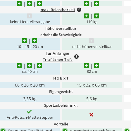
max. Belastbarkeit
keine Herstellerangabe
110 kg
höhenverstellbar
erhöht die Schwierigkeit
10 | 15 | 20 cm
nicht höhenverstellbar
für Anfänger
Trittflächen-Tiefe
ca. 40 cm
32 cm
H x B x T
‎68 x 28 x 20 cm
15 x 32 x 66 cm
Eigengewicht
3,35 kg
5,6 kg
Sportzubehör inkl.
Anti-Rutsch-Matte Stepper
Vorteile
Premium-Qualität und -
gummierte rutschfeste