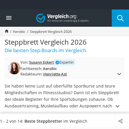
Die beliebtesten Vergleiche nach Kategorie
Vergleich
Freizeit & Sport
Gartentrampolin
Aerobic
Steppbrett Vergleich 2026
Trampolin
Metalldetektor
Steppbrett Vergleich 2026
Eufab-Fahrradträger
Die besten Step-Boards im Vergleich.
Trampolin 366 cm
Fahrradschloss
Von:
Susann Eckert
Expertin
Aluminium-Koffer
Fachbereich:
Aerobic
Futterboot
Redakteurin:
Henriette Ast
Air Bike
E-Bike-Dreirad
Sie haben keine Lust auf überfüllte Sportkurse und teure
Trekkingschuhe Herren
Mitgliedschaften in Fitnessstudios? Dann ist ein Steppbrett
Reisetasche mit Rollen
der ideale Begleiter für Ihre Sportübungen zuhause. Ob
Klimmzugstation
Ausdauertraining, Muskelaufbau oder Auspowern nach der
Koffer
Arbeit: In unserem Steppbrett-Vergleich finden Sie
das beste
Nachtsichtgerät
Step-Board für den heimischen Fitness-Test
.
Wählen Sie eine
1 - 2 von 14:
Beste Steppbretter
im Vergleich
Faltschloss
Stepbench mit möglichst großer Auftrittsfläche, wenn Sie zum