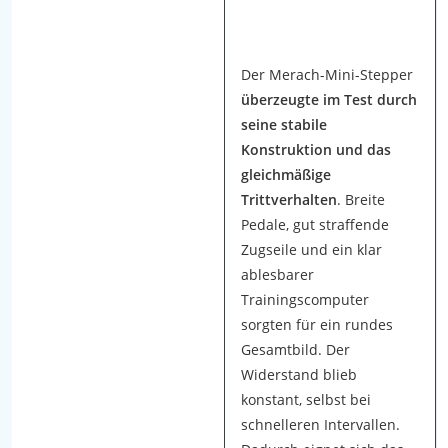
i
-
S
Der Merach-Mini-Stepper
t
überzeugte im Test durch
e
seine stabile
p
Konstruktion und das
p
gleichmäßige
e
Trittverhalten
. Breite
r
Pedale, gut straffende
-
Zugseile und ein klar
T
ablesbarer
e
Trainingscomputer
s
sorgten für ein rundes
t
Gesamtbild. Der
s
Widerstand blieb
t
konstant, selbst bei
a
schnelleren Intervallen.
n