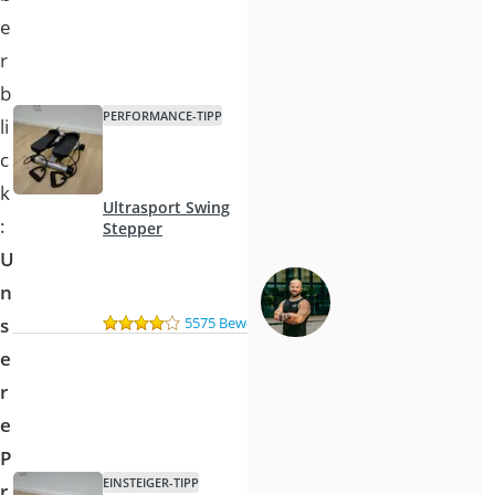
e
r
b
PERFORMANCE-TIPP
li
c
k
Ultrasport Swing
:
Stepper
U
n
5575 Bewertungen
s
e
r
e
P
EINSTEIGER-TIPP
r