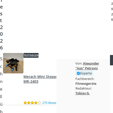
Handgepäck-Koffer
2
e
Vibrationsplatte
0
s
Wanderschuhe Herren
2
t
Sicherheitsweste Reiten
6
Service
2
0
2
6
TESTSIEGER
S
Von:
Alexander
c
"Azo" Petrovic
h
Experte
Merach Mini Stepper
Fachbereich:
n
MR-2403
Fitnessgeräte
e
Redakteur:
Tobias G.
ll
270 Bewertungen
ü
b