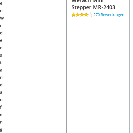
Merach Mini
e
Stepper MR-2403
n
270 Bewertungen
W
i
d
e
r
s
t
a
n
d
a
u
f
e
n
g