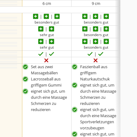
6 cm
9 cm
besonders gut
besonders gut
sehr gut
besonders gut
sehr gut
besonders gut
Set aus zwei
Faszienball aus
Set 
Massagebällen
griffigem
Mas
Lacrosseball aus
Naturkautschuk
unt
griffigem Gummi
eignet sich gut, um
Grö
eignet sich gut, um
durch eine Massage
Fasz
durch eine Massage
Schmerzen zu
nat
Schmerzen zu
reduzieren
mit 
reduzieren
eignet sich gut, um
durch eine Massage
Sportverletzungen
vorzubeugen
eignet sich gut, um