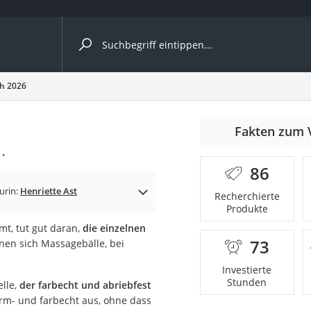
ergleiche nach Kategorie
ch 2026
Fakten zum 
.
er
86
urin:
Henriette Ast
Recherchierte
Produkte
t, tut gut daran,
die einzelnen
73
gnen sich Massagebälle, bei
Investierte
Stunden
elle,
der farbecht und abriebfest
rm- und farbecht aus, ohne dass