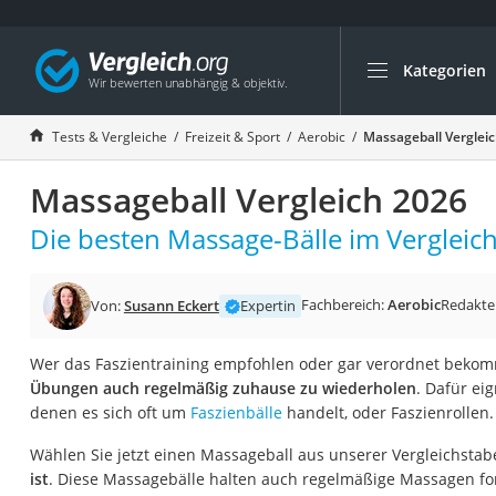
Kategorien
Die beliebtesten V
Freizeit & Sport
Tests & Vergleiche
Freizeit & Sport
Aerobic
Massageball Verglei
Gartentrampolin
Massageball Vergleich 2026
Trampolin
Metalldetektor
Die besten Massage-Bälle im Vergleich
Eufab-Fahrradträg
Trampolin 366 cm
Fachbereich:
Aerobic
Redakte
Von:
Susann Eckert
Expertin
Fahrradschloss
Wer das Faszientraining empfohlen oder gar verordnet bekomm
Aluminium-Koffer
Übungen auch regelmäßig zuhause zu wiederholen
. Dafür ei
Futterboot
denen es sich oft um
Faszienbälle
handelt, oder Faszienrollen.
Air Bike
Wählen Sie jetzt einen Massageball aus unserer Vergleichstab
E-Bike-Dreirad
ist
. Diese Massagebälle halten auch regelmäßige Massagen fo