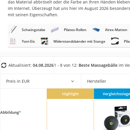
das Material abbröselt oder die Farbe an Ihren Händen kleben b
Trekkingschuhe H
im Internet. Überzeugt hat uns hier im August 2026 besonder
Reisetasche mit Ro
mit seinen Eigenschaften.
Klimmzugstation
Schwingstäbe
Pilates-Rollen
Airex-Matten
Koffer
Nachtsichtgerät
Yoni-Eis
Widerstandsbänder mit Stange
Pil
Faltschloss
Handgepäck-Koffe
Aktualisiert:
04.08.2026
1 - 8 von 12:
Beste Massagebälle
im Ve
Vibrationsplatte
Wanderschuhe He
Preis in EUR
Hersteller
Sicherheitsweste R
Highlight
Vergleichssiege
Service
Abbildung
*