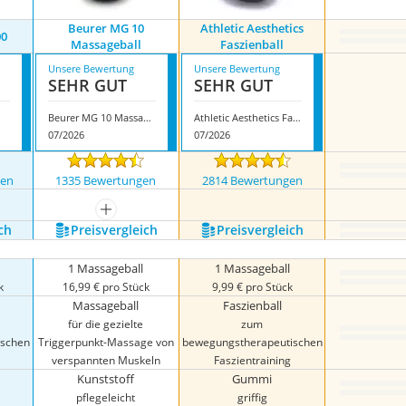
Beurer MG 10
Athletic Aesthetics
00
Massageball
Faszienball
Unsere Bewertung
Unsere Bewertung
SEHR GUT
SEHR GUT
Beurer MG 10 Massageball
Athletic Aesthetics Faszienball
07/2026
07/2026
gen
1335 Bewertungen
2814 Bewertungen
nzeigen
mehr anzeigen
ch
Preis­vergleich
Preis­vergleich
1 Massageball
1 Massageball
k
16,99 € pro Stück
9,99 € pro Stück
Massageball
Faszienball
für die gezielte
zum
ischen
Triggerpunkt-Massage von
bewegungstherapeutischen
verspannten Muskeln
Faszientraining
Kunststoff
Gummi
pflegeleicht
griffig