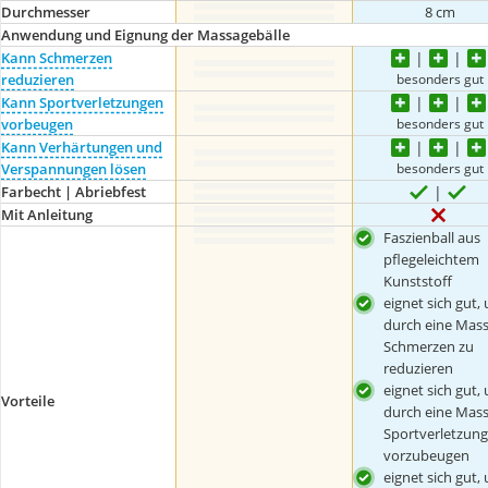
Durchmesser
8 cm
Anwendung und Eignung der Massagebälle
Kann Schmerzen
besonders gut
reduzieren
Kann Sportverletzungen
besonders gut
vorbeugen
Kann Verhärtungen und
besonders gut
Verspannungen lösen
Farbecht | Abriebfest
Mit Anleitung
Faszienball aus
pflegeleichtem
Kunststoff
eignet sich gut,
durch eine Mas
Schmerzen zu
reduzieren
eignet sich gut,
Vorteile
durch eine Mas
Sportverletzun
vorzubeugen
eignet sich gut,