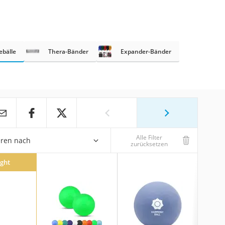
bälle
Thera-Bänder
Expander-Bänder
Alle Filter
eren nach
zurücksetzen
ight