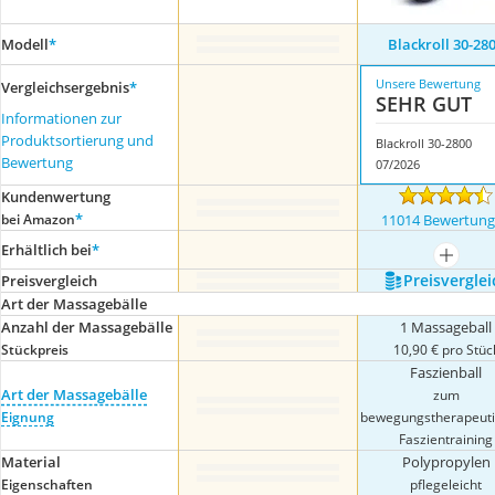
Modell
*
Blackroll 30-28
Unsere Bewertung
Vergleichsergebnis
*
SEHR GUT
Informationen zur
Produktsortierung und
Blackroll 30-2800
Bewertung
07/2026
Kundenwertung
*
bei Amazon
11014 Bewertun
Erhältlich bei
*
mehr a
Preis­verglei
Preis­vergleich
Art der Massagebälle
Anzahl der Massagebälle
1 Massageball
Stückpreis
10,90 € pro Stüc
Faszienball
Art der Massagebälle
zum
Eignung
bewegungstherapeut
Faszientraining
Material
Polypropylen
Eigenschaften
pflegeleicht