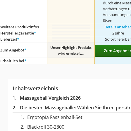
durch eine Mas
Verhärtungen u
Verspannungen
lösen
Weitere Produktinfos
Details ansehe
Herstellergarantie
*
2 Jahre
Lieferzeit
*
Sofort lieferba
Unser Highlight-Produkt
Zum Angebot
*
Zum Angebot 
wird ermittelt...
Erhältlich bei
*
Inhaltsverzeichnis
Massageball Vergleich 2026
Die besten Massagebälle:
Wählen Sie Ihren persönl
Ergotopia Faszienball-Set
Blackroll 30-2800