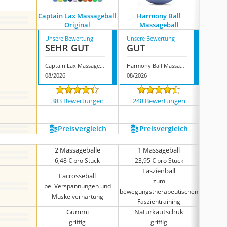
Captain Lax Massageball
Harmony Ball
Backlax
Original
Massageball
Unsere Bewertung
Unsere Bewertung
Unsere
SEHR GUT
GUT
GUT
Captain Lax Massageball Original
Harmony Ball Massageball
08/2026
08/2026
08/202
383 Bewertungen
248 Bewertungen
475
Preis­vergleich
Preis­vergleich
P
2 Massagebälle
1 Massageball
2 
6,48 € pro Stück
23,95 € pro Stück
4,9
Faszienball
Lacrosseball
zum
bei Verspannungen und
bewegungstherapeutischen
bewegun
Muskelverhärtung
Faszientraining
Fa
Gummi
Naturkautschuk
griffig
griffig