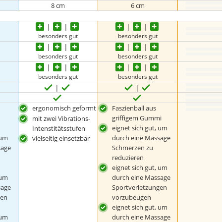
8 cm
6 cm
besonders gut
besonders gut
besonders gut
besonders gut
besonders gut
besonders gut
ergonomisch geformt
Faszienball aus
griffigem Gummi
mit zwei Vibrations-
eignet sich gut, um
Intenstitätsstufen
 um
durch eine Massage
vielseitig einsetzbar
sage
Schmerzen zu
reduzieren
eignet sich gut, um
 um
durch eine Massage
sage
Sportverletzungen
gen
vorzubeugen
eignet sich gut, um
 um
durch eine Massage