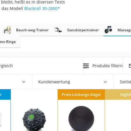
leibt, heißt es in diversen Tests
erren
s das Modell
Blackroll 30-2800
*
llen
Bauch-weg-Trainer
Ganzkörpertrainer
Massage
ates-Ringe
r
rgleich
Produkte filtern
rren
Kundenwertung
Sorti
eiten
r
Preis-Leistungs-Sieger
Highl