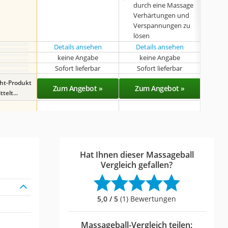
durch eine Massage
Verhärtungen und
Verspannungen zu
lösen
Details ansehen
Details ansehen
Det
keine Angabe
keine Angabe
k
Sofort lieferbar
Sofort lieferbar
Sof
ght-Produkt
Zum Angebot »
Zum Angebot »
Zu
telt...
Hat Ihnen dieser Massageball
Vergleich gefallen?
5,0 / 5
(1) Bewertungen
Massageball-Vergleich teilen: