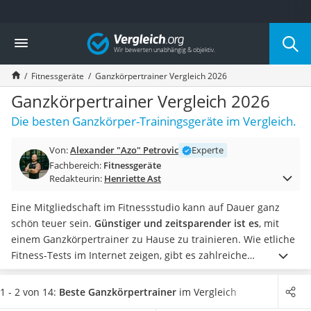
Die beliebtesten Vergleiche nach Kategorie
Vergleich
Freizeit & Sport
Gartentrampolin
Fitnessgeräte
Ganzkörpertrainer Vergleich 2026
Trampolin
Metalldetektor
Ganzkörpertrainer Vergleich 2026
Eufab-Fahrradträger
Die besten Ganzkörper-Trainingsgeräte im Vergleich.
Trampolin 366 cm
Fahrradschloss
Von:
Alexander "Azo" Petrovic
Experte
Aluminium-Koffer
Fachbereich:
Fitnessgeräte
Futterboot
Redakteurin:
Henriette Ast
Air Bike
E-Bike-Dreirad
Eine Mitgliedschaft im Fitnessstudio kann auf Dauer ganz
Trekkingschuhe Herren
schön teuer sein.
Günstiger und zeitsparender ist es
, mit
Reisetasche mit Rollen
einem Ganzkörpertrainer zu Hause zu trainieren. Wie etliche
Klimmzugstation
Fitness-Tests im Internet zeigen, gibt es zahlreiche
Koffer
unterschiedliche Geräte, mit denen Sie
nahezu alle Muskeln
Nachtsichtgerät
Ihres Körpers
beanspruchen können – darunter
1 - 2 von 14:
Beste Ganzkörpertrainer
im Vergleich
Faltschloss
Kraftstationen
und Scherensysteme.
Damit Ihnen beim