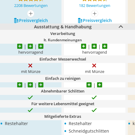
2208 Bewertungen
182 Bewertungen
mehr anzeigen
mehr anzeigen
Preis­vergleich
Preis­vergleich
Ausstattung & Handhabung
Verarbeitung
lt. Kundenmeinungen
hervorragend
hervorragend
Einfacher Messerwechsel
mit Münze
mit Münze
Einfach zu reinigen
Abnehmbarer Schlitten
Für weitere Lebensmittel geeignet
Mitgelieferte Extras
•
•
•
Restehalter
Restehalter
k
•
Schneidgutschlitten