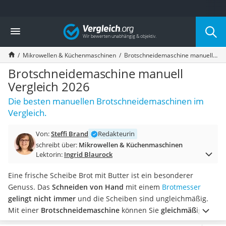
Die beliebtesten Vergleiche nach Kategorie
Vergleich
Haushalt
Wassersprudler
Mikrowellen & Küchenmaschinen
Brotschneidemaschine manuell Vergleich 2026
Zentralstaubsauger
Brotbackautomat
Brotschneidemaschine manuell
Wischroboter
Vergleich 2026
Wäschespinne
Die besten manuellen Brotschneidemaschinen im
Industriestaubsauger
Vergleich.
Spülmaschinentabs
Akku-Staubsauger
Von:
Steffi Brand
Redakteurin
Eierkocher
schreibt über:
Mikrowellen & Küchenmaschinen
AEG-Waschmaschine
Lektorin:
Ingrid Blaurock
Saug-Wisch-Roboter
Handstaubsauger
Eine frische Scheibe Brot mit Butter ist ein besonderer
Milchaufschäumer
Genuss. Das
Schneiden von Hand
mit einem
Brotmesser
Kondenstrockner
gelingt nicht immer
und die Scheiben sind ungleichmäßig.
Reiskocher
Mit einer
Brotschneidemaschine
können Sie
gleichmäßige
Heißwasserspender
Brotscheiben
abschneiden, die stets die gewünschte Dicke