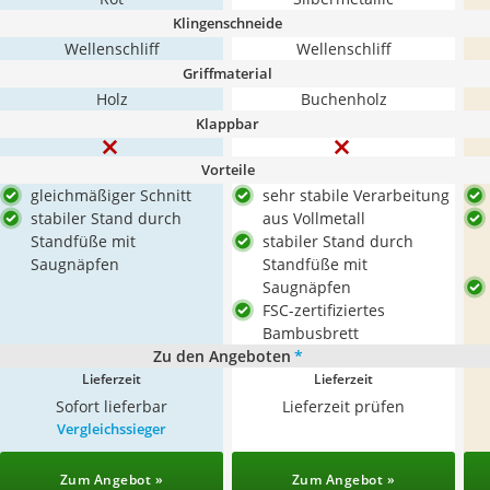
Klingenschneide
Wellenschliff
Wellenschliff
Griffmaterial
Holz
Buchenholz
Klappbar
Vorteile
gleichmäßiger Schnitt
sehr stabile Verarbeitung
stabiler Stand durch
aus Vollmetall
Standfüße mit
stabiler Stand durch
Saugnäpfen
Standfüße mit
Saugnäpfen
FSC-zertifiziertes
Bambusbrett
Zu den Angeboten
*
Lieferzeit
Lieferzeit
Sofort lieferbar
Lieferzeit prüfen
Vergleichssieger
Zum Angebot »
Zum Angebot »