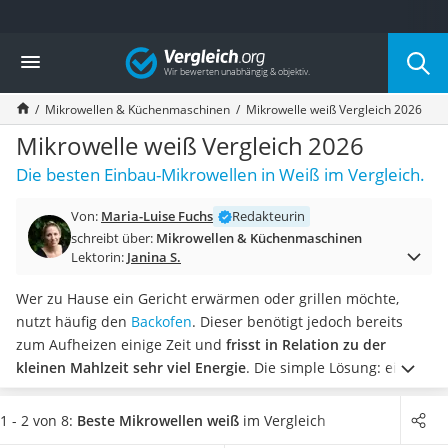
Die beliebtesten Vergleiche nach Kategorie
Vergleich
Haushalt
Wassersprudler
Mikrowellen & Küchenmaschinen
Mikrowelle weiß Vergleich 2026
Zentralstaubsauger
Brotbackautomat
Mikrowelle weiß Vergleich 2026
Wischroboter
Die besten Einbau-Mikrowellen in Weiß im Vergleich.
Wäschespinne
Industriestaubsauger
Von:
Maria-Luise Fuchs
Redakteurin
Spülmaschinentabs
schreibt über:
Mikrowellen & Küchenmaschinen
Akku-Staubsauger
Lektorin:
Janina S.
Eierkocher
AEG-Waschmaschine
Wer zu Hause ein Gericht erwärmen oder grillen möchte,
Saug-Wisch-Roboter
nutzt häufig den
Backofen
. Dieser benötigt jedoch bereits
Handstaubsauger
zum Aufheizen einige Zeit und
frisst in Relation zu der
Milchaufschäumer
kleinen Mahlzeit sehr viel Energie
. Die simple Lösung: eine
Kondenstrockner
Mikrowelle. Wie gängige Online-Tests belegen, macht vor
Reiskocher
allem in modernen Küchen eine Mikrowelle in Weiß einiges
1 - 2 von 8:
Beste Mikrowellen weiß
im Vergleich
Heißwasserspender
her.
In unserer Vergleichstabelle finden Sie unter anderem