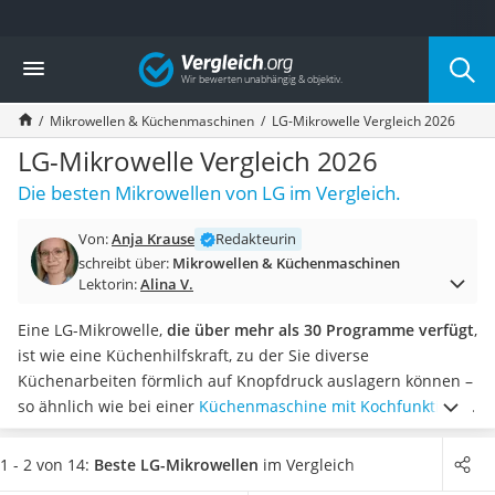
Die beliebtesten Vergleiche nach Kategorie
Vergleich
Haushalt
Wassersprudler
Mikrowellen & Küchenmaschinen
LG-Mikrowelle Vergleich 2026
Zentralstaubsauger
Brotbackautomat
LG-Mikrowelle Vergleich 2026
Wischroboter
Die besten Mikrowellen von LG im Vergleich.
Wäschespinne
Industriestaubsauger
Von:
Anja Krause
Redakteurin
Spülmaschinentabs
schreibt über:
Mikrowellen & Küchenmaschinen
Akku-Staubsauger
Lektorin:
Alina V.
Eierkocher
AEG-Waschmaschine
Eine LG-Mikrowelle,
die über mehr als 30 Programme verfügt
,
Saug-Wisch-Roboter
ist wie eine Küchenhilfskraft, zu der Sie diverse
Handstaubsauger
Küchenarbeiten förmlich auf Knopfdruck auslagern können –
Milchaufschäumer
so ähnlich wie bei einer
Küchenmaschine mit Kochfunktion
.
Kondenstrockner
Wählen Sie jetzt eine LG-Mikrowelle aus unserer
Reiskocher
Vergleichstabelle,
die über die moderne Inverter-
1 - 2 von 14:
Beste LG-Mikrowellen
im Vergleich
Heißwasserspender
Technologie verfügt
. Damit können Sie die Leistung Ihrer LG-