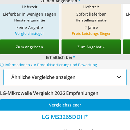
Zu den Angeboten
*
Lieferzeit
Lieferzeit
Lieferbar in wenigen Tagen
Sofort lieferbar
L
Herstellergarantie
Herstellergarantie
keine Angabe
2 Jahre
Vergleichssieger
Preis-Leistungs-Sieger
Zum Angebot »
Zum Angebot »
Erhältlich bei
*
ⓘ Informationen zur Produktsortierung und Bewertung
Ähnliche Vergleiche anzeigen
LG-Mikrowelle Vergleich 2026 Empfehlungen
Vergleichssieger
LG MS3265DDH