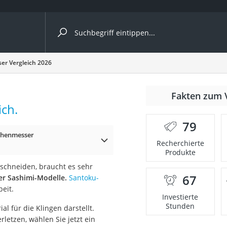
ergleiche nach Kategorie
er Vergleich 2026
r
Fakten zum 
ich.
79
üchenmesser
Recherchierte
Produkte
ger
schneiden, braucht es sehr
s
67
er Sashimi-Modelle.
Santoku-
eit.
Investierte
Stunden
al für die Klingen darstellt.
ne
rletzen, wählen Sie jetzt ein