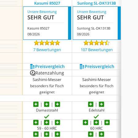
Kasumi 85027
Sunlong SL-DK1313B
Wakoli
Unsere Bewertung
Unsere Bewertung
Unsere
SEHR GUT
SEHR GUT
GUT
Kasumi 85027
Sunlong SL-DK1313B
08/2026
08/2026
08/202
7 Bewertungen
107 Bewertungen
558
Preis­vergleich
Preis­vergleich
P
Ratenzahlung
Sashimi-Messer
Sashimi-Messer
K
besonders für Fisch
besonders für Fisch
für F
geeignet
geeignet
Gem
Damaststahl
Edelstahl
D
59 - 60 HRC
60 HRC