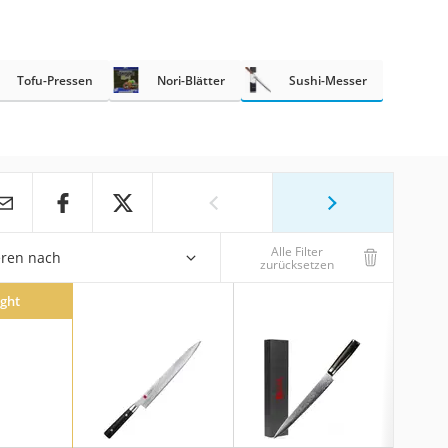
Tofu-Pressen
Nori-Blätter
Sushi-Messer
Alle Filter
eren nach
zurücksetzen
ight