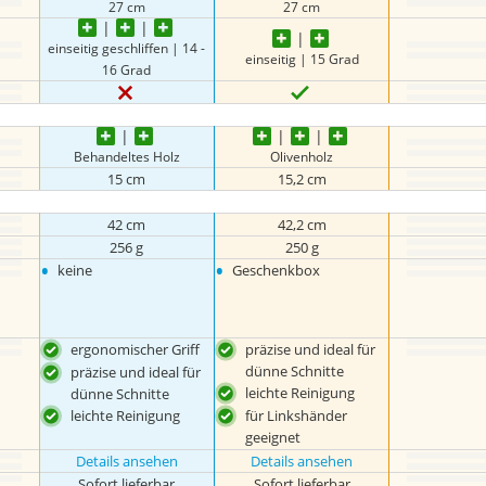
27 cm
27 cm
einseitig geschliffen | 14 -
einseitig | 15 Grad
16 Grad
Behandeltes Holz
Olivenholz
15 cm
15,2 cm
42 cm
42,2 cm
256 g
250 g
•
•
keine
Geschenkbox
ergonomischer Griff
präzise und ideal für
dünne Schnitte
präzise und ideal für
leichte Reinigung
dünne Schnitte
leichte Reinigung
für Linkshänder
geeignet
Details ansehen
Details ansehen
Sofort lieferbar
Sofort lieferbar