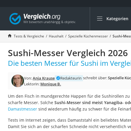
Kategorien
Die beliebtesten V
Haushalt
Tests & Vergleiche
Haushalt
Spezielle Küchenmesser
Sushi-Mess
Wassersprudler
Sushi-Messer Vergleich 2026
Zentralstaubsauge
Brotbackautomat
Die besten Messer für Sushi im Vergle
Wischroboter
schreibt über:
Spezielle K
Von:
Anja Krause
Redakteurin
Wäschespinne
Lektorin:
Monique B.
Industriestaubsau
Um den Fisch in mundgerechte Happen für die Sushirollen zu 
Spülmaschinentab
scharfe Messer. Solche
Sushi-Messer sind meist Yanagiba- od
Akku-Staubsauger
Damastmesser
sind wiederum häufig zu schwer für die Feinarb
Eierkocher
Tests im Internet zeigen, dass Damaststahl ein beliebtes Materi
AEG-Waschmaschi
Damit Sie sich an der scharfen Schneide nicht versehentlich ve