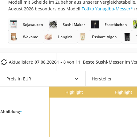
Modell mit Scheide im Zubehör aus unserer Vergleichstabelle.
Saug-Wisch-Robot
August 2026 besonders das Modell
Totiko Yanagiba-Messer
*
m
Handstaubsauger
Milchaufschäumer
Sojasaucen
Sushi-Maker
Essstäbchen
Kondenstrockner
Wakame
Hangiris
Essbare Algen
Reiskocher
Heißwasserspend
Aktualisiert:
07.08.2026
1 - 8 von 11:
Beste Sushi-Messer
im Ver
Tierhaarstaubsau
Ecovacs-Saugrobo
Preis in EUR
Hersteller
Nespresso-Maschi
Messerschärfer
Highlight
Highlight
Service
Abbildung
*