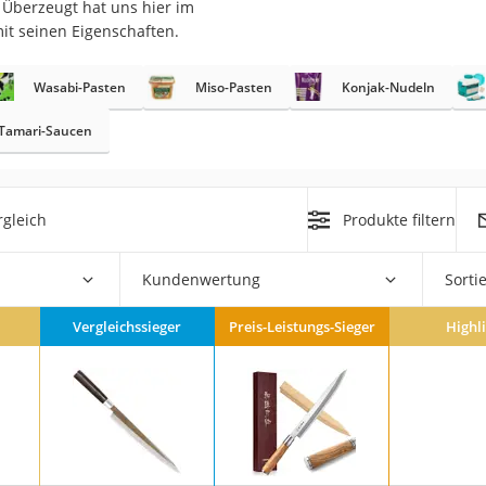
 Überzeugt hat uns hier im
er
it seinen Eigenschaften.
Wasabi-Pasten
Miso-Pasten
Konjak-Nudeln
Tamari-Saucen
er
gleich
Produkte filtern
ger
ter
Kundenwertung
Sorti
ne
Vergleichssieger
Preis-Leistungs-Sieger
Highl