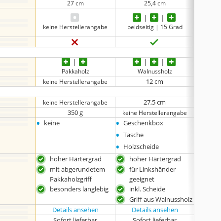
27 cm
25,4 cm
keine Herstellerangabe
beidseitig | 15 Grad
eins
Pakkaholz
Walnussholz
12 cm
keine Herstellerangabe
27,5 cm
keine Herstellerangabe
350 g
keine Herstellerangabe
•
•
•
keine
Geschenkbox
Gesch
•
Tasche
•
Holzscheide
hoher Härtergrad
hoher Härtergrad
hoh
mit abgerundetem
für Linkshänder
aus
Pakkaholzgriff
geeignet
besonders langlebig
inkl. Scheide
Griff aus Walnussholz
Details ansehen
Details ansehen
Det
Sofort lieferbar
Sofort lieferbar
Sof