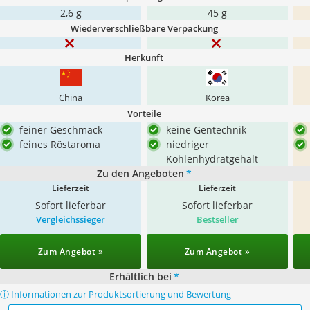
‎2,6 g
45 g
Wiederverschließbare Verpackung
Herkunft
China
Korea
Vorteile
feiner Geschmack
keine Gentechnik
feines Röstaroma
niedriger
Kohlenhydratgehalt
Zu den Angeboten
*
Lieferzeit
Lieferzeit
Sofort lieferbar
Sofort lieferbar
Vergleichssieger
Bestseller
Zum Angebot »
Zum Angebot »
Erhältlich bei
*
ⓘ Informationen zur Produktsortierung und Bewertung