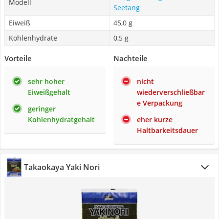
Modell
Seetang
Eiweiß
45,0 g
Kohlenhydrate
0,5 g
Vorteile
Nachteile
sehr hoher
nicht
Eiweißgehalt
wiederverschließbar
e Verpackung
geringer
Kohlenhydratgehalt
eher kurze
Haltbarkeitsdauer
Takaokaya Yaki Nori