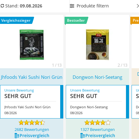
MCT-Öl
wiederverschließbaren Verpackung
aus unserer
Produkte filtern
Stand:
09.08.2026
Trüffelöl
Vergleichstabelle, um diese direkt in der Verpackung gut
Erythrit
aufbewahren zu können. Überzeugt hat uns hier im August
Vergleichssieger
Bestseller
Pre
Müsli ohne Zuckerzusatz
2026 besonders das Modell
Jhfoods Yaki Sushi Nori Grün
*
mit
Service
seinen Eigenschaften.
1 / 13
2 / 13
Jhfoods Yaki Sushi Nori Grün
Dongwon Nori-Seetang
Unsere Bewertung
Unsere Bewertung
U
SEHR GUT
SEHR GUT
Jhfoods Yaki Sushi Nori Grün
Dongwon Nori-Seetang
08/2026
08/2026
0
2682 Bewertungen
1327 Bewertungen
Preis­vergleich
Preis­vergleich