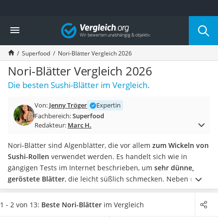
Die beliebtesten Vergleiche nach Kategorie
Vergleich
Lebensmittel
Schwarzkümmelöl
Superfood
Nori-Blätter Vergleich 2026
Knäckebrot
Schwarzkümmelöl-Kapseln
Nori-Blätter Vergleich 2026
Manukahonig
Die besten Sushi-Blätter im Vergleich.
Eiklar
Astronautenkost
Von:
Jenny Tröger
Expertin
Balsamico-Essig
Fachbereich:
Superfood
Schwarzkümmelöl bio
Redakteur:
Marc H.
Sardinen
Honig
Nori-Blätter sind Algenblätter, die vor allem
zum Wickeln von
Gemüsebrühe
Sushi-Rollen
verwendet werden. Es handelt sich wie in
Eiskaffee-Pulver
gängigen Tests im Internet beschrieben, um
sehr dünne,
Irischer Whiskey
geröstete Blätter
, die leicht süßlich schmecken. Neben der
Grapefruitkernextrakt
Verwendung für Sushi kommen sie häufig auch
zum Würzen
Matcha-Set
von Nudeln, Reis und Salaten oder als Suppeneinlage zum
1 - 2 von 13:
Beste Nori-Blätter
im Vergleich
Sojasauce
Einsatz.
Wählen Sie jetzt
Nori-Blätter in einer