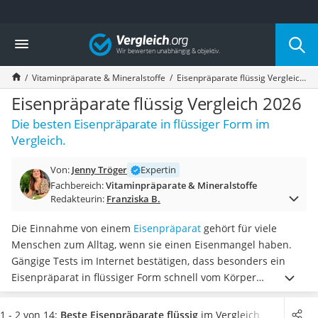
Die beliebtesten Vergleiche nach Kategorie
Vergleich
Drogerie
Inhalator
Vitaminpräparate & Mineralstoffe
Eisenpräparate flüssig Vergleich 2026
Haarschneider
Rollator
Eisenpräparate flüssig Vergleich 2026
Braun Rasierer
Die besten Eisenpräparate in flüssiger Form im
Katzenklappe (Chip)
Vergleich.
Rasierer
Masturbator
Von:
Jenny Tröger
Expertin
Massagepistole
Fachbereich:
Vitaminpräparate & Mineralstoffe
Epilierer
Redakteurin:
Franziska B.
Reisehaartrockner
Eiweißpulver
Die Einnahme von einem
Eisenpräparat
gehört für viele
Magnesiumpräparat
Menschen zum Alltag, wenn sie einen Eisenmangel haben.
Katzenklappe
Gängige Tests im Internet bestätigen, dass besonders ein
Nackenmassagegerät
Eisenpräparat in flüssiger Form schnell vom Körper
Zeckenschutz Katze
aufgenommen wird. Viele Präparate sind zudem
vegan und
leichter Haartrockner
glutenfrei
, sodass Sie die Mittel bedenkenlos einnehmen
1 - 2 von 14:
Beste Eisenpräparate flüssig
im Vergleich