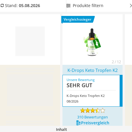
leichter Haartrockner
Tropfen mit viel Inhalt
, um diese über einen langen Zeitraum
Produkte filtern
Stand:
05.08.2026
Philips-Sonicare-Zahnbürste
anwenden zu können. Überzeugt hat uns hier im August
Schildkrötenhaus
2026 besonders das Modell
K-Drops Keto Tropfen K2
*
mit
Vergleichssieger
Mineralfutter Pferd
seinen Eigenschaften.
Service
2 / 12
K-Drops Keto Tropfen K2
Unsere Bewertung
SEHR GUT
K-Drops Keto Tropfen K2
08/2026
310 Bewertungen
Preis­vergleich
Inhalt