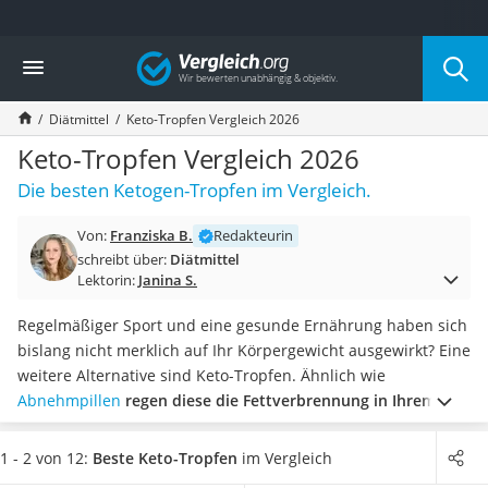
Die beliebtesten Vergleiche nach Kategorie
Vergleich
Drogerie
Inhalator
Diätmittel
Keto-Tropfen Vergleich 2026
Haarschneider
Rollator
Keto-Tropfen Vergleich 2026
Braun Rasierer
Die besten Ketogen-Tropfen im Vergleich.
Katzenklappe (Chip)
Rasierer
Von:
Franziska B.
Redakteurin
Masturbator
schreibt über:
Diätmittel
Massagepistole
Lektorin:
Janina S.
Epilierer
Reisehaartrockner
Regelmäßiger Sport und eine gesunde Ernährung haben sich
Eiweißpulver
bislang nicht merklich auf Ihr Körpergewicht ausgewirkt? Eine
Magnesiumpräparat
weitere Alternative sind Keto-Tropfen. Ähnlich wie
Katzenklappe
Abnehmpillen
regen diese die Fettverbrennung in Ihrem
Nackenmassagegerät
Körper an
. Hierbei greifen die meisten Personen laut
Zeckenschutz Katze
gängigen Online-Tests gern auf Tropfen anstatt auf Tabletten
1 - 2 von 12:
Beste Keto-Tropfen
im Vergleich
Oral-B elektrische Zahnbürste
zurück.
Wählen Sie jetzt aus unserer Produkttabelle
Keto-