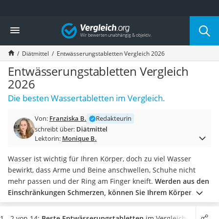
Die beliebtesten Vergleiche nach Kategorie
Vergleich
Drogerie
Inhalator
Diätmittel
Entwässerungstabletten Vergleich 2026
Haarschneider
Rollator
Entwässerungstabletten Vergleich
Braun Rasierer
2026
Katzenklappe (Chip)
Die besten Wassertabletten im Vergleich.
Rasierer
Masturbator
Von:
Franziska B.
Redakteurin
Massagepistole
schreibt über:
Diätmittel
Epilierer
Lektorin:
Monique B.
Reisehaartrockner
Eiweißpulver
Wasser ist wichtig für Ihren Körper, doch zu viel Wasser
Magnesiumpräparat
bewirkt, dass Arme und Beine anschwellen, Schuhe nicht
Katzenklappe
mehr passen und der Ring am Finger kneift.
Werden aus den
Nackenmassagegerät
Einschränkungen Schmerzen, können Sie Ihrem Körper
Zeckenschutz Katze
mithilfe von Entwässerungstabletten helfen.
Tests zeigen:
leichter Haartrockner
Wichtige Entscheidungskriterien sind beispielsweise das
1 - 2 von 14:
Beste Entwässerungstabletten
im Vergleich