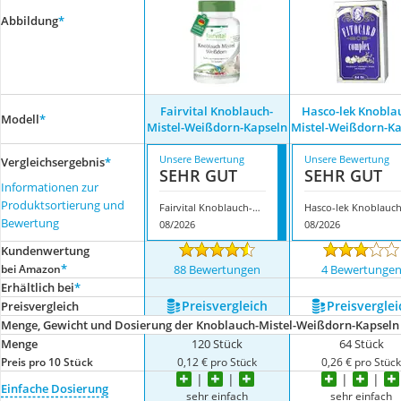
Abbildung
*
Fairvital Knoblauch-
Hasco-lek Knobla
Modell
*
Mistel-Weißdorn-Kapseln
Mistel-Weißdorn-K
Unsere Bewertung
Unsere Bewertung
Vergleichsergebnis
*
SEHR GUT
SEHR GUT
Informationen zur
Produktsortierung und
Fairvital Knoblauch-Mistel-Weißdorn-Kapseln
Bewertung
08/2026
08/2026
Kundenwertung
*
bei Amazon
88 Bewertungen
4 Bewertunge
Erhältlich bei
*
Preis­vergleich
Preis­verglei
Preis­vergleich
Menge, Gewicht und Dosierung der Knoblauch-Mistel-Weißdorn-Kapseln
Menge
120 Stück
64 Stück
Preis pro 10 Stück
0,12 € pro Stück
0,26 € pro Stüc
Einfache Dosierung
sehr einfach
sehr einfach