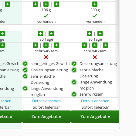
 g
106 g
300 g
keine 
nden
vorhanden
vorhanden
age
80 Tage
80 Tage
keine 
sam
sehr wirksam
sehr wirksam
nges Gewicht
sehr geringes Gewicht
Dosierungsanleitung
Dos
sanleitung
Dosierungsanleitung
sehr einfache
ein
Dosierung
ache
sehr einfache
gro
lange Anwendung
g
Dosierung
möglich
wendung
lange Anwendung
sehr wirksam
möglich
ansehen
Details ansehen
Details ansehen
eferbar
Sofort lieferbar
Sofort lieferbar
Sof
ebot »
Zum Angebot »
Zum Angebot »
Zu