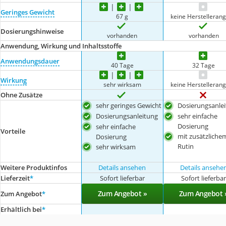
Geringes Gewicht
67 g
keine Herstelleran
Dosierungshinweise
vorhanden
vorhanden
Anwendung, Wirkung und Inhaltsstoffe
Anwendungsdauer
40 Tage
32 Tage
Wirkung
sehr wirksam
keine Herstelleran
Ohne Zusätze
sehr geringes Gewicht
Dosierungsanle
Dosierungsanleitung
sehr einfache
Dosierung
sehr einfache
Vorteile
mit zusätzliche
Dosierung
Rutin
sehr wirksam
Weitere Produktinfos
Details ansehen
Details ansehe
Lieferzeit
*
Sofort lieferbar
Sofort lieferba
Zum Angebot »
Zum Angebot 
Zum Angebot
*
Erhältlich bei
*