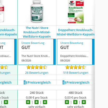
The Nutri Store
Allp
Knoblauch-
Doppelherz Knoblauch-
Knoblauch-Mistel-
GmbH Kn
orn-Kapseln
Mistel-Weißdorn-Kapseln
Weißdorn-Kapseln
Weiß
tung
Unsere Bewertung
Unsere Bewertung
Unsere
UT
GUT
GUT
GUT
Fair & Pure Knoblauch-Mistel-Weißdorn-Kapseln
The Nutri Store Knoblauch-Mistel-Weißdorn-Kapseln
Doppelherz Knoblauch-Mistel-Weißdorn-Kapseln
08/2026
08/2026
08/202
rtungen
26 Bewertungen
518 Bewertungen
2 
ergleich
Preis­vergleich
Preis­vergleich
P
tück
240 Stück
480 Stück
o Stück
0,08 € pro Stück
0,03 € pro Stück
0,0
nfach
sehr einfach
sehr einfach
s