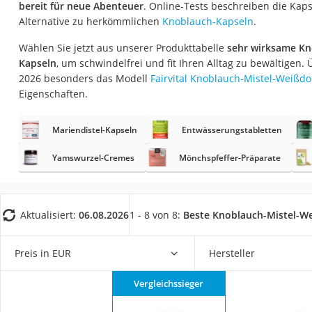
bereit für neue Abenteuer
. Online-Tests beschreiben die Kap
Eiweißpulver
Alternative zu herkömmlichen
Knoblauch-Kapseln
.
Magnesiumpräpar
Wählen Sie jetzt aus unserer Produkttabelle
sehr wirksame Kn
Katzenklappe
Kapseln
, um schwindelfrei und fit Ihren Alltag zu bewältigen.
Nackenmassagege
2026 besonders das Modell
Fairvital Knoblauch-Mistel-Weißd
Eigenschaften.
Zeckenschutz Katz
leichter Haartrock
Mariendistel-Kapseln
Entwässerungstabletten
Philips-Sonicare-
Yamswurzel-Cremes
Mönchspfeffer-Präparate
Schildkrötenhaus
Mineralfutter Pfer
Massagegerät
Aktualisiert:
06.08.2026
1 - 8 von 8:
Beste Knoblauch-Mistel-W
Service
Preis in EUR
Hersteller
Vergleichssieger