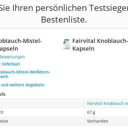
ie Ihren persönlichen Testsiege
Bestenliste.
noblauch-Mistel-
Fairvital Knoblauch
apseln
Kapseln
 Bewertungen
t lieferbar
)
noblauch-Mistel-Weißdorn-
leich
h und weitere Angebote
ils
Fairvital Knoblauch-
ht
67 g
eise
Vorhanden