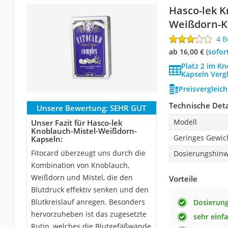
Hasco-lek K
Weißdorn-K
4 
ab 16,00 €
(
Sofor
Platz 2 im K
Kapseln Verg
Preisvergleic
Technische Deta
Unsere Bewertung:
SEHR GUT
Modell
Unser Fazit für Hasco-lek
Knoblauch-Mistel-Weißdorn-
Geringes Gewic
Kapseln:
Fitocard überzeugt uns durch die
Dosierungshinw
Kombination von Knoblauch,
Weißdorn und Mistel, die den
Vorteile
Blutdruck effektiv senken und den
Blutkreislauf anregen. Besonders
Dosierung
hervorzuheben ist das zugesetzte
sehr einf
Rutin, welches die Blutgefäßwände