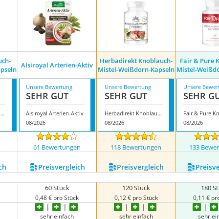
uch-
Herbadirekt Knoblauch-
Fair & Pure 
Alsiroyal Arterien-Aktiv
apseln
Mistel-Weißdorn-Kapseln
Mistel-Weißd
Unsere Bewertung
Unsere Bewertung
Unsere Bewer
SEHR GUT
SEHR GUT
SEHR G
Hasco-lek Knoblauch-Mistel-Weißdorn-Kapseln
Alsiroyal Arterien-Aktiv
Herbadirekt Knoblauch-Mistel-Weißdorn-Kapseln
08/2026
08/2026
08/2026
n
61 Bewertungen
118 Bewertungen
133 Bewe
ch
Preis­vergleich
Preis­vergleich
Preis­v
60 Stück
120 Stück
180 S
k
0,48 € pro Stück
0,12 € pro Stück
0,11 € pr
sehr einfach
sehr einfach
sehr ei