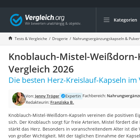
Kategorien
Die beliebtesten V
Drogerie
Tests & Vergleiche
Drogerie
Nahrungsergänzungskapseln & Pulver
Inhalator
Knoblauch-Mistel-Weißdorn-
Haarschneider
Rollator
Vergleich 2026
Braun Rasierer
Die besten Herz-Kreislauf-Kapseln im 
Katzenklappe (Chi
Rasierer
Fachbereich:
Nahrungsergänzu
Von:
Jenny Tröger
Expertin
Redakteurin:
Franziska B.
Masturbator
Massagepistole
Knoblauch-Mistel-Weißdorn-Kapseln vereinen die positiven Ei
sich. Der Knoblauch sorgt für freie Arterien, Mistel fördert 
Epilierer
stärkt das Herz. Besonders in voranschreitendem Alter ist die
Reisehaartrockner
von großer Wichtigkeit. Mit der täglichen Einnahme der Kapse