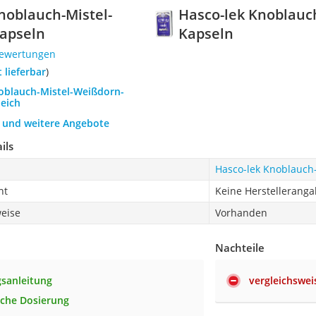
noblauch-Mistel-
Hasco-lek Knoblauc
apseln
Kapseln
Bewertungen
t lieferbar
)
noblauch-Mistel-Weißdorn-
leich
h und weitere Angebote
ils
Hasco-lek Knoblauch
ht
Keine Herstellerang
eise
Vorhanden
Nachteile
sanleitung
vergleichswe
ache Dosierung