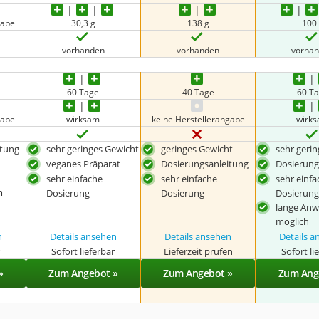
gabe
30,3 g
138 g
100
vorhanden
vorhanden
vorha
60 Tage
40 Tage
60 T
gabe
wirksam
keine Herstellerangabe
wirk
itung
sehr geringes Gewicht
geringes Gewicht
sehr geri
veganes Präparat
Dosierungsanleitung
Dosierung
sehr einfache
sehr einfache
sehr einf
m
Dosierung
Dosierung
Dosierun
lange An
möglich
n
Details ansehen
Details ansehen
Details 
r
Sofort lieferbar
Lieferzeit prüfen
Sofort li
»
Zum Angebot »
Zum Angebot »
Zum Ang