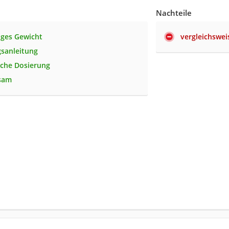
Nachteile
nges Gewicht
vergleichswe
sanleitung
ache Dosierung
ksam