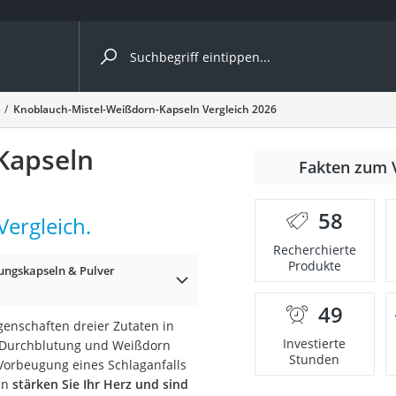
ergleiche nach Kategorie
Knoblauch-Mistel-Weißdorn-Kapseln Vergleich 2026
Kapseln
Fakten zum 
58
Vergleich.
p)
Recherchierte
Produkte
ngskapseln & Pulver
49
genschaften dreier Zutaten in
Investierte
die Durchblutung und Weißdorn
Stunden
 Vorbeugung eines Schlaganfalls
ln
stärken Sie Ihr Herz und sind