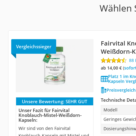
Wählen S
Fairvital K
Vergleichssieger
Weißdorn-K
88
ab 14,00 €
(
Sofor
Platz 1 im K
Kapseln Verg
Preisvergleic
Technische Deta
Unsere Bewertung:
SEHR GUT
Modell
Unser Fazit für Fairvital
Knoblauch-Mistel-Weißdorn-
Geringes Gewic
Kapseln:
Wir sind von den Fairvital
Dosierungshinw
Knoblauch-Kapseln mit Mistel und