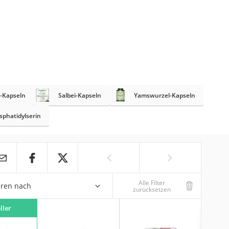
-Kapseln
Salbei-Kapseln
Yamswurzel-Kapseln
sphatidylserin
Alle Filter
eren nach
zurücksetzen
ller