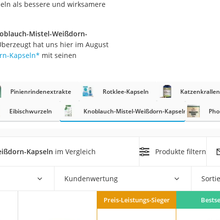
seln als bessere und wirksamere
at
oblauch-Mistel-Weißdorn-
 Überzeugt hat uns hier im August
rät
orn-Kapseln
*
mit seinen
e
ner
Pinienrindenextrakte
Rotklee-Kapseln
Katzenkrallen
Zahnbürste
Eibischwurzeln
Knoblauch-Mistel-Weißdorn-Kapseln
Pho
d
eißdorn-Kapseln
im Vergleich
Produkte filtern
Kundenwertung
Sorti
Preis-Leistungs-Sieger
Bestse