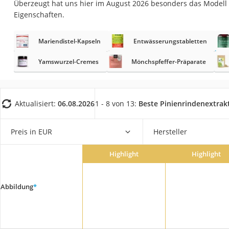
Überzeugt hat uns hier im August 2026 besonders das Modell
Eiweißpulver
Eigenschaften.
Magnesiumpräpar
Katzenklappe
Mariendistel-Kapseln
Entwässerungstabletten
Nackenmassagege
Yamswurzel-Cremes
Mönchspfeffer-Präparate
Zeckenschutz Katz
leichter Haartrock
Aktualisiert:
06.08.2026
1 - 8 von 13:
Beste Pinienrindenextrak
Philips-Sonicare-
Schildkrötenhaus
Preis in EUR
Hersteller
Mineralfutter Pfer
Massagegerät
Highlight
Highlight
Service
Abbildung
*