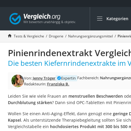
Kategorien
Die beliebtesten V
Drogerie
Tests & Vergleiche
Drogerie
Nahrungsergänzungsmittel
Pinienr
Inhalator
Pinienrindenextrakt Vergleic
Haarschneider
Rollator
Die besten Kiefernrindenextrakte im V
Braun Rasierer
Fachbereich:
Nahrungsergänzu
Von:
Jenny Tröger
Expertin
Katzenklappe (Chi
Redakteurin:
Franziska B.
Rasierer
Leiden Sie wie viele Frauen an
menstruellen Beschwerden
ode
Masturbator
Durchblutung stärken
? Dann sind OPC-Tabletten mit Pinienrin
Massagepistole
Wollen Sie einen Anti-Aging-Effekt, dann genügt eine
geringe 
Epilierer
Kapsel
. Als unterstützende Therapiebegleitung sollten Sie sich
Reisehaartrockner
Vergleichstabelle ein
hochdosiertes Produkt mit 300 bis 500 