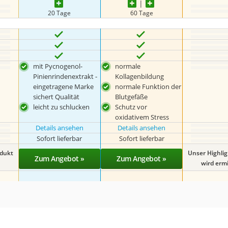
20 Tage
60 Tage
mit Pycnogenol-
normale
Pinienrindenextrakt -
Kollagenbildung
eingetragene Marke
normale Funktion der
sichert Qualität
Blutgefäße
leicht zu schlucken
Schutz vor
oxidativem Stress
Details ansehen
Details ansehen
Sofort lieferbar
Sofort lieferbar
odukt
Unser Highli
Zum Angebot »
Zum Angebot »
wird ermit