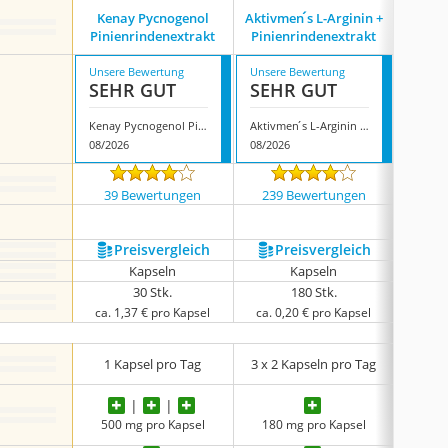
Kenay Pycnogenol
Aktivmen ́s L-Arginin +
Fair & 
Pinienrindenextrakt
Pinienrindenextrakt
Unsere Bewertung
Unsere Bewertung
Unsere
SEHR GUT
SEHR GUT
SEH
Kenay Pycnogenol Pinienrindenextrakt
Aktivmen ́s L-Arginin + Pinienrindenextrakt
08/2026
08/2026
08/202
39 Bewertungen
239 Bewertungen
834
Preis­vergleich
Preis­vergleich
P
Kapseln
Kapseln
30 Stk.
180 Stk.
ca. 1,37 € pro Kapsel
ca. 0,20 € pro Kapsel
ca. 0
1 Kapsel pro Tag
3 x 2 Kapseln pro Tag
2 Ka
500 mg pro Kapsel
180 mg pro Kapsel
200 