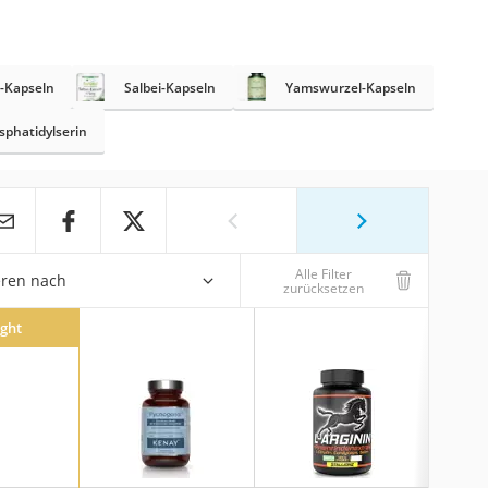
-Kapseln
Salbei-Kapseln
Yamswurzel-Kapseln
sphatidylserin
Alle Filter
eren nach
zurücksetzen
ight