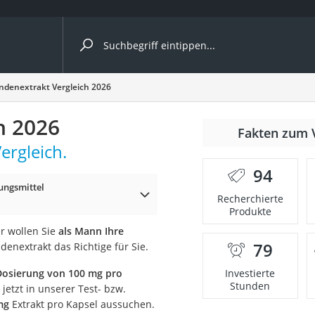
ergleiche nach Kategorie
indenextrakt Vergleich 2026
h 2026
Fakten zum 
ergleich.
94
ngsmittel
p)
Recherchierte
Produkte
r wollen Sie
als Mann Ihre
79
denextrakt das Richtige für Sie.
Dosierung von 100 mg pro
Investierte
Stunden
 jetzt in unserer Test- bzw.
mg
Extrakt pro Kapsel aussuchen.