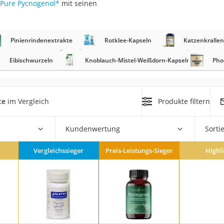
Pure Pycnogenol
*
mit seinen
at
Pinienrindenextrakte
Rotklee-Kapseln
Katzenkrallen
rät
Eibischwurzeln
Knoblauch-Mistel-Weißdorn-Kapseln
Pho
e
ner
te
im Vergleich
Produkte filtern
Zahnbürste
Kundenwertung
Sorti
d
Vergleichssieger
Preis-Leistungs-Sieger
Highl