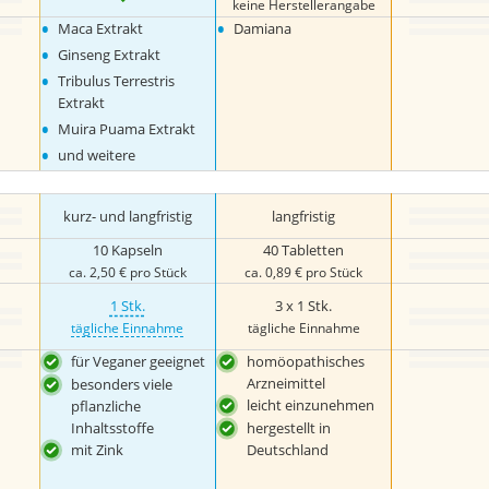
keine Herstellerangabe
•
•
Maca Extrakt
Damiana
•
Ginseng Extrakt
•
Tribulus Terrestris
Extrakt
•
Muira Puama Extrakt
•
und weitere
kurz- und langfristig
langfristig
10 Kapseln
40 Tabletten
ca. 2,50 € pro Stück
ca. 0,89 € pro Stück
1 Stk.
3 x 1 Stk.
tägliche Einnahme
tägliche Einnahme
für Veganer geeignet
homöopathisches
Arzneimittel
besonders viele
leicht einzunehmen
pflanzliche
Inhaltsstoffe
hergestellt in
mit Zink
Deutschland