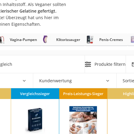
 Inhaltsstoff. Als Veganer sollten
tierischer Gelatine gefertigt.
at
te! Überzeugt hat uns hier im
einen Eigenschaften.
rät
Vagina-Pumpen
Klitorissauger
Penis-Cremes
e
ner
Zahnbürste
gleich
Produkte filtern
d
Kundenwertung
Sorti
Vergleichssieger
Preis-Leistungs-Sieger
Highl