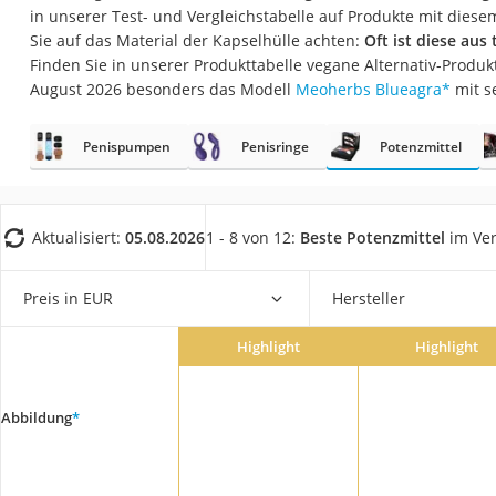
Eiweißpulver
in unserer Test- und Vergleichstabelle auf Produkte mit diesem
Sie auf das Material der Kapselhülle achten:
Oft ist diese aus 
Magnesiumpräpar
Finden Sie in unserer Produkttabelle vegane Alternativ-Produk
Katzenklappe
August 2026 besonders das Modell
Meoherbs Blueagra
*
mit s
Nackenmassagege
Penispumpen
Penisringe
Potenzmittel
Zeckenschutz Katz
leichter Haartrock
Philips-Sonicare-
Aktualisiert:
05.08.2026
1 - 8 von 12:
Beste Potenzmittel
im Ver
Schildkrötenhaus
Preis in EUR
Hersteller
Mineralfutter Pfer
Massagegerät
Highlight
Highlight
Service
Abbildung
*