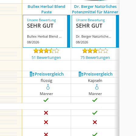
Bullex Herbal Blend
Dr. Berger Natürliches
Macav
Paste
Potenzmittel für Männer
Unsere Bewertung
Unsere Bewertung
Unsere
SEHR GUT
SEHR GUT
SEH
Bullex Herbal Blend Paste
Dr. Berger Natürliches Potenzmittel für Männer
08/2026
08/2026
08/202
51 Bewertungen
75 Bewertungen
841
Preis­vergleich
Preis­vergleich
P
flüssig
Kapseln
Männer
Männer