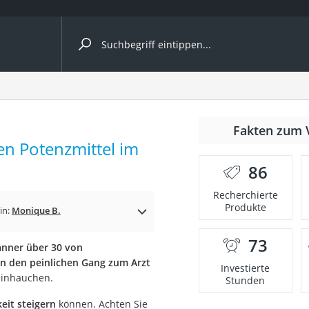
ergleiche nach Kategorie
Fakten zum 
en Potenzmittel im
86
p)
Recherchierte
Produkte
in:
Monique B.
73
änner über 30 von
en den peinlichen Gang zum Arzt
Investierte
einhauchen.
Stunden
keit steigern
können. Achten Sie