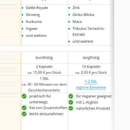
•
•
•
Gelée Royale
Zink
Maca 
•
•
•
Ginseng
Ginko Biloba
Mikrok
•
•
Cellul
Kurkuma
Maca
•
•
Ingwer
Tribulus Terrestris-
•
Extrakt
und weitere
•
und weitere
kurzfristig
langfristig
2 Kapseln
15 Kapseln
ca. 15,00 € pro Stück
ca. 0,93 € pro Stück
ca. 
1 Stk.
1-2 Stk.
ca. 30 - 60 Minuten vor dem
tägliche Einnahme
tägl
Geschlechtsverkehr
praktisch für
für Veganer geeignet
ohn
unterwegs
Kon
mit L-Arginin
frei von Zusatzstoffen
für 
natürliches Produkt
leicht einzunehmen
natü
auch
Nah