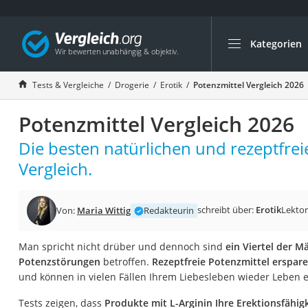
Kategorien
Die beliebtesten V
Drogerie
Tests & Vergleiche
Drogerie
Erotik
Potenzmittel Vergleich 2026
Inhalator
Potenzmittel Vergleich 2026
Haarschneider
Rollator
Die besten natürlichen und rezeptfrei
Braun Rasierer
Vergleich.
Katzenklappe (Chi
Rasierer
schreibt über:
Erotik
Lektor
Von:
Maria Wittig
Redakteurin
Masturbator
Man spricht nicht drüber und dennoch sind
ein Viertel der M
Massagepistole
Potenzstörungen
betroffen.
Rezeptfreie Potenzmittel erspar
Epilierer
und können in vielen Fällen Ihrem Liebesleben wieder Leben 
Reisehaartrockner
Tests zeigen, dass
Produkte mit L-Arginin Ihre Erektionsfähig