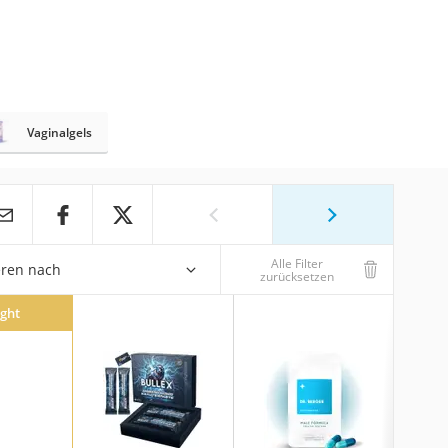
Vaginalgels
Alle Filter
eren nach
zurücksetzen
ight