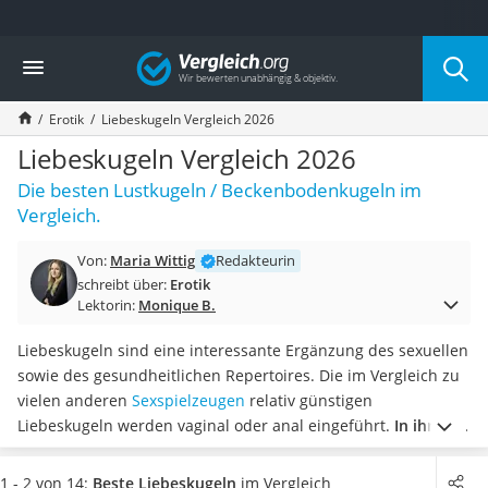
Die beliebtesten Vergleiche nach Kategorie
Vergleich
Drogerie
Inhalator
Erotik
Liebeskugeln Vergleich 2026
Haarschneider
Rollator
Liebeskugeln Vergleich 2026
Braun Rasierer
Die besten Lustkugeln / Beckenbodenkugeln im
Katzenklappe (Chip)
Vergleich.
Rasierer
Masturbator
Von:
Maria Wittig
Redakteurin
Massagepistole
schreibt über:
Erotik
Epilierer
Lektorin:
Monique B.
Reisehaartrockner
Eiweißpulver
Liebeskugeln sind eine interessante Ergänzung des sexuellen
Magnesiumpräparat
sowie des gesundheitlichen Repertoires. Die im Vergleich zu
Katzenklappe
vielen anderen
Sexspielzeugen
relativ günstigen
Nackenmassagegerät
Liebeskugeln werden vaginal oder anal eingeführt.
In ihrem
Zeckenschutz Katze
Hohlraum befindet sich eine weitere Kugel
, die bei
leichter Haartrockner
Bewegung für sanfte Vibrationen und eine besondere
1 - 2 von 14:
Beste Liebeskugeln
im Vergleich