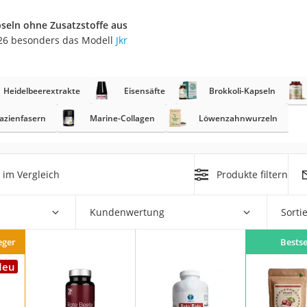
seln ohne Zusatzstoffe aus
at
026 besonders das Modell
Jkr
rät
Heidelbeerextrakte
Eisensäfte
Brokkoli-Kapseln
e
ner
azienfasern
Marine-Collagen
Löwenzahnwurzeln
Zahnbürste
im Vergleich
Produkte filtern
d
Kundenwertung
Sorti
eger
Bestse
Neu