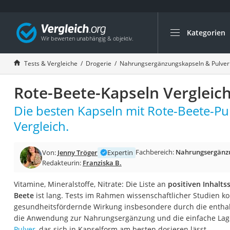
Kategorien
Die beliebtesten V
Drogerie
Tests & Vergleiche
Drogerie
Nahrungsergänzungskapseln & Pulver
Inhalator
Rote-Beete-Kapseln Vergleic
Haarschneider
Rollator
Die besten Kapseln mit Rote-Beete-Pu
Braun Rasierer
Vergleich.
Katzenklappe (Chi
Fachbereich:
Nahrungsergänzu
Von:
Jenny Tröger
Expertin
Rasierer
Redakteurin:
Franziska B.
Masturbator
Vitamine, Mineralstoffe, Nitrate: Die Liste an
positiven Inhalt
Massagepistole
Beete
ist lang. Tests im Rahmen wissenschaftlicher Studien k
Epilierer
gesundheitsfördernde Wirkung insbesondere durch die enthal
die Anwendung zur Nahrungsergänzung und die einfache Lag
Reisehaartrockner
Pulver
, das sich in Kapselform am besten dosieren lässt.