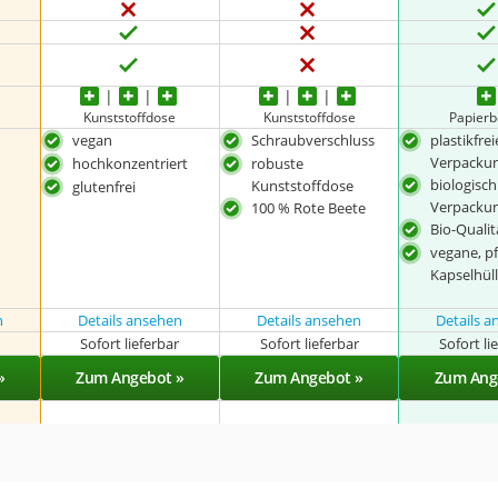
Kunststoffdose
Kunststoffdose
Papierb
vegan
Schraubverschluss
plastikfrei
Verpacku
hochkonzentriert
robuste
biologisc
Kunststoffdose
glutenfrei
Verpacku
100 % Rote Beete
Bio-Qualit
vegane, pf
Kapselhül
n
Details ansehen
Details ansehen
Details 
r
Sofort lieferbar
Sofort lieferbar
Sofort li
»
Zum Angebot »
Zum Angebot »
Zum Ang