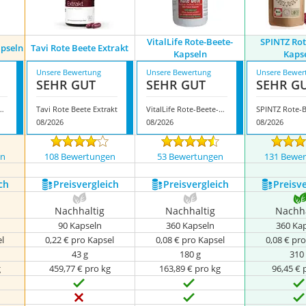
VitalLife Rote-Beete-
SPINTZ Rot
apseln
Tavi Rote Beete Extrakt
Kapseln
Kaps
Unsere Bewertung
Unsere Bewertung
Unsere Bewer
SEHR GUT
SEHR GUT
SEHR G
te Beete Kapseln
Tavi Rote Beete Extrakt
VitalLife Rote-Beete-Kapseln
08/2026
08/2026
08/2026
en
108 Bewertungen
53 Bewertungen
131 Bewe
ch
Preis­vergleich
Preis­vergleich
Preis­v
Nachhaltig
Nachhaltig
Nachha
90 Kapseln
360 Kapseln
360 Ka
el
0,22 € pro Kapsel
0,08 € pro Kapsel
0,08 € pr
43 g
180 g
310
g
459,77 € pro kg
163,89 € pro kg
96,45 € 