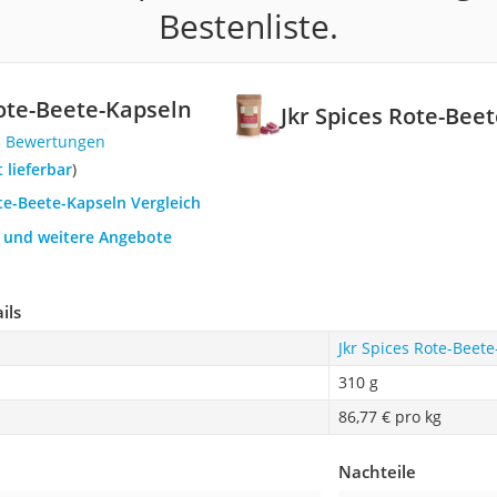
Bestenliste.
Rote-Beete-Kapseln
Jkr Spices Rote-Bee
3 Bewertungen
t lieferbar
)
te-Beete-Kapseln Vergleich
h und weitere Angebote
ils
Jkr Spices Rote-Beet
310 g
86,77 € pro kg
Nachteile