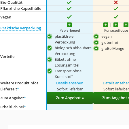
Bio-Qualität
Pflanzliche Kapselhülle
Vegan
Praktische Verpackung
Papierbeutel
Kunststoffdose
plastikfreie
vegan
Verpackung
glutenfrei
biologisch abbaubare
große Menge
Verpackung
Vorteile
Etikett ohne
Lösungsmittel
Transport ohne
Kunststoff
Weitere Produktinfos
Details ansehen
Details ansehe
Lieferzeit
*
Sofort lieferbar
Sofort lieferba
Zum Angebot »
Zum Angebot 
Zum Angebot
*
Erhältlich bei
*