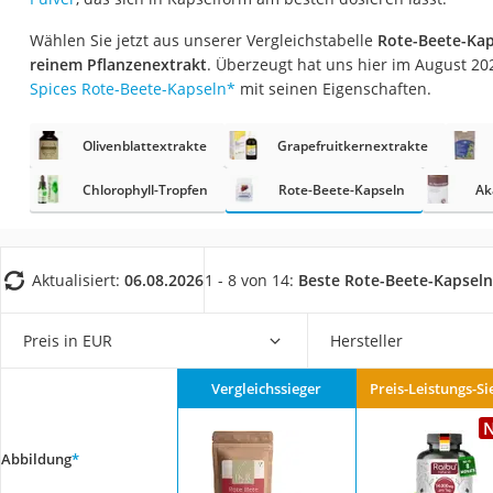
Eiweißpulver
Wählen Sie jetzt aus unserer Vergleichstabelle
Rote-Beete-Kap
Magnesiumpräpar
reinem Pflanzenextrakt
. Überzeugt hat uns hier im August 2
Katzenklappe
Spices Rote-Beete-Kapseln
*
mit seinen Eigenschaften.
Nackenmassagege
Olivenblattextrakte
Grapefruitkernextrakte
Zeckenschutz Katz
Chlorophyll-Tropfen
Rote-Beete-Kapseln
leichter Haartrock
Ak
Philips-Sonicare-
Schildkrötenhaus
Aktualisiert:
06.08.2026
1 - 8 von 14:
Beste Rote-Beete-Kapseln
Mineralfutter Pfer
Massagegerät
Preis in EUR
Hersteller
Service
Vergleichssieger
Preis-Leistungs-Si
Abbildung
*