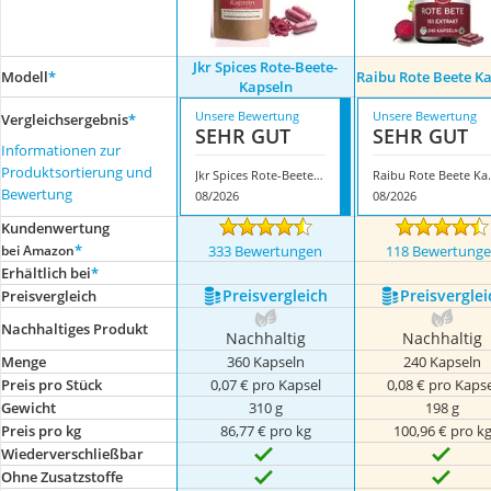
Jkr Spices Rote-Beete-
Modell
*
Raibu Rote Beete K
Kapseln
Unsere Bewertung
Unsere Bewertung
Vergleichsergebnis
*
SEHR GUT
SEHR GUT
Informationen zur
Produktsortierung und
Jkr Spices Rote-Beete-Kapseln
Raibu Ro
Bewertung
08/2026
08/2026
Kundenwertung
*
bei Amazon
333 Bewertungen
118 Bewertung
Erhältlich bei
*
Preis­vergleich
Preis­verglei
Preis­vergleich
Nachhaltiges Produkt
Nachhaltig
Nachhaltig
Menge
360 Kapseln
240 Kapseln
Preis pro Stück
0,07 € pro Kapsel
0,08 € pro Kaps
Gewicht
310 g
198 g
Preis pro kg
86,77 € pro kg
100,96 € pro k
Wiederverschließbar
Ohne Zusatzstoffe