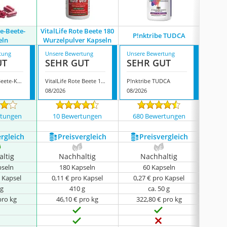
e-Beete-
VitalLife Rote Beete 180
Hivital
P!nktribe TUDCA
eln
Wurzelpulver Kapseln
tung
Unsere Bewertung
Unsere Bewertung
Unsere
UT
SEHR GUT
SEHR GUT
GUT
SPINTZ Rote-Beete-Kapseln
VitalLife Rote Beete 180 Wurzelpulver Kapseln
P!nktribe TUDCA
08/2026
08/2026
08/202
rtungen
10 Bewertungen
680 Bewertungen
547
ergleich
Preis­vergleich
Preis­vergleich
P
ltig
Nachhaltig
Nachhaltig
N
pseln
180 Kapseln
60 Kapseln
1
o Kapsel
0,11 € pro Kapsel
0,27 € pro Kapsel
0,0
 g
410 g
ca. 50 g
pro kg
46,10 € pro kg
322,80 € pro kg
10