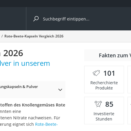
ergleiche nach Kategorie
Rote-Beete-Kapseln Vergleich 2026
h 2026
Fakten zum 
lver in unserem
101
p)
Recherchierte
ngskapseln & Pulver
Produkte
85
sstoffen des Knollengemüses Rote
onnten eine
Investierte
tenen Nitrate nachweisen. Für
Stunden
erung eignet sich
Rote-Beete-