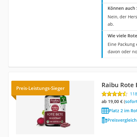
Können auch 
Nein, der Her
ab.
Wie viele Rot
Eine Packung e
davon oder no
Raibu Rote 
Preis-Leistungs-Sieger
11
ab 19,00 €
(
Sofor
Platz 2 im Ro
Preisvergleic