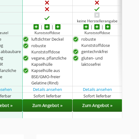
keine Herstellerangabe
eutel
Kunststoffdose
Kunststoffdose
Ku
e
luftdichter Deckel
robuste
wie
ng
Kunststoffdose
robuste
veg
h abbaubare
gentechnikfrei
Kunststoffdose
glut
ng
vegane, pflanzliche
gluten- und
ät
Kapselhülle
laktosefrei
lanzliche
Kapselhülle aus
le
BSE/GMO-freier
Gelatine (Rind)
ansehen
Details ansehen
Details ansehen
eferbar
Sofort lieferbar
Sofort lieferbar
Sof
ebot »
Zum Angebot »
Zum Angebot »
Zu