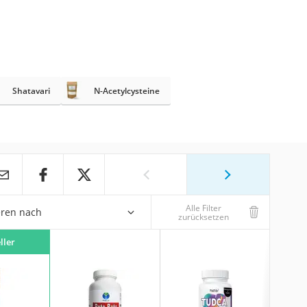
Shatavari
N-Acetylcysteine
Alle Filter
eren nach
zurücksetzen
ller