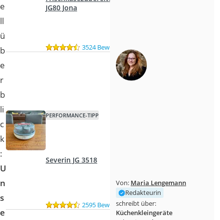
e
JG80 Jona
ll
ü
3524 Bewertungen
b
e
r
b
li
PERFORMANCE-TIPP
c
k
:
Severin JG 3518
U
n
Von:
Maria Lengemann
Redakteurin
s
schreibt über:
2595 Bewertungen
e
Küchenkleingeräte