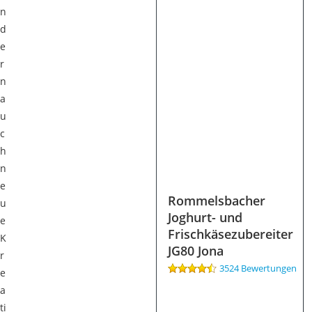
n
d
e
r
n
a
u
c
h
n
e
Rommelsbacher
u
Joghurt- und
e
Frischkäsezubereiter
K
JG80 Jona
r
3524 Bewertungen
e
a
ti