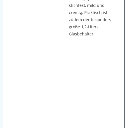
t
stichfest, mild und
h
cremig. Praktisch ist
a
zudem der besonders
b
große 1,2-Liter-
e
Glasbehälter.
n
w
i
r
a
u
s
f
r
i
s
c
h