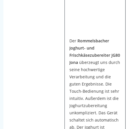
o
g
h
u
r
t
Der
Rommelsbacher
b
Joghurt- und
e
Frischkäsezubereiter JG80
r
Jona
überzeugt uns durch
e
seine hochwertige
i
Verarbeitung und die
t
guten Ergebnisse. Die
e
Touch-Bedienung ist sehr
r
intuitiv. Außerdem ist die
-
Joghurtzubereitung
T
unkompliziert. Das Gerät
e
schaltet sich automatisch
s
ab. Der Joghurt ist