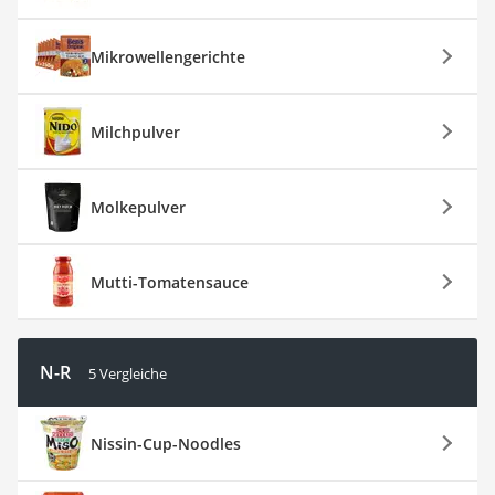
Mikrowellengerichte
Milchpulver
Molkepulver
Mutti-Tomatensauce
N-R
5 Vergleiche
Nissin-Cup-Noodles