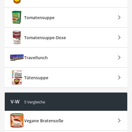
Tomatensuppe
Tomatensuppe-Dose
Travellunch
Tütensuppe
V-W
5 Vergleiche
Vegane Bratensoße