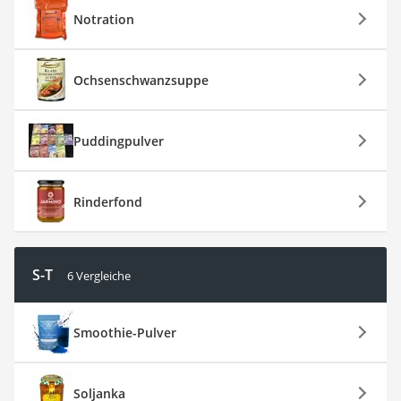
Notration
Ochsenschwanzsuppe
Puddingpulver
Rinderfond
S-T
6 Vergleiche
Smoothie-Pulver
Soljanka