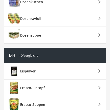
Dosenkuchen
Dosenravioli
Dosensuppe
E-H
10 Vergleiche
Eispulver
Erasco-Eintopf
Erasco-Suppen