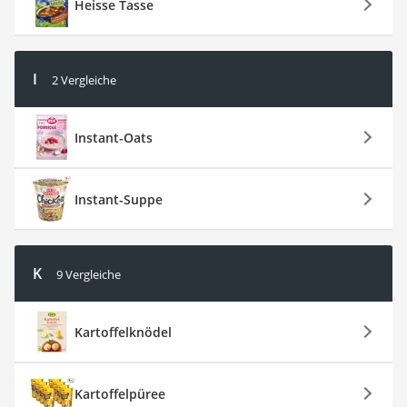
Heisse Tasse
I
2 Vergleiche
Instant-Oats
Instant-Suppe
K
9 Vergleiche
Kartoffelknödel
Kartoffelpüree