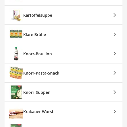
Kartoffelsuppe
Klare Brühe
Knorr-Bouillon
Knorr-Pasta-Snack
Knorr-Suppen
Krakauer Wurst