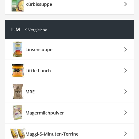
Kürbissuppe
L-M
9 Vergleiche
Linsensuppe
Little Lunch
MRE
Magermilchpulver
Maggi-5-Minuten-Terrine