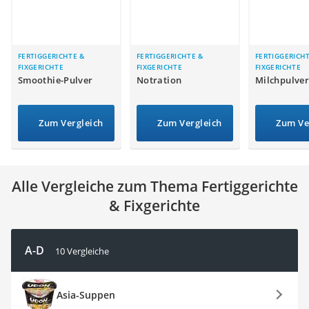
MCT-Öl
Trüffelöl
Erythrit
Müsli ohne Zuckerzusatz
FERTIGGERICHTE &
FERTIGGERICHTE &
FERTIGGERICH
FIXGERICHTE
FIXGERICHTE
FIXGERICHTE
Service
Smoothie-Pulver
Notration
Milchpulver
Zum Vergleich
Zum Vergleich
Zum Ve
Alle Vergleiche zum Thema Fertiggerichte
& Fixgerichte
A-D
10 Vergleiche
Asia-Suppen