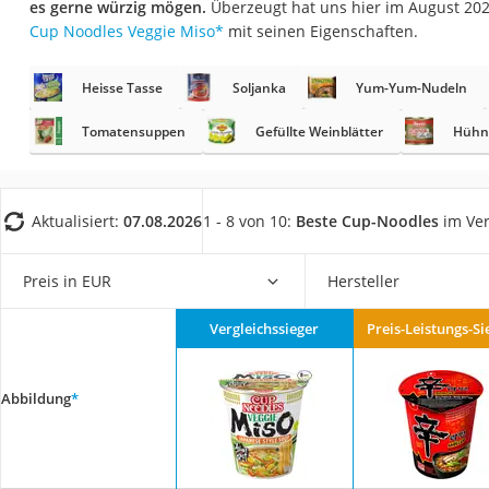
es gerne würzig mögen.
Überzeugt hat uns hier im August 20
Gemüsebrühe
Cup Noodles Veggie Miso
*
mit seinen Eigenschaften.
Eiskaffee-Pulver
Irischer Whiskey
Heisse Tasse
Soljanka
Yum-Yum-Nudeln
Grapefruitkernext
Tomatensuppen
Gefüllte Weinblätter
Hühn
Matcha-Set
Sojasauce
Aktualisiert:
07.08.2026
1 - 8 von 10:
Beste Cup-Noodles
im Ver
MCT-Öl
Trüffelöl
Preis in EUR
Hersteller
Erythrit
Müsli ohne Zucker
Vergleichssieger
Preis-Leistungs-Si
Service
Abbildung
*