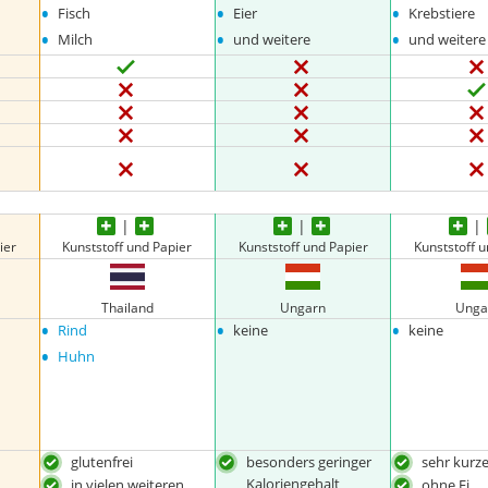
•
•
•
Fisch
Eier
Krebstiere
•
•
•
Milch
und weitere
und weitere
ier
Kunststoff und Papier
Kunststoff und Papier
Kunststoff u
Thailand
Ungarn
Unga
•
•
•
Rind
keine
keine
•
Huhn
glutenfrei
besonders geringer
sehr kurze
Kaloriengehalt
in vielen weiteren
ohne Ei