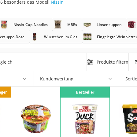
26 besonders das Modell
Nissin
Nissin-Cup-Noodles
MREs
Linsensuppen
rakt
ersuppe-Dose
Würstchen im Glas
Eingelegte Weinblätte
gleich
Produkte filtern
Kundenwertung
Sorti
zusatz
eger
Bestseller