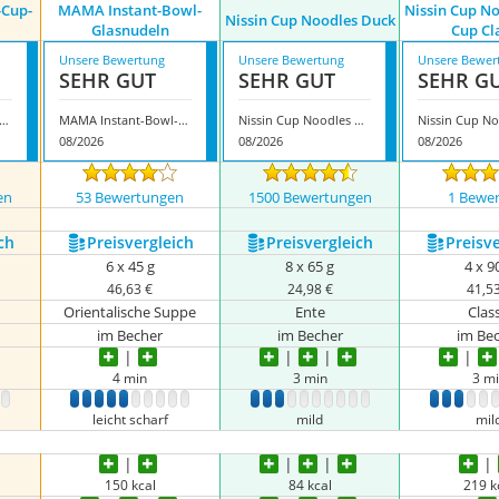
-Cup-
MAMA Instant-Bowl-
Nissin Cup N
Nissin Cup Noodles Duck
Glasnudeln
Cup Cl
Unsere Bewertung
Unsere Bewertung
Unsere Bewer
SEHR GUT
SEHR GUT
SEHR G
 Shim Instant-Cup-Nudeln Shin
MAMA Instant-Bowl-Glasnudeln
Nissin Cup Noodles Duck
08/2026
08/2026
08/2026
en
53 Bewertungen
1500 Bewertungen
1 Bewe
ch
Preis­vergleich
Preis­vergleich
Preis­v
6 x 45 g
8 x 65 g
4 x 9
46,63 €
24,98 €
41,5
Orientalische Suppe
Ente
Class
im Becher
im Becher
im Be
4 min
3 min
3 m
9
10
1
2
3
4
5
6
7
8
9
10
1
2
3
4
5
6
7
8
9
10
1
2
3
4
5
leicht scharf
mild
mil
150 kcal
84 kcal
219 k