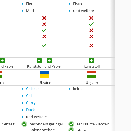
•
•
•
Eier
Fisch
Krebst
•
•
•
Milch
und weitere
und w
nd Papier
Kunststoff und Papier
Kunststoff
rn
Ukraine
Ungarn
•
•
•
Chicken
keine
keine
•
Chili
•
Curry
•
Duck
•
und weitere
 Ziehzeit
besonders geringer
sehr kurze Ziehzeit
sehr
Kaloriengehalt
ohne Ei
ohn