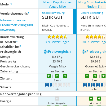
Nissin Cup Noodles
Nong Shim Instant
Modell
*
Veggie Miso
Nudeln Shin
Unsere Bewertung
Unsere Bewertung
Vergleichsergebnis
*
SEHR GUT
SEHR GUT
Informationen zur
Produktsortierung und
Nissin Cup Noodles Veggie Miso
Nong
Bewertung
08/2026
08/2026
Kundenwertung
*
bei Amazon
369 Bewertungen
3087 Bewertung
Erhältlich bei
*
Preis­vergleich
Preis­verglei
Preis­vergleich
Menge
8 x 67 g
12 x 68 g
Preis pro kg
33,40 €
29,26 €
Geschmacksrichtung
Veggie Miso
Gourmet Spicy
Zubereitung
im Becher
im Becher
Ziehzeit
3 min
3 min
1
2
3
4
5
6
7
8
9
10
1
2
3
4
5
6
7
8
Schärfe
mild
scharf
Nährwertangaben pro 100 g
Energie
keine Angabe
436 kcal