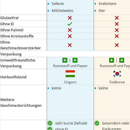
•
•
Sellerie
Krebstiere
•
•
Milcheiweiss
Eier
Glutenfrei
Ohne Ei
Ohne Palmöl
Ohne Aromastoffe
Ohne
Geschmacksverstärker
Verpackung
Umweltfreundliche
Kunststoff und Papier
Kunststoff und Pap
Verpackung
Herkunftsland
Ungarn
Südkorea
•
•
keine
keine
Weitere
Geschmacksrichtungen
sehr kurze Ziehzeit
besonders viele
Packungen
ohne Ei