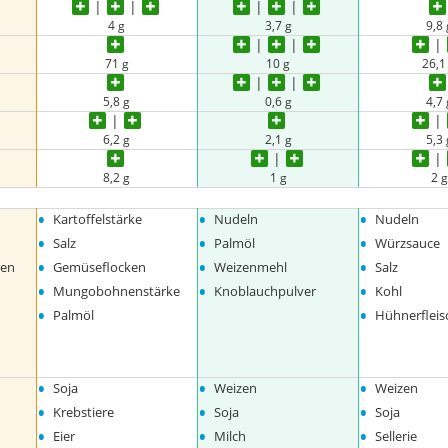
4 g
3,7 g
9,8 
71 g
10 g
26,1
5,8 g
0,6 g
4,7 
6,2 g
2,1 g
5,3 
8,2 g
1 g
2 g
•
•
•
Kartoffelstärke
Nudeln
Nudeln
•
•
•
Salz
Palmöl
Würzsauce
•
•
•
ken
Gemüseflocken
Weizenmehl
Salz
•
•
•
Mungobohnenstärke
Knoblauchpulver
Kohl
•
•
Palmöl
Hühnerfleis
•
•
•
Soja
Weizen
Weizen
•
•
•
Krebstiere
Soja
Soja
•
•
•
Eier
Milch
Sellerie