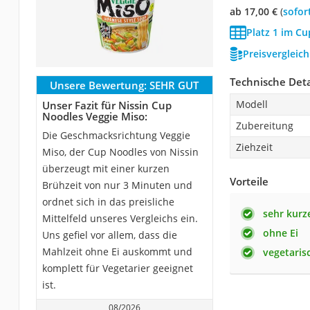
ab 17,00 €
(
Sofor
Platz 1 im C
Preisvergleic
Technische Deta
Unsere Bewertung:
SEHR GUT
Modell
Unser Fazit für Nissin Cup
Noodles Veggie Miso:
Zubereitung
Die Geschmacksrichtung Veggie
Ziehzeit
Miso, der Cup Noodles von Nissin
überzeugt mit einer kurzen
Vorteile
Brühzeit von nur 3 Minuten und
ordnet sich in das preisliche
sehr kurz
Mittelfeld unseres Vergleichs ein.
ohne Ei
Uns gefiel vor allem, dass die
Mahlzeit ohne Ei auskommt und
vegetaris
komplett für Vegetarier geeignet
ist.
08/2026