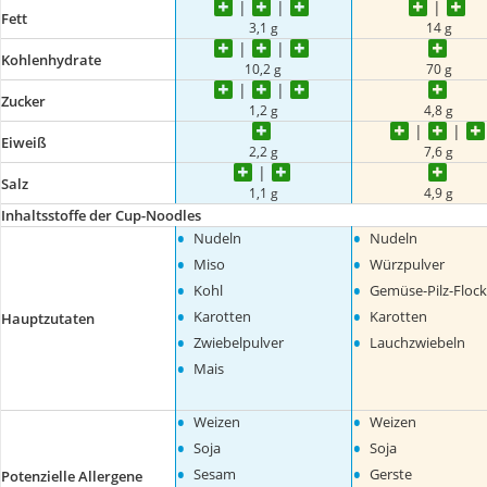
Fett
3,1 g
14 g
Kohlenhydrate
10,2 g
70 g
Zucker
1,2 g
4,8 g
Eiweiß
2,2 g
7,6 g
Salz
1,1 g
4,9 g
Inhaltsstoffe der Cup-Noodles
•
•
Nudeln
Nudeln
•
•
Miso
Würzpulver
•
•
Kohl
Gemüse-Pilz-Floc
•
•
Karotten
Karotten
Hauptzutaten
•
•
Zwiebelpulver
Lauchzwiebeln
•
Mais
•
•
Weizen
Weizen
•
•
Soja
Soja
•
•
Sesam
Gerste
Potenzielle Allergene