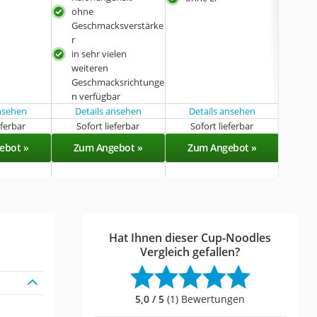
ohne
Geschmacksverstärke
r
in sehr vielen
weiteren
Geschmacksrichtunge
n verfügbar
ansehen
Details ansehen
Details ansehen
eferbar
Sofort lieferbar
Sofort lieferbar
Sof
ebot »
Zum Angebot »
Zum Angebot »
Zu
Hat Ihnen dieser Cup-Noodles
Vergleich gefallen?
5,0 / 5
(1) Bewertungen