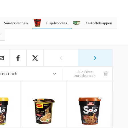
Sauerkirschen
Cup-Noodles
Kartoffelsuppen
r
Alle Filter
eren nach
zurücksetzen