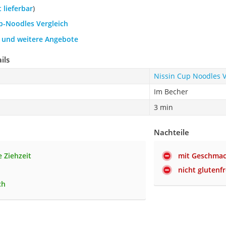
t lieferbar
)
up-Noodles Vergleich
h und weitere Angebote
ils
Nissin Cup Noodles 
Im Becher
3 min
Nachteile
e Ziehzeit
mit Geschmac
nicht glutenfr
ch