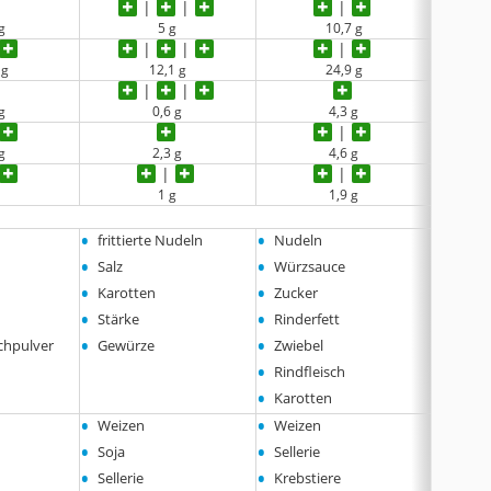
g
5 g
10,7 g
 g
12,1 g
24,9 g
g
0,6 g
4,3 g
g
2,3 g
4,6 g
1 g
1,9 g
•
•
•
frittierte Nudeln
Nudeln
Nudel
•
•
•
Salz
Würzsauce
Würzs
•
•
•
Karotten
Zucker
Rapsö
•
•
•
Stärke
Rinderfett
Zwieb
•
•
•
chpulver
Gewürze
Zwiebel
Hühne
•
•
Rindfleisch
rote P
•
•
Karotten
Frühl
•
•
•
Weizen
Weizen
Weize
•
•
•
Soja
Sellerie
Soja
•
•
•
Sellerie
Krebstiere
Selleri