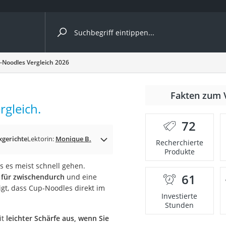
ergleiche nach Kategorie
-Noodles Vergleich 2026
Fakten zum 
Kapseln
rgleich.
72
xgerichte
Lektorin:
Monique B.
Recherchierte
Produkte
s es meist schnell gehen.
61
t für zwischendurch
und eine
bio
igt, dass Cup-Noodles direkt im
Investierte
Stunden
it
leichter Schärfe aus, wenn Sie