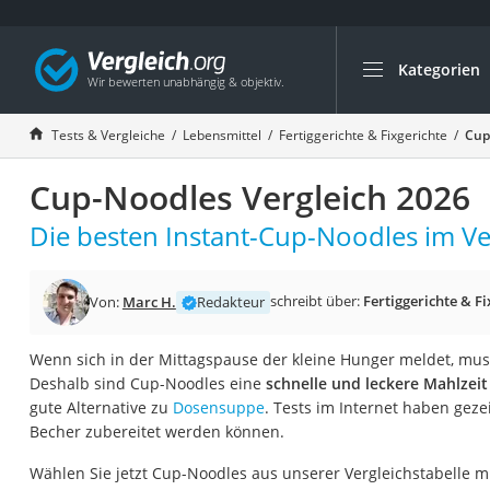
Kategorien
Die beliebtesten V
Lebensmittel
Tests & Vergleiche
Lebensmittel
Fertiggerichte & Fixgerichte
Cup
Schwarzkümmelöl
Cup-Noodles Vergleich 2026
Knäckebrot
Schwarzkümmelöl-
Die besten Instant-Cup-Noodles im Ve
Manukahonig
Eiklar
schreibt über:
Fertiggerichte & Fi
Von:
Marc H.
Redakteur
Astronautenkost
Wenn sich in der Mittagspause der kleine Hunger meldet, mus
Balsamico-Essig
Deshalb sind Cup-Noodles eine
schnelle und leckere Mahlzei
Schwarzkümmelöl 
gute Alternative zu
Dosensuppe
. Tests im Internet haben geze
Becher zubereitet werden können.
Sardinen
Honig
Wählen Sie jetzt Cup-Noodles aus unserer Vergleichstabelle m