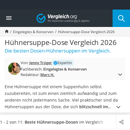
Die beliebtesten Vergleiche nach Kategorie
Vergleich
Lebensmittel
Schwarzkümmelöl
Eingelegtes & Konserven
Hühnersuppe-Dose Vergleich 2026
Knäckebrot
Schwarzkümmelöl-Kapseln
Hühnersuppe-Dose Vergleich 2026
Manukahonig
Die besten Dosen-Hühnersuppen im Vergleich.
Eiklar
Astronautenkost
Von:
Jenny Tröger
Expertin
Balsamico-Essig
Fachbereich:
Eingelegtes & Konserven
Schwarzkümmelöl bio
Redakteur:
Marc H.
Sardinen
Honig
Eine Hühnersuppe mit einem Suppenhuhn selbst
Gemüsebrühe
zuzubereiten, ist zum einen ziemlich aufwändig und zum
Eiskaffee-Pulver
anderen nicht jedermanns Sache. Viel praktischer sind da
Irischer Whiskey
Hühnersuppen aus der Dose, die sich
blitzschnell im
Grapefruitkernextrakt
Kochtopf oder in der Mikrowelle aufwärmen lassen
.
Viele
Matcha-Set
Tests im Internet zeigen, dass die Zutatenlisten der einzelnen
1 - 2 von 11:
Beste Hühnersuppe-Dosen
im Vergleich
Sojasauce
Dosensuppen
stark voneinander abweichen können.
Legen