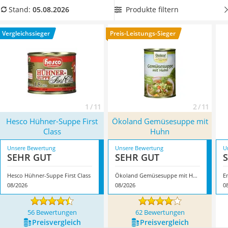
MCT-Öl
Sie viel Wert auf natürliche Zutaten
, dann wählen Sie jetzt
Produkte filtern
Stand:
05.08.2026
Trüffelöl
eine Hühnersuppe-Dose ohne künstliche Zusatzstoffe aus
Erythrit
unserer Vergleichstabelle. Überzeugt hat uns hier im August
Vergleichssieger
Preis-Leistungs-Sieger
Müsli ohne Zuckerzusatz
2026 besonders das Modell
Hesco Hühner-Suppe First Class
*
Service
mit seinen Eigenschaften.
1 / 11
2 / 11
Hesco Hühner-Suppe First
Ökoland Gemüsesuppe mit
Class
Huhn
Unsere Bewertung
Unsere Bewertung
U
SEHR GUT
SEHR GUT
Hesco Hühner-Suppe First Class
Ökoland Gemüsesuppe mit Huhn
E
08/2026
08/2026
0
56 Bewertungen
62 Bewertungen
Preis­vergleich
Preis­vergleich