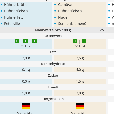
•
•
•
Hühnerbrühe
Gemüse
•
•
•
Hühnerfleisch
Hühnerfleisch
H
•
•
•
Hühnerfett
Nudeln
•
•
•
Petersilie
Sonnenblumenöl
n
Nährwerte pro 100 g
Brennwert
23 kcal
56 kcal
Fett
2,0 g
2,5 g
Kohlenhydrate
0,1 g
4,0 g
Zucker
0,0 g
1,5 g
Eiweiß
1,8 g
3,8 g
Hergestellt in
Deutschland
Deutschland