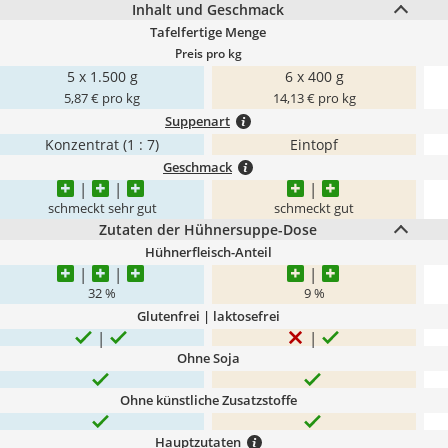
Inhalt und Geschmack
Tafelfertige Menge
Preis pro kg
5 x 1.500 g
6 x 400 g
5,87 € pro kg
14,13 € pro kg
Suppenart
Konzentrat (1 : 7)
Eintopf
Geschmack
schmeckt sehr gut
schmeckt gut
Zutaten der Hühnersuppe-Dose
Hühnerfleisch-Anteil
32 %
9 %
Glutenfrei | laktosefrei
Ohne Soja
Ohne künstliche Zusatzstoffe
Hauptzutaten