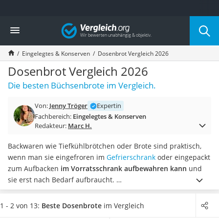
Die beliebtesten Vergleiche nach Kategorie
Vergleich
Lebensmittel
Schwarzkümmelöl
Eingelegtes & Konserven
Dosenbrot Vergleich 2026
Knäckebrot
Schwarzkümmelöl-Kapseln
Dosenbrot Vergleich 2026
Manukahonig
Die besten Büchsenbrote im Vergleich.
Eiklar
Astronautenkost
Von:
Jenny Tröger
Expertin
Balsamico-Essig
Fachbereich:
Eingelegtes & Konserven
Schwarzkümmelöl bio
Redakteur:
Marc H.
Sardinen
Honig
Backwaren wie Tiefkühlbrötchen oder Brote sind praktisch,
Gemüsebrühe
wenn man sie eingefroren im
Gefrierschrank
oder eingepackt
Eiskaffee-Pulver
zum Aufbacken
im Vorratsschrank aufbewahren kann
und
Irischer Whiskey
sie erst nach Bedarf aufbraucht.
Grapefruitkernextrakt
Denken Sie unbedingt auch an
Dosenbrot für den
Matcha-Set
Brotvorrat
. Als
Snack für unterwegs oder beim Campen
1 - 2 von 13:
Beste Dosenbrote
im Vergleich
Sojasauce
eignet sich Dosenbrot aber auch wunderbar. Durch eine