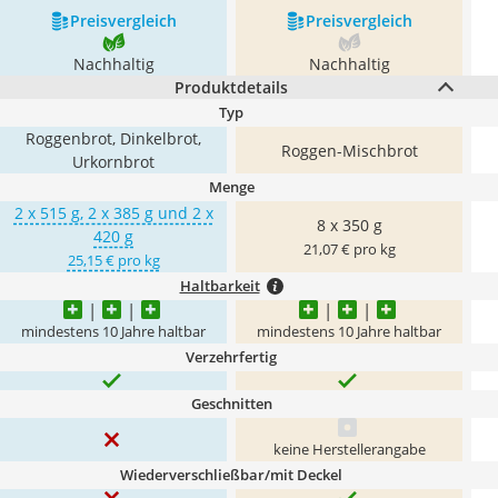
Preis­vergleich
Preis­vergleich
Nachhaltig
Nachhaltig
Produktdetails
Typ
Roggenbrot, Dinkelbrot,
Roggen-Mischbrot
Urkornbrot
Menge
2 x 515 g, 2 x 385 g und 2 x
8 x 350 g
420 g
21,07 € pro kg
25,15 € pro kg
Haltbarkeit
mindestens 10 Jahre haltbar
mindestens 10 Jahre haltbar
Verzehrfertig
Geschnitten
keine Herstellerangabe
Wiederverschließbar/mit Deckel