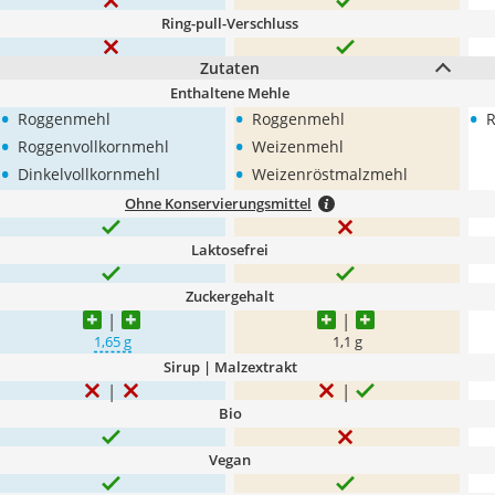
Ring-pull-Verschluss
Zutaten
Enthaltene Mehle
•
•
•
Roggenmehl
Roggenmehl
•
•
Roggenvollkornmehl
Weizenmehl
•
•
Dinkelvollkornmehl
Weizenröstmalzmehl
Ohne Konservierungsmittel
Laktosefrei
Zuckergehalt
1,65 g
1,1 g
Sirup | Malzextrakt
Bio
Vegan