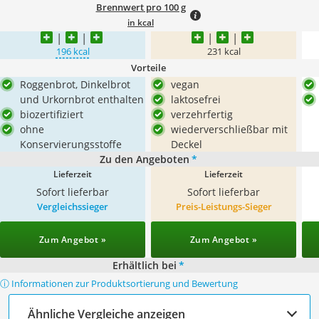
Brennwert pro 100 g
in kcal
196 kcal
231 kcal
Vorteile
Roggenbrot, Dinkelbrot
vegan
und Urkornbrot enthalten
laktosefrei
biozertifiziert
verzehrfertig
ohne
wiederverschließbar mit
Konservierungsstoffe
Deckel
Zu den Angeboten
*
Lieferzeit
Lieferzeit
Sofort lieferbar
Sofort lieferbar
Vergleichssieger
Preis-Leistungs-Sieger
Zum Angebot »
Zum Angebot »
Erhältlich bei
*
ⓘ Informationen zur Produktsortierung und Bewertung
Ähnliche Vergleiche anzeigen