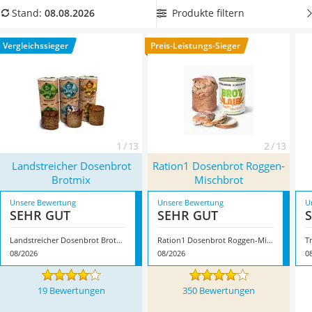
MCT-Öl
besondere Backtechnik konserviert
und haltbar gemacht, ist
Produkte filtern
Stand:
08.08.2026
Trüffelöl
Dosenbrot in jedem Fall einen Test wert. Wählen Sie jetzt aus
Erythrit
unserer Vergleichstabelle ein Dosenbrot mit langer
Vergleichssieger
Preis-Leistungs-Sieger
Müsli ohne Zuckerzusatz
Haltbarkeit. Überzeugt hat uns hier im August 2026
Service
besonders das Modell
Landstreicher Dosenbrot Brotmix
*
mit
seinen Eigenschaften.
1 / 13
2 / 13
Landstreicher Dosenbrot
Ration1 Dosenbrot Roggen-
Brotmix
Mischbrot
Unsere Bewertung
Unsere Bewertung
U
SEHR GUT
SEHR GUT
Landstreicher Dosenbrot Brotmix
Ration1 Dosenbrot Roggen-Mischbrot
T
08/2026
08/2026
0
19 Bewertungen
350 Bewertungen