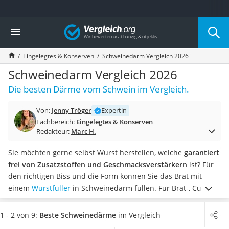
Die beliebtesten Vergleiche nach Kategorie
Vergleich
Lebensmittel
Schwarzkümmelöl
Eingelegtes & Konserven
Schweinedarm Vergleich 2026
Knäckebrot
Schwarzkümmelöl-Kapseln
Schweinedarm Vergleich 2026
Manukahonig
Die besten Därme vom Schwein im Vergleich.
Eiklar
Astronautenkost
Von:
Jenny Tröger
Expertin
Balsamico-Essig
Fachbereich:
Eingelegtes & Konserven
Schwarzkümmelöl bio
Redakteur:
Marc H.
Sardinen
Honig
Sie möchten gerne selbst Wurst herstellen, welche
garantiert
Gemüsebrühe
frei von Zusatzstoffen und Geschmacksverstärkern
ist? Für
Eiskaffee-Pulver
den richtigen Biss und die Form können Sie das Brät mit
Irischer Whiskey
einem
Wurstfüller
in Schweinedarm füllen.
Für Brat-, Curry-
Grapefruitkernextrakt
oder diverse andere Würste empfehlen gängige Tests im
Matcha-Set
Internet
Darm mit Kaliber 28/30 mm
. Wählen Sie jetzt
1 - 2 von 9:
Beste Schweinedärme
im Vergleich
Sojasauce
besonders langen Schweinedarm aus unserer