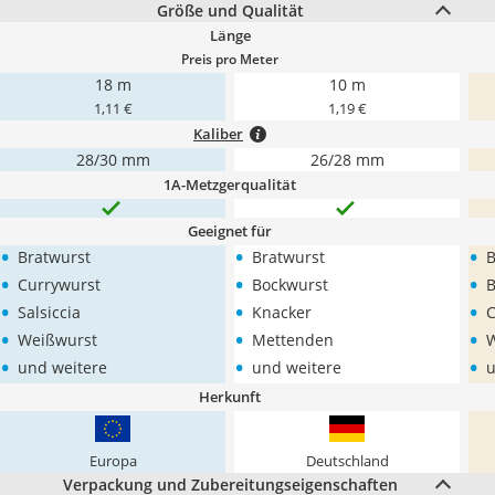
Größe und Qualität
Länge
Preis pro Meter
18 m
10 m
1,11 €
1,19 €
Kaliber
28/30 mm
26/28 mm
1A-Metzgerqualität
Geeignet für
•
•
•
Bratwurst
Bratwurst
B
•
•
•
Currywurst
Bockwurst
B
•
•
•
Salsiccia
Knacker
C
•
•
•
Weißwurst
Mettenden
W
•
•
•
und weitere
und weitere
u
Herkunft
Europa
Deutschland
Verpackung und Zubereitungseigenschaften