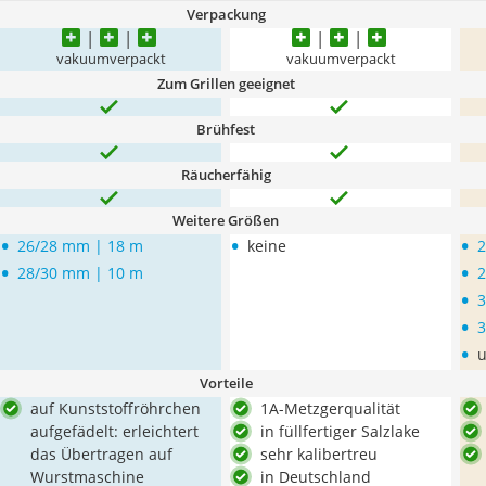
Verpackung
vakuumverpackt
vakuumverpackt
Zum Grillen geeignet
Brühfest
Räucherfähig
Weitere Größen
•
•
•
26/28 mm | 18 m
keine
2
•
•
28/30 mm | 10 m
2
•
3
•
3
•
u
Vorteile
auf Kunststoffröhrchen
1A-Metzgerqualität
aufgefädelt: erleichtert
in füllfertiger Salzlake
das Übertragen auf
sehr kalibertreu
Wurstmaschine
in Deutschland