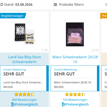
MCT-Öl
Vergleichstabelle, um viele Würste herauszubekommen.
Produkte filtern
Stand:
03.08.2026
Trüffelöl
Überzeugt hat uns hier im August 2026 besonders das
Erythrit
Modell
Land-Sea-Bbq-Store Schweinedarm
*
mit seinen
Vergleichssieger
Pre
Müsli ohne Zuckerzusatz
Eigenschaften.
Service
1 / 9
2 / 9
Land-Sea-Bbq-Store
Mävo Schweinedarm 26/28
Schweinedarm
1A
Unsere Bewertung
Unsere Bewertung
U
SEHR GUT
SEHR GUT
Land-Sea-Bbq-Store Schweinedarm
Mävo Schweinedarm 26/28 1A
F
08/2026
08/2026
0
469 Bewertungen
103 Bewertungen
Preis­vergleich
Preis­vergleich