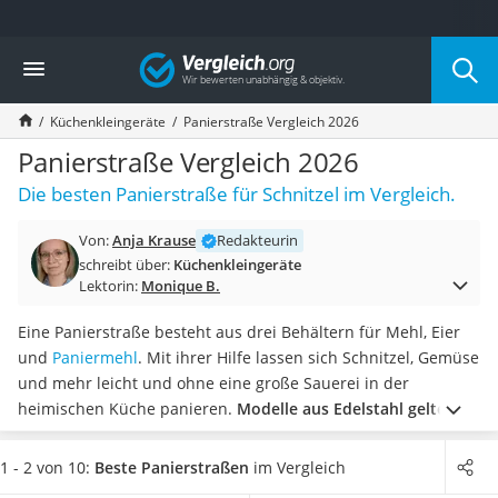
Die beliebtesten Vergleiche nach Kategorie
Vergleich
Haushalt
Wassersprudler
Küchenkleingeräte
Panierstraße Vergleich 2026
Zentralstaubsauger
Brotbackautomat
Panierstraße Vergleich 2026
Wischroboter
Die besten Panierstraße für Schnitzel im Vergleich.
Wäschespinne
Industriestaubsauger
Von:
Anja Krause
Redakteurin
Spülmaschinentabs
schreibt über:
Küchenkleingeräte
Akku-Staubsauger
Lektorin:
Monique B.
Eierkocher
AEG-Waschmaschine
Eine Panierstraße besteht aus drei Behältern für Mehl, Eier
Saug-Wisch-Roboter
und
Paniermehl
. Mit ihrer Hilfe lassen sich Schnitzel, Gemüse
Handstaubsauger
und mehr leicht und ohne eine große Sauerei in der
Milchaufschäumer
heimischen Küche panieren.
Modelle aus Edelstahl gelten
Kondenstrockner
als besonders robust
, wie Tests im Internet erklären.
Wählen
Reiskocher
Sie jetzt eine Panierstraße aus unserer Vergleichstabelle, die
1 - 2 von 10:
Beste Panierstraßen
im Vergleich
Heißwasserspender
sich
im Geschirrspüler reinigen
lässt, um den Aufwand nach