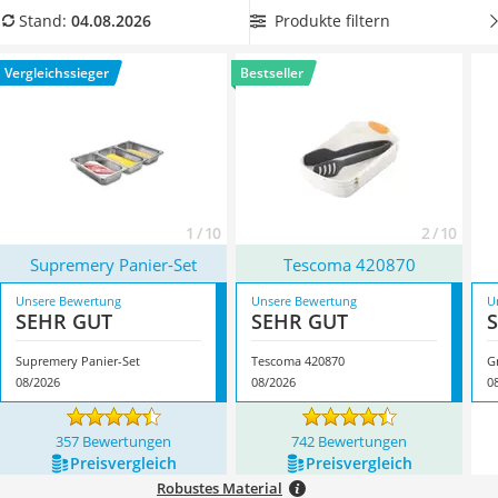
Tierhaarstaubsauger
dem Panieren möglichst gering zu halten. Überzeugt hat uns
Produkte filtern
Stand:
04.08.2026
Ecovacs-Saugroboter
hier im August 2026 besonders das Modell
Supremery
Nespresso-Maschine
Panier-Set
*
mit seinen Eigenschaften.
Vergleichssieger
Bestseller
Messerschärfer
Service
1 / 10
2 / 10
Supremery Panier-Set
Tescoma 420870
Unsere Bewertung
Unsere Bewertung
U
SEHR GUT
SEHR GUT
Supremery Panier-Set
Tescoma 420870
G
08/2026
08/2026
0
357 Bewertungen
742 Bewertungen
Preis­vergleich
Preis­vergleich
Robustes Material