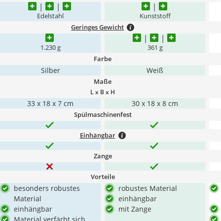
Edelstahl
Kunststoff
Geringes Gewicht
1.230 g
361 g
Farbe
Silber
Weiß
Maße
L x B x H
33 x 18 x 7 cm
30 x 18 x 8 cm
Spülmaschinenfest
Einhängbar
Zange
Vorteile
besonders robustes
robustes Material
Material
einhängbar
einhängbar
mit Zange
Material verfärbt sich