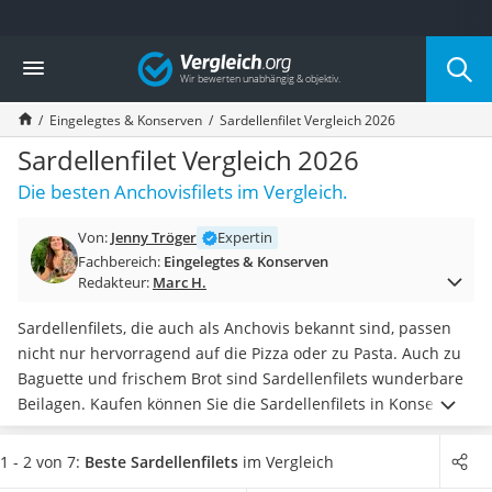
Die beliebtesten Vergleiche nach Kategorie
Vergleich
Lebensmittel
Schwarzkümmelöl
Eingelegtes & Konserven
Sardellenfilet Vergleich 2026
Knäckebrot
Schwarzkümmelöl-Kapseln
Sardellenfilet Vergleich 2026
Manukahonig
Die besten Anchovisfilets im Vergleich.
Eiklar
Astronautenkost
Von:
Jenny Tröger
Expertin
Balsamico-Essig
Fachbereich:
Eingelegtes & Konserven
Schwarzkümmelöl bio
Redakteur:
Marc H.
Sardinen
Honig
Sardellenfilets, die auch als Anchovis bekannt sind, passen
Gemüsebrühe
nicht nur hervorragend auf die Pizza oder zu Pasta. Auch zu
Eiskaffee-Pulver
Baguette und frischem Brot sind Sardellenfilets wunderbare
Irischer Whiskey
Beilagen. Kaufen können Sie die Sardellenfilets in Konserven
Grapefruitkernextrakt
mit dem wohlschmeckendem Speisefischfilet einzeln oder im
Matcha-Set
Set.
1 - 2 von 7:
Beste Sardellenfilets
im Vergleich
Sojasauce
Viele Sardellenfilets sind
eingelegt in Salz und
Olivenöl
. Tests