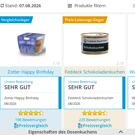
MCT-Öl
unserer Vergleichstabelle einen
Dosenkuchen mit geringem
Produkte filtern
Stand:
07.08.2026
Trüffelöl
Zuckeranteil
, damit Sie sich möglichst gesund ernähren
Erythrit
können. Überzeugt hat uns hier im August 2026 besonders
Vergleichssieger
Preis-Leistungs-Sieger
Müsli ohne Zuckerzusatz
das Modell
Zotter Happy Birthday
*
mit seinen Eigenschaften.
Service
1 / 8
2 / 8
Zotter Happy Birthday
Feddeck Schokoladenkuchen
Wo
Unsere Bewertung
Unsere Bewertung
U
SEHR GUT
SEHR GUT
Zotter Happy Birthday
Feddeck Schokoladenkuchen
W
08/2026
08/2026
0
196 Bewertungen
235 Bewertungen
Preis­vergleich
Preis­vergleich
Eigenschaften des Dosenkuchens