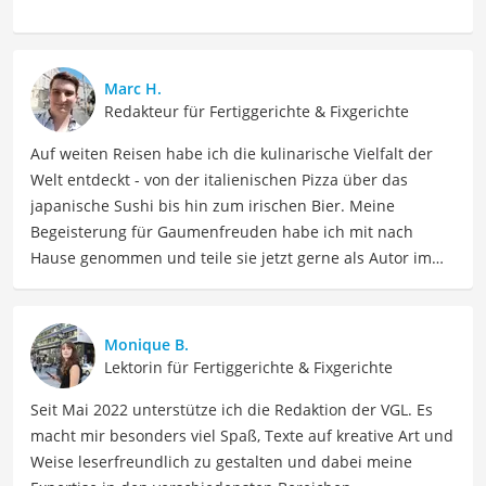
Marc H.
Redakteur für Fertiggerichte & Fixgerichte
Auf weiten Reisen habe ich die kulinarische Vielfalt der
Welt entdeckt - von der italienischen Pizza über das
japanische Sushi bis hin zum irischen Bier. Meine
Begeisterung für Gaumenfreuden habe ich mit nach
Hause genommen und teile sie jetzt gerne als Autor im
Bereich Lebensmittel. Meine Texte umfassen informative
Artikel über Lebensmittelherstellung, Ernährungstipps,
Rezepte und die Vielfalt der kulinarischen Welt. Mein Ziel
Monique B.
ist es, Leser zu inspirieren, sich bewusst mit ihrer
Lektorin für Fertiggerichte & Fixgerichte
Ernährung auseinanderzusetzen, neue
Seit Mai 2022 unterstütze ich die Redaktion der VGL. Es
Geschmackserlebnisse zu entdecken und sowohl eine
macht mir besonders viel Spaß, Texte auf kreative Art und
gesunde als auch genussvolle Beziehung zu
Weise leserfreundlich zu gestalten und dabei meine
Lebensmitteln zu entwickeln. Durch meine Texte möchte