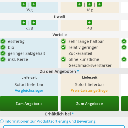
35 g
18 g
Eiweiß
7,3 g
4 g
Vorteile
essfertig
sehr lange haltbar
bio
relativ geringer
geringer Salzgehalt
Zuckeranteil
inkl. Kerze
ohne künstliche
Geschmacksverstärker
Zu den Angeboten
*
Lieferzeit
Lieferzeit
Sofort lieferbar
Sofort lieferbar
Vergleichssieger
Preis-Leistungs-Sieger
Zum Angebot »
Zum Angebot »
Erhältlich bei
*
ⓘ Informationen zur Produktsortierung und Bewertung