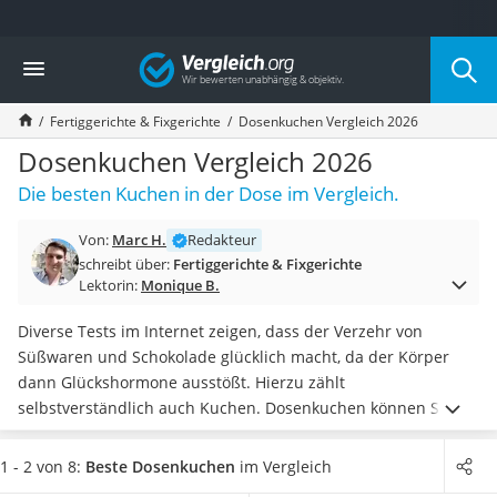
Die beliebtesten Vergleiche nach Kategorie
Vergleich
Lebensmittel
Schwarzkümmelöl
Fertiggerichte & Fixgerichte
Dosenkuchen Vergleich 2026
Knäckebrot
Schwarzkümmelöl-Kapseln
Dosenkuchen Vergleich 2026
Manukahonig
Die besten Kuchen in der Dose im Vergleich.
Eiklar
Astronautenkost
Von:
Marc H.
Redakteur
Balsamico-Essig
schreibt über:
Fertiggerichte & Fixgerichte
Schwarzkümmelöl bio
Lektorin:
Monique B.
Sardinen
Honig
Diverse Tests im Internet zeigen, dass der Verzehr von
Gemüsebrühe
Süßwaren und Schokolade glücklich macht, da der Körper
Eiskaffee-Pulver
dann Glückshormone ausstößt. Hierzu zählt
Irischer Whiskey
selbstverständlich auch Kuchen. Dosenkuchen können Sie
Grapefruitkernextrakt
immer und überall verzehren und besonders gut lagern, da
Matcha-Set
er sehr lange haltbar ist.
Einfach die Dose öffnen und den
1 - 2 von 8:
Beste Dosenkuchen
im Vergleich
Sojasauce
Kuchen mit einem
Teelöffel
verspeisen
.
Wählen Sie jetzt aus