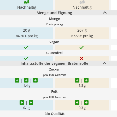
Nachhaltig
Nachhaltig
Menge und Eignung
Menge
Preis pro kg
20 g
207 g
84,50 € pro kg
67,58 € pro kg
Vegan
Glutenfrei
Inhaltsstoffe der veganen Bratensoße
Zucker
pro 100 Gramm
1,4 g
1,8 g
Fett
pro 100 Gramm
0,1 g
0,3 g
Bio-Qualität