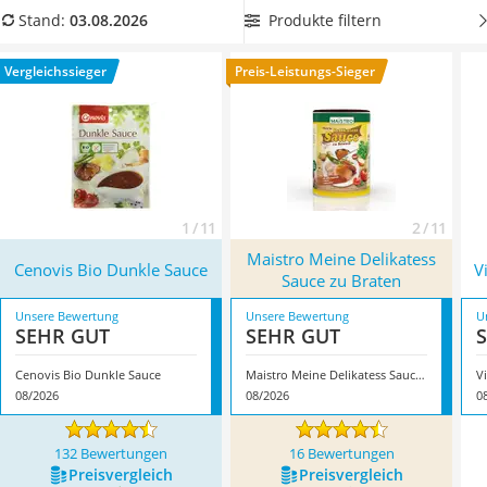
MCT-Öl
wichtigsten Unterscheidungsmerkmale
.
Wählen Sie jetzt aus
Produkte filtern
Stand:
03.08.2026
Trüffelöl
unserer Vergleichstabelle eine
vegane Bratensoße mit
Erythrit
geringem Fettgehalt
, um von einer gesunden Ernährung zu
Vergleichssieger
Preis-Leistungs-Sieger
Müsli ohne Zuckerzusatz
profitieren. Überzeugt hat uns hier im August 2026
Service
besonders das Modell
Cenovis Bio Dunkle Sauce
*
mit seinen
Eigenschaften.
1 / 11
2 / 11
Maistro Meine Delikatess
Cenovis Bio Dunkle Sauce
V
Sauce zu Braten
Unsere Bewertung
Unsere Bewertung
U
SEHR GUT
SEHR GUT
Cenovis Bio Dunkle Sauce
Maistro Meine Delikatess Sauce zu Braten
V
08/2026
08/2026
0
132 Bewertungen
16 Bewertungen
Preis­vergleich
Preis­vergleich