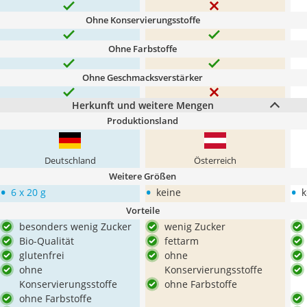
Ohne Konservierungsstoffe
Ohne Farbstoffe
Ohne Geschmacksverstärker
Herkunft und weitere Mengen
Produktionsland
Deutschland
Österreich
Weitere Größen
•
•
•
6 x 20 g
keine
k
Vorteile
besonders wenig Zucker
wenig Zucker
Bio-Qualität
fettarm
glutenfrei
ohne
ohne
Konservierungsstoffe
Konservierungsstoffe
ohne Farbstoffe
ohne Farbstoffe