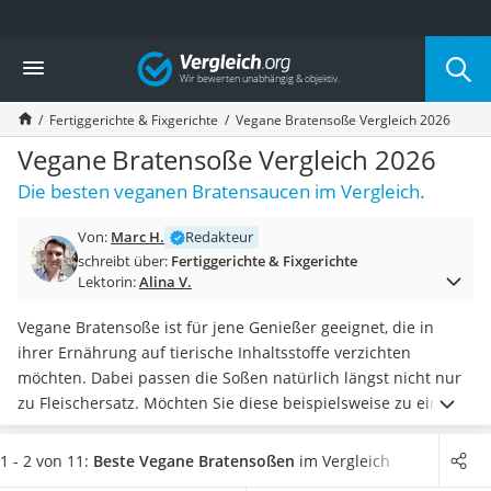
Die beliebtesten Vergleiche nach Kategorie
Vergleich
Lebensmittel
Schwarzkümmelöl
Fertiggerichte & Fixgerichte
Vegane Bratensoße Vergleich 2026
Knäckebrot
Schwarzkümmelöl-Kapseln
Vegane Bratensoße Vergleich 2026
Manukahonig
Die besten veganen Bratensaucen im Vergleich.
Eiklar
Astronautenkost
Von:
Marc H.
Redakteur
Balsamico-Essig
schreibt über:
Fertiggerichte & Fixgerichte
Schwarzkümmelöl bio
Lektorin:
Alina V.
Sardinen
Honig
Vegane Bratensoße ist für jene Genießer geeignet, die in
Gemüsebrühe
ihrer Ernährung auf tierische Inhaltsstoffe verzichten
Eiskaffee-Pulver
möchten. Dabei passen die Soßen natürlich längst nicht nur
Irischer Whiskey
zu Fleischersatz. Möchten Sie diese beispielsweise zu einem
Grapefruitkernextrakt
Kartoffelknödel
servieren, treffen Sie damit eine ebenso
Matcha-Set
ausgezeichnete Wahl. Wie gängige Tests im Internet
1 - 2 von 11:
Beste Vegane Bratensoßen
im Vergleich
Sojasauce
hervorheben, sind die
Inhaltsstoffe der veganen Soßen die