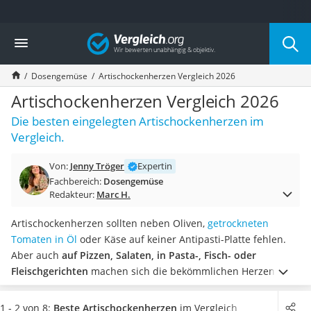
Die beliebtesten Vergleiche nach Kategorie
Vergleich
Lebensmittel
Schwarzkümmelöl
Dosengemüse
Artischockenherzen Vergleich 2026
Knäckebrot
Schwarzkümmelöl-Kapseln
Artischockenherzen Vergleich 2026
Manukahonig
Die besten eingelegten Artischockenherzen im
Eiklar
Vergleich.
Astronautenkost
Balsamico-Essig
Von:
Jenny Tröger
Expertin
Schwarzkümmelöl bio
Fachbereich:
Dosengemüse
Sardinen
Redakteur:
Marc H.
Honig
Gemüsebrühe
Artischockenherzen sollten neben Oliven,
getrockneten
Eiskaffee-Pulver
Tomaten in Öl
oder Käse auf keiner Antipasti-Platte fehlen.
Irischer Whiskey
Aber auch
auf Pizzen, Salaten, in Pasta-, Fisch- oder
Grapefruitkernextrakt
Fleischgerichten
machen sich die bekömmlichen Herzen der
Matcha-Set
Artischocke ideal. Für ein besonders würziges Aroma
Sojasauce
empfehlen verschiedene Tests im Internet in Öl eingelegte
1 - 2 von 8:
Beste Artischockenherzen
im Vergleich