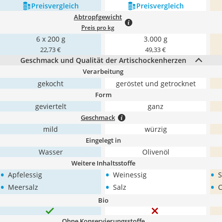
Preis­vergleich
Preis­vergleich
Abtropfgewicht
Preis pro kg
6 x 200 g
3.000 g
22,73 €
49,33 €
Geschmack und Qualität der Artischockenherzen
Verarbeitung
gekocht
geröstet und getrocknet
Form
geviertelt
ganz
Geschmack
mild
würzig
Eingelegt in
Wasser
Olivenöl
Weitere Inhaltsstoffe
•
•
•
Apfelessig
Weinessig
S
•
•
•
Meersalz
Salz
C
Bio
Ohne Konservierungsstoffe