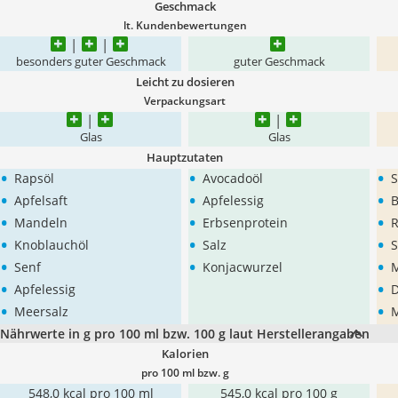
Geschmack
lt. Kundenbewertungen
besonders guter Geschmack
guter Geschmack
Leicht zu dosieren
Verpackungsart
Glas
Glas
Hauptzutaten
•
•
•
Rapsöl
Avocadoöl
•
•
•
Apfelsaft
Apfelessig
B
•
•
•
Mandeln
Erbsenprotein
R
•
•
•
Knoblauchöl
Salz
S
•
•
•
Senf
Konjacwurzel
M
•
•
Apfelessig
D
•
•
Meersalz
M
Nährwerte in g pro 100 ml bzw. 100 g laut Herstellerangaben
Kalorien
pro 100 ml bzw. g
548,0 kcal pro 100 ml
545,0 kcal pro 100 g