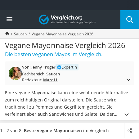
Die beliebtesten Vergleiche nach Kategorie
Vergleich
Lebensmittel
Schwarzkümmelöl
Saucen
Vegane Mayonnaise Vergleich 2026
Knäckebrot
Schwarzkümmelöl-Kapseln
Vegane Mayonnaise Vergleich 2026
Manukahonig
Die besten veganen Mayos im Vergleich.
Eiklar
Astronautenkost
Von:
Jenny Tröger
Expertin
Balsamico-Essig
Fachbereich:
Saucen
Schwarzkümmelöl bio
Redakteur:
Marc H.
Sardinen
Honig
Eine vegane Mayonnaise kann eine wohltuende Alternative
Gemüsebrühe
zum reichhaltigen Original darstellen. Die Sauce wird
Eiskaffee-Pulver
traditionell zu Pommes und Gegrilltem gereicht. Sie
Irischer Whiskey
verfeinert aber auch Sandwiches und Salate. Da der
Grapefruitkernextrakt
Hauptbestandteil einer traditionellen Mayonnaise das Ei
ist,
Matcha-Set
kommt für Veganer nur eine pflanzliche Alternative in Frage.
1 - 2 von 8:
Beste vegane Mayonnaisen
im Vergleich
Sojasauce
Mittlerweile gibt es aber eine Auswahl an Produkten, die
im