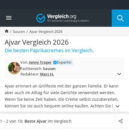
Die beliebtesten Vergleiche nach Kategorie
Vergleich
Lebensmittel
Schwarzkümmelöl
Saucen
Ajvar Vergleich 2026
Knäckebrot
Schwarzkümmelöl-Kapseln
Ajvar Vergleich 2026
Manukahonig
Die besten Paprikacremes im Vergleich.
Eiklar
Astronautenkost
Von:
Jenny Tröger
Expertin
Balsamico-Essig
Fachbereich:
Saucen
Schwarzkümmelöl bio
Redakteur:
Marc H.
Sardinen
Honig
Ajvar erinnert an Grillfeste mit der ganzen Familie. Er kann
Gemüsebrühe
aber auch im Alltag für viele Gerichte verwendet werden.
Eiskaffee-Pulver
Wenn Sie keine Zeit haben, die Creme selbst zuzubereiten,
Irischer Whiskey
können Sie sie auch bequem online kaufen.
Achten Sie beim
Grapefruitkernextrakt
Ajvar-Kauf jedoch darauf, ein Produkt ohne Zusätze zu
Matcha-Set
wählen. Der beste Ajvar kommt völlig
ohne künstliche
1 - 2 von 10:
Beste Ajvar
im Vergleich
Sojasauce
Aromen, Süßungsmittel, Farb- oder Konservierungsstoffe