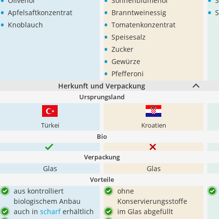
•
•
•
Olivenöl
Sonnenblumenöl
•
•
•
Apfelsaftkonzentrat
Branntweinessig
S
•
•
Knoblauch
Tomatenkonzentrat
•
Speisesalz
•
Zucker
•
Gewürze
•
Pfefferoni
Herkunft und Verpackung
Ursprungsland
Türkei
Kroatien
Bio
Verpackung
Glas
Glas
Vorteile
aus kontrolliert
ohne
biologischem Anbau
Konservierungsstoffe
auch in
scharf
erhältlich
im Glas abgefüllt