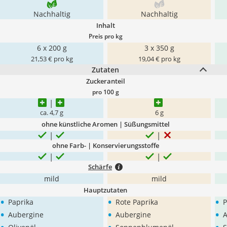
Nachhaltig
Nachhaltig
Inhalt
Preis pro kg
6 x 200 g
3 x 350 g
21,53 € pro kg
19,04 € pro kg
Zutaten
Zuckeranteil
pro 100 g
ca. 4,7 g
6 g
ohne künstliche Aromen | Süßungsmittel
ohne Farb- | Konservierungsstoffe
Schärfe
mild
mild
Hauptzutaten
•
•
•
Paprika
Rote Paprika
P
•
•
•
Aubergine
Aubergine
A