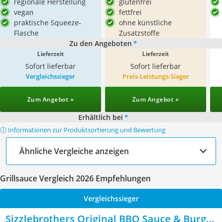
regionale Herstellung
glutenfrei
vegan
fettfrei
praktische Squeeze-
ohne künstliche
Flasche
Zusatzstoffe
Zu den Angeboten
*
Lieferzeit
Lieferzeit
Sofort lieferbar
Sofort lieferbar
Vergleichssieger
Preis-Leistungs-Sieger
Zum Angebot »
Zum Angebot »
Erhältlich bei
*
ⓘ Informationen zur Produktsortierung und Bewertung
Ähnliche Vergleiche anzeigen
Grillsauce Vergleich 2026 Empfehlungen
Vergleichssieger
Sizzlebrothers Original BBQ Sauce & Burger