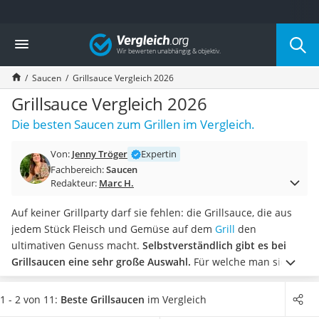
Die beliebtesten Vergleiche nach Kategorie
Vergleich
Lebensmittel
Schwarzkümmelöl
Saucen
Grillsauce Vergleich 2026
Knäckebrot
Schwarzkümmelöl-Kapseln
Grillsauce Vergleich 2026
Manukahonig
Die besten Saucen zum Grillen im Vergleich.
Eiklar
Astronautenkost
Von:
Jenny Tröger
Expertin
Balsamico-Essig
Fachbereich:
Saucen
Schwarzkümmelöl bio
Redakteur:
Marc H.
Sardinen
Honig
Auf keiner Grillparty darf sie fehlen: die Grillsauce, die aus
Gemüsebrühe
jedem Stück Fleisch und Gemüse auf dem
Grill
den
Eiskaffee-Pulver
ultimativen Genuss macht.
Selbstverständlich gibt es bei
Irischer Whiskey
Grillsaucen eine sehr große Auswahl.
Für welche man sich
Grapefruitkernextrakt
entscheidet, hängt nicht zuletzt vom Geschmack ab.
Wählen
Matcha-Set
Sie jetzt aus unserer Vergleichstabelle eine Grillsauce aus,
1 - 2 von 11:
Beste Grillsaucen
im Vergleich
Sojasauce
die sich sowohl durch wenig Zucker als auch wenig Fett