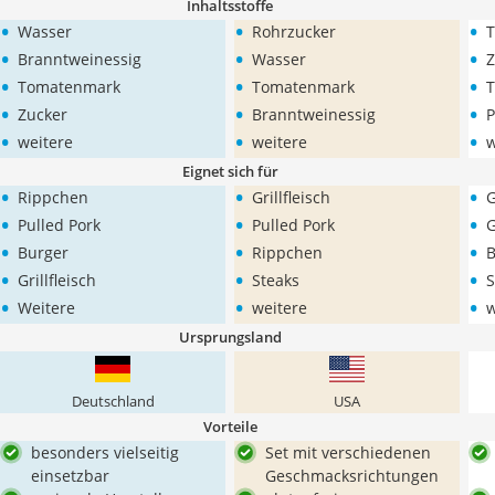
Inhaltsstoffe
•
•
•
Wasser
Rohrzucker
T
•
•
•
Branntweinessig
Wasser
Z
•
•
•
Tomatenmark
Tomatenmark
T
•
•
•
Zucker
Branntweinessig
•
•
•
weitere
weitere
w
Eignet sich für
•
•
•
Rippchen
Grillfleisch
G
•
•
•
Pulled Pork
Pulled Pork
G
•
•
•
Burger
Rippchen
B
•
•
•
Grillfleisch
Steaks
S
•
•
•
Weitere
weitere
w
Ursprungsland
Deutschland
USA
Vorteile
besonders vielseitig
Set mit verschiedenen
einsetzbar
Geschmacksrichtungen