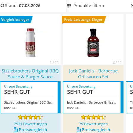
MCT-Öl
auszeichnet.
In unserem Vergleich finden Sie Produkte, die
Produkte filtern
Stand:
07.08.2026
Trüffelöl
die Kunden in diversen Tests im Internet insbesondere
Erythrit
wegen ihres Geschmacks begeistern konnten. Überzeugt hat
Vergleichssieger
Preis-Leistungs-Sieger
Müsli ohne Zuckerzusatz
uns hier im August 2026 besonders das Modell
Service
Sizzlebrothers Original BBQ Sauce & Burger Sauce
*
mit
seinen Eigenschaften.
1 / 11
2 / 11
Sizzlebrothers Original BBQ
Jack Daniel's - Barbecue
Sauce & Burger Sauce
Grillsaucen Set
Unsere Bewertung
Unsere Bewertung
U
SEHR GUT
SEHR GUT
Sizzlebrothers Original BBQ Sauce & Burger Sauce
Jack Daniel's - Barbecue Grillsaucen Set
08/2026
08/2026
0
2931 Bewertungen
79 Bewertungen
Preis­vergleich
Preis­vergleich