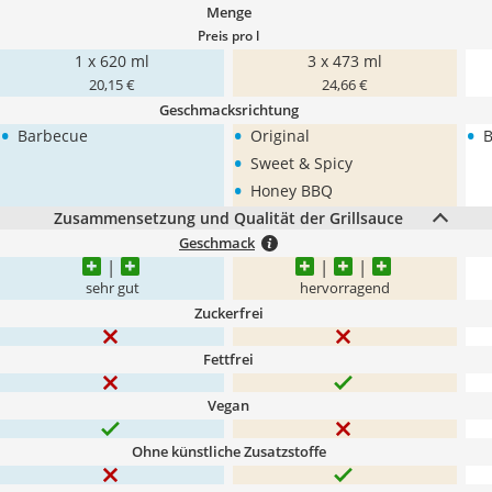
Menge
Preis pro l
1 x 620 ml
3 x 473 ml
20,15 €
24,66 €
Geschmacksrichtung
•
•
•
Barbecue
Original
B
•
Sweet & Spicy
•
Honey BBQ
Zusammensetzung und Qualität der Grillsauce
Geschmack
sehr gut
hervorragend
Zuckerfrei
Fettfrei
Vegan
Ohne künstliche Zusatzstoffe