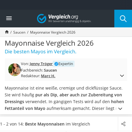
Die beliebtesten Vergleiche nach Kategorie
Vergleich
Lebensmittel
Schwarzkümmelöl
Saucen
Mayonnaise Vergleich 2026
Knäckebrot
Schwarzkümmelöl-Kapseln
Mayonnaise Vergleich 2026
Manukahonig
Die besten Mayos im Vergleich.
Eiklar
Astronautenkost
Von:
Jenny Tröger
Expertin
Balsamico-Essig
Fachbereich:
Saucen
Schwarzkümmelöl bio
Redakteur:
Marc H.
Sardinen
Honig
Mayonnaise ist eine weiße, cremige und dickflüssige Sauce.
Gemüsebrühe
Sie wird häufig
pur als Dip, aber auch zur Zubereitung von
Eiskaffee-Pulver
Dressings
verwendet. In gängigen Tests wird auf den
hohen
Irischer Whiskey
Fettanteil von Mayo
aufmerksam gemacht. Dieser liegt meist
Grapefruitkernextrakt
zwischen 60 und 80 g und macht die Sauce sehr gehaltvoll.
Matcha-Set
Biozertifizierte Produkte gewährleisten, dass alle
1 - 2 von 14:
Beste Mayonnaisen
im Vergleich
Sojasauce
Inhaltsstoffe aus ökologischem Anbau und tierfreundlicher