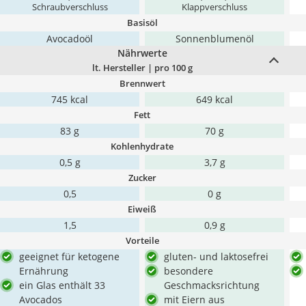
Schraubverschluss
Klappverschluss
Basisöl
Avocadoöl
Sonnenblumenöl
Nährwerte
lt. Hersteller | pro 100 g
Brennwert
745 kcal
649 kcal
Fett
83 g
70 g
Kohlenhydrate
0,5 g
3,7 g
Zucker
0,5
0 g
Eiweiß
1,5
0,9 g
Vorteile
geeignet für ketogene
gluten- und laktosefrei
Ernährung
besondere
ein Glas enthält 33
Geschmacksrichtung
Avocados
mit Eiern aus