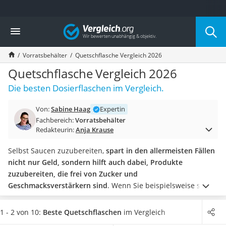
Die beliebtesten Vergleiche nach Kategorie
Vergleich
Haushalt
Wassersprudler
Vorratsbehälter
Quetschflasche Vergleich 2026
Zentralstaubsauger
Brotbackautomat
Quetschflasche Vergleich 2026
Wischroboter
Die besten Dosierflaschen im Vergleich.
Wäschespinne
Industriestaubsauger
Von:
Sabine Haag
Expertin
Spülmaschinentabs
Fachbereich:
Vorratsbehälter
Akku-Staubsauger
Redakteurin:
Anja Krause
Eierkocher
AEG-Waschmaschine
Selbst Saucen zuzubereiten,
spart in den allermeisten Fällen
Saug-Wisch-Roboter
nicht nur Geld, sondern hilft auch dabei, Produkte
Handstaubsauger
zuzubereiten, die frei von Zucker und
Milchaufschäumer
Geschmacksverstärkern sind
. Wenn Sie beispielsweise selbst
Kondenstrockner
Ketchup zubereiten, können Sie mithilfe eines
Spitzsiebs
das
Reiskocher
Ketchup in die Quetschflasche füllen.
Wählen Sie jetzt eine
1 - 2 von 10:
Beste Quetschflaschen
im Vergleich
Heißwasserspender
Quetschflasche aus unserer Vergleichstabelle,
die eine