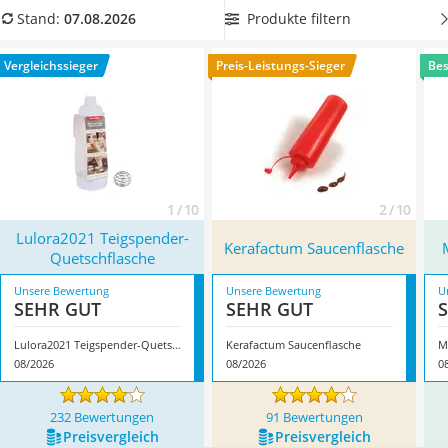
Tierhaarstaubsauger
mittelgroße Tülle hat
. Diese Dosierflaschen sind laut
Produkte filtern
Stand:
07.08.2026
Ecovacs-Saugroboter
diversen Tests im Internet besonders vielseitig einsetzbar.
Nespresso-Maschine
Überzeugt hat uns hier im August 2026 besonders das
Vergleichssieger
Preis-Leistungs-Sieger
Bes
Messerschärfer
Modell
Lulora2021 Teigspender-Quetschflasche
*
mit seinen
Service
Eigenschaften.
1 / 10
2 / 10
Lulora2021 Teigspender-
Kerafactum Saucenflasche
Quetschflasche
Unsere Bewertung
Unsere Bewertung
U
SEHR GUT
SEHR GUT
Lulora2021 Teigspender-Quetschflasche
Kerafactum Saucenflasche
M
08/2026
08/2026
0
232 Bewertungen
91 Bewertungen
Preis­vergleich
Preis­vergleich